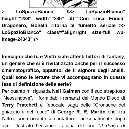
> LoSpazioBianco" />> LoSpazioBianco"
height="238" width="236" alt="Con Luca Enoch:
Dragonero, Bonelli ritorna al fumetto seriale >>
LoSpazioBianco" class="alignright size-full wp-
image-24043" />
Immagini che t
u e Vietti siate attenti lettori di fantasy,
un genere che si è rivitalizzato anche per il successo
cinematografico, appunto, de Il signore degli anelli.
Quali sono le letture che vi accompagnano in questa
fase di definizione della serie?
Per quanto mi riguarda
Neil Gaiman
con il suo strepitoso
“Nessundove”, i formidabili romanzi del Mondo Disco di
Terry Pratchett
e l’epocale saga delle “Cronache del
ghiaccio e del fuoco” di
George R. R. Martin
che, tra
l’altro, sono riuscito a contattare personalmente dopo
aver illustrato l’edizione italiana del suo “
Il drago di