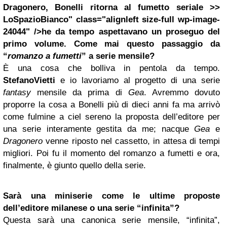
Dragonero, Bonelli ritorna al fumetto seriale >>
LoSpazioBianco" class="alignleft size-full wp-image-
24044" />
he da tempo aspettavano un proseguo del
primo volume. Come mai questo passaggio da
“
romanzo a fumetti
” a serie mensile?
È una cosa che bolliva in pentola da tempo.
StefanoVietti
e io lavoriamo al progetto di una serie
fantasy
mensile da prima di
Gea
. Avremmo dovuto
proporre la cosa a Bonelli più di dieci anni fa ma arrivò
come fulmine a ciel sereno la proposta dell’editore per
una serie interamente gestita da me; nacque
Gea
e
Dragonero
venne riposto nel cassetto, in attesa di tempi
migliori. Poi fu il momento del romanzo a fumetti e ora,
finalmente, è giunto quello della serie.
Sarà una miniserie come le ultime proposte
dell’editore milanese o una serie “infinita”?
Questa sarà una canonica serie mensile, “infinita”,