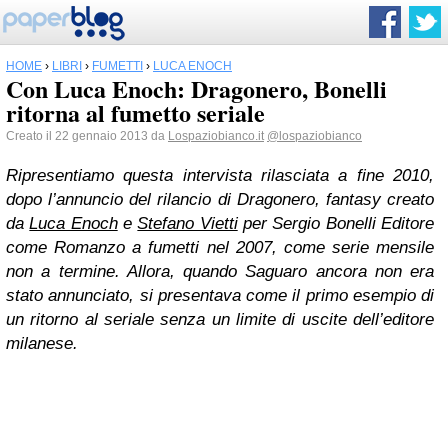
HOME
›
LIBRI
›
FUMETTI
›
LUCA ENOCH
Con Luca Enoch: Dragonero, Bonelli
ritorna al fumetto seriale
Creato il 22 gennaio 2013 da
Lospaziobianco.it
@lospaziobianco
Ripresentiamo questa intervista rilasciata a fine 2010,
dopo l’annuncio del rilancio di Dragonero, fantasy creato
da
Luca Enoch
e
Stefano Vietti
per Sergio Bonelli Editore
come Romanzo a fumetti nel 2007, come serie mensile
non a termine. Allora, quando Saguaro ancora non era
stato annunciato, si presentava come il primo esempio di
un ritorno al seriale senza un limite di uscite dell’editore
milanese.