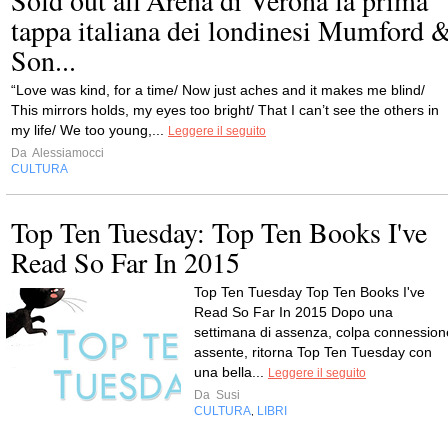
Sold out all’Arena di Verona la prima
tappa italiana dei londinesi Mumford 
Son...
“Love was kind, for a time/ Now just aches and it makes me blind/
This mirrors holds, my eyes too bright/ That I can’t see the others in
my life/ We too young,...
Leggere il seguito
Da
Alessiamocci
CULTURA
Top Ten Tuesday: Top Ten Books I've
Read So Far In 2015
Top Ten Tuesday Top Ten Books I've
Read So Far In 2015 Dopo una
settimana di assenza, colpa connession
assente, ritorna Top Ten Tuesday con
una bella...
Leggere il seguito
Da
Susi
CULTURA
LIBRI
,