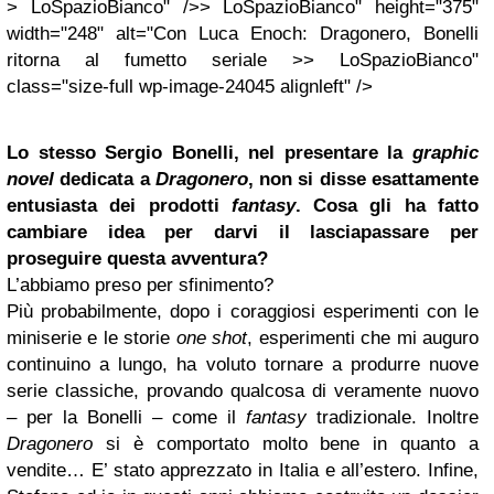
> LoSpazioBianco" />> LoSpazioBianco" height="375"
width="248" alt="Con Luca Enoch: Dragonero, Bonelli
ritorna al fumetto seriale >> LoSpazioBianco"
class="size-full wp-image-24045 alignleft" />
Lo stesso Sergio Bonelli, nel presentare la
graphic
novel
dedicata a
Dragonero
, non si disse esattamente
entusiasta dei prodotti
fantasy
. Cosa gli ha fatto
cambiare idea per darvi il lasciapassare per
proseguire questa avventura?
L’abbiamo preso per sfinimento?
Più probabilmente, dopo i coraggiosi esperimenti con le
miniserie e le storie
one shot
, esperimenti che mi auguro
continuino a lungo, ha voluto tornare a produrre nuove
serie classiche, provando qualcosa di veramente nuovo
– per la Bonelli – come il
fantasy
tradizionale. Inoltre
Dragonero
si è comportato molto bene in quanto a
vendite… E’ stato apprezzato in Italia e all’estero. Infine,