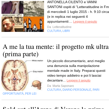
ANTONELLA CILENTO e VANNI
SANTONI ospiti di “Letteratitudine in Fm
di mercoledì 1 luglio 2015 - h. 9:10 circa
(e in replica nei seguenti 4
appuntamenti:...
Leggere il seguito
Da
Letteratitudine
CULTURA
LIBRI
,
A me la tua mente: il progetto mk ultra
(prima parte)
Un piccolo documentario, anzi meglio
una denuncia sulla manipolazione
mentale made in Italy. Preparai questi
video tempo addietro e poi li lasciai
decantare...
Leggere il seguito
Da
Marta Saponaro
CULTURA
DIARIO PERSONALE
PARI
,
,
OPPORTUNITÀ
PER LEI
,