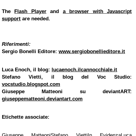
The
Flash Player
and
a browser with Javascript
support
are needed.
Riferimenti:
Sergio Bonelli Editore:
www.sergiobonellieditore.it
Luca Enoch, il blog:
lucaenoch.ilcannocchiale.it
Stefano Vietti, il blog del Voc Studio:
vocstudio.blogspot.com
Giuseppe Matteoni su deviantART:
giuseppematteoni.deviantart.com
Etichette associate:
Giuseppe Matteoni
Stefano Vietti
In Evidenza
Luca