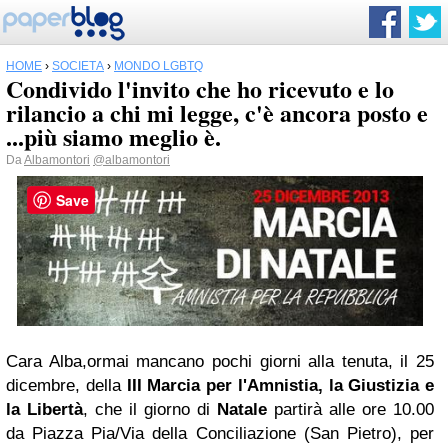
HOME
›
SOCIETÀ
›
MONDO LGBTQ
Condivido l'invito che ho ricevuto e lo
rilancio a chi mi legge, c'è ancora posto e
...più siamo meglio è.
Da
Albamontori
@albamontori
Save
Cara Alba,
ormai mancano pochi giorni alla tenuta, il 25
dicembre, della
III Marcia per l'Amnistia, la Giustizia e
la Libertà
, che il giorno di
Natale
partirà alle ore 10.00
da Piazza Pia/Via della Conciliazione (San Pietro), per