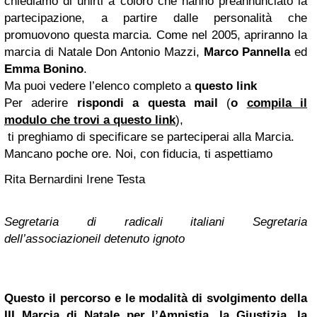
chiediamo di unirti a coloro che hanno preannunciato la
partecipazione, a partire dalle personalità che
promuovono questa marcia. Come nel 2005, apriranno la
marcia di Natale Don Antonio Mazzi,
Marco Pannella
ed
Emma Bonino
.
Ma puoi vedere l’elenco completo a
questo link
Per aderire
rispondi a questa mail
(
o
compila il
modulo che trovi a questo link
),
ti preghiamo di specificare se parteciperai alla Marcia
.
Mancano poche ore. Noi, con fiducia, ti aspettiamo
Rita Bernardini
Irene Testa
Segretaria di radicali italiani
Segretaria
dell’associazione
il detenuto ignoto
Questo il percorso e le modalità di svolgimento della
III Marcia di Natale per l’Amnistia, la Giustizia, la