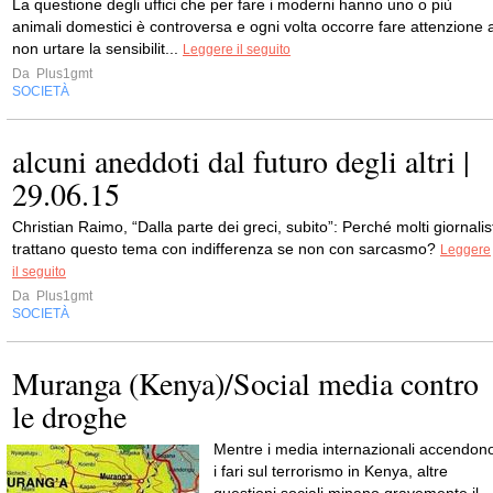
La questione degli uffici che per fare i moderni hanno uno o più
animali domestici è controversa e ogni volta occorre fare attenzione 
non urtare la sensibilit...
Leggere il seguito
Da
Plus1gmt
SOCIETÀ
alcuni aneddoti dal futuro degli altri |
29.06.15
Christian Raimo, “Dalla parte dei greci, subito”: Perché molti giornalis
trattano questo tema con indifferenza se non con sarcasmo?
Leggere
il seguito
Da
Plus1gmt
SOCIETÀ
Muranga (Kenya)/Social media contro
le droghe
Mentre i media internazionali accendon
i fari sul terrorismo in Kenya, altre
questioni sociali minano gravemente il