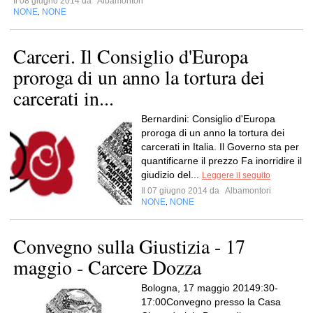
Il 08 giugno 2014 da
Albamontori
NONE
NONE
,
Carceri. Il Consiglio d'Europa
proroga di un anno la tortura dei
carcerati in...
Bernardini: Consiglio d'Europa
proroga di un anno la tortura dei
carcerati in Italia. Il Governo sta per
quantificarne il prezzo Fa inorridire il
giudizio del...
Leggere il seguito
Il 07 giugno 2014 da
Albamontori
NONE
NONE
,
Convegno sulla Giustizia - 17
maggio - Carcere Dozza
Bologna, 17 maggio 20149:30-
17:00Convegno presso la Casa