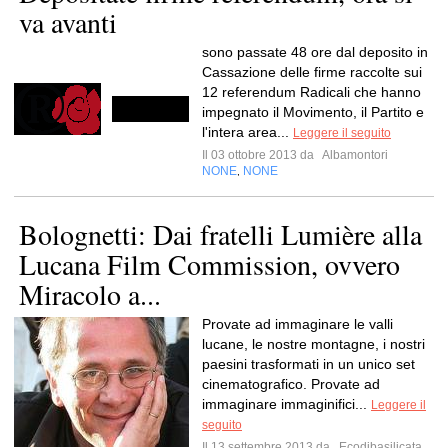
va avanti
sono passate 48 ore dal deposito in
Cassazione delle firme raccolte sui
12 referendum Radicali che hanno
impegnato il Movimento, il Partito e
l'intera area...
Leggere il seguito
Il 03 ottobre 2013 da
Albamontori
NONE
NONE
,
Bolognetti: Dai fratelli Lumière alla
Lucana Film Commission, ovvero
Miracolo a...
Provate ad immaginare le valli
lucane, le nostre montagne, i nostri
paesini trasformati in un unico set
cinematografico. Provate ad
immaginare immaginifici...
Leggere il
seguito
Il 13 settembre 2013 da
Ecodibasilicata