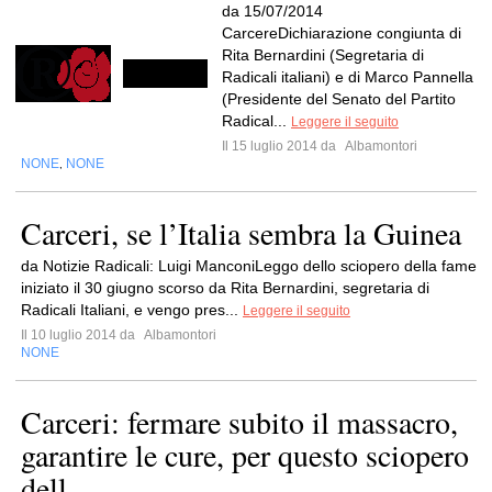
da 15/07/2014
CarcereDichiarazione congiunta di
Rita Bernardini (Segretaria di
Radicali italiani) e di Marco Pannella
(Presidente del Senato del Partito
Radical...
Leggere il seguito
Il 15 luglio 2014 da
Albamontori
NONE
NONE
,
Carceri, se l’Italia sembra la Guinea
da Notizie Radicali: Luigi ManconiLeggo dello sciopero della fame
iniziato il 30 giugno scorso da Rita Bernardini, segretaria di
Radicali Italiani, e vengo pres...
Leggere il seguito
Il 10 luglio 2014 da
Albamontori
NONE
Carceri: fermare subito il massacro,
garantire le cure, per questo sciopero
dell...