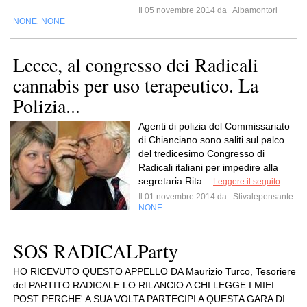
Il 05 novembre 2014 da
Albamontori
NONE
NONE
,
Lecce, al congresso dei Radicali
cannabis per uso terapeutico. La
Polizia...
Agenti di polizia del Commissariato
di Chianciano sono saliti sul palco
del tredicesimo Congresso di
Radicali italiani per impedire alla
segretaria Rita...
Leggere il seguito
Il 01 novembre 2014 da
Stivalepensante
NONE
SOS RADICALParty
HO RICEVUTO QUESTO APPELLO DA Maurizio Turco, Tesoriere
del PARTITO RADICALE LO RILANCIO A CHI LEGGE I MIEI
POST PERCHE' A SUA VOLTA PARTECIPI A QUESTA GARA DI...