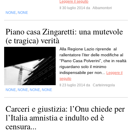
Leggere il seguito
Il 30 luglio 2014 da
Albamontori
NONE
NONE
,
Piano casa Zingaretti: una mutevole
(e tragica) verità
Alla Regione Lazio riprende al
rallentatore l’iter delle modifiche al
“Piano Casa Polverini”, che in realtà
riguardano solo il minimo
indispensabile per non...
Leggere il
seguito
Il 23 luglio 2014 da
Carteinregola
NONE
NONE
NONE
NONE
,
,
,
Carceri e giustizia: l’Onu chiede per
l’Italia amnistia e indulto ed è
censura...