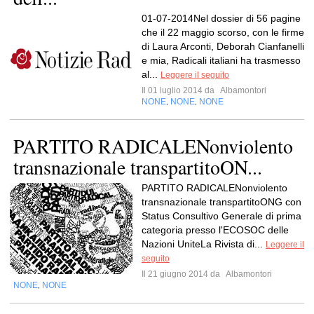
01-07-2014Nel dossier di 56 pagine
che il 22 maggio scorso, con le firme
di Laura Arconti, Deborah Cianfanelli
e mia, Radicali italiani ha trasmesso
al...
Leggere il seguito
Il 01 luglio 2014 da
Albamontori
NONE
NONE
NONE
,
,
PARTITO RADICALENonviolento
transnazionale transpartitoON...
PARTITO RADICALENonviolento
transnazionale transpartitoONG con
Status Consultivo Generale di prima
categoria presso l'ECOSOC delle
Nazioni UniteLa Rivista di...
Leggere il
seguito
Il 21 giugno 2014 da
Albamontori
NONE
NONE
,