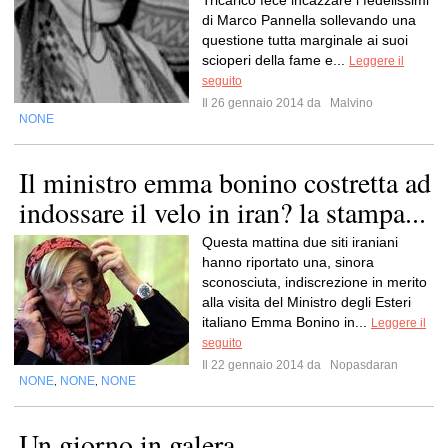
Tricarico fece incazzare i fedelissimi
di Marco Pannella sollevando una
questione tutta marginale ai suoi
scioperi della fame e...
Leggere il
seguito
Il 26 gennaio 2014 da
Malvino
NONE
Il ministro emma bonino costretta ad
indossare il velo in iran? la stampa...
Questa mattina due siti iraniani
hanno riportato una, sinora
sconosciuta, indiscrezione in merito
alla visita del Ministro degli Esteri
italiano Emma Bonino in...
Leggere il
seguito
Il 22 gennaio 2014 da
Nopasdaran
NONE
NONE
NONE
,
,
Un giorno in galera