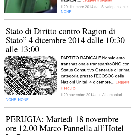
natalizie,...
Leggere il seguito
Il 29 dicembre 2014 da
Stivalepensante
NONE
Stato di Diritto contro Ragion di
Stato” 4 dicembre 2014 dalle 10:30
alle 13:00
PARTITO RADICALE Nonviolento
transnazionale transpartitoONG con
Status Consultivo Generale di prima
categoria presso l'ECOSOC delle
Nazioni UniteIl 4 dicembre...
Leggere
il seguito
Il 29 novembre 2014 da
Albamontori
NONE
NONE
,
PERUGIA: Martedì 18 novembre
ore 12,00 Marco Pannella all’Hotel