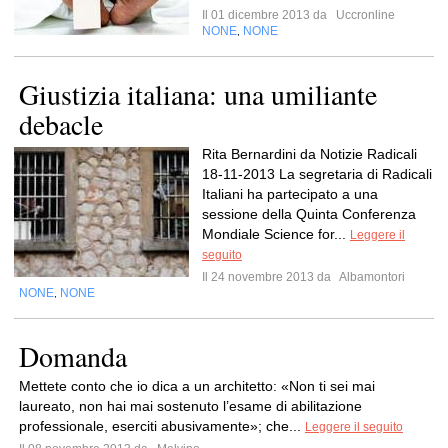
Il 01 dicembre 2013 da
Uccronline
NONE
NONE
,
Giustizia italiana: una umiliante
debacle
Rita Bernardini da Notizie Radicali
18-11-2013 La segretaria di Radicali
Italiani ha partecipato a una
sessione della Quinta Conferenza
Mondiale Science for...
Leggere il
seguito
Il 24 novembre 2013 da
Albamontori
NONE
NONE
,
Domanda
Mettete conto che io dica a un architetto: «Non ti sei mai
laureato, non hai mai sostenuto l’esame di abilitazione
professionale, eserciti abusivamente»; che...
Leggere il seguito