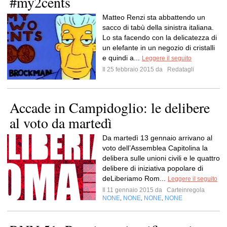
#my2cents
Matteo Renzi sta abbattendo un
sacco di tabù della sinistra italiana.
Lo sta facendo con la delicatezza di
un elefante in un negozio di cristalli
e quindi a...
Leggere il seguito
Il 25 febbraio 2015 da
Redatagli
Accade in Campidoglio: le delibere
al voto da martedì
Da martedì 13 gennaio arrivano al
voto dell’Assemblea Capitolina la
delibera sulle unioni civili e le quattro
delibere di iniziativa popolare di
deLiberiamo Rom...
Leggere il seguito
Il 11 gennaio 2015 da
Carteinregola
NONE
NONE
NONE
NONE
,
,
,