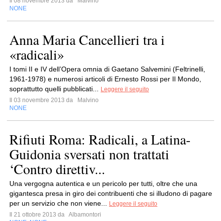
Il 08 novembre 2013 da
Malvino
NONE
Anna Maria Cancellieri tra i
«radicali»
I tomi II e IV dell’Opera omnia di Gaetano Salvemini (Feltrinelli,
1961-1978) e numerosi articoli di Ernesto Rossi per Il Mondo,
soprattutto quelli pubblicati...
Leggere il seguito
Il 03 novembre 2013 da
Malvino
NONE
Rifiuti Roma: Radicali, a Latina-
Guidonia sversati non trattati
‘Contro direttiv...
Una vergogna autentica e un pericolo per tutti, oltre che una
gigantesca presa in giro dei contribuenti che si illudono di pagare
per un servizio che non viene...
Leggere il seguito
Il 21 ottobre 2013 da
Albamontori