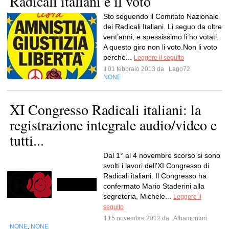
Radicali italiani e il voto
Sto seguendo il Comitato Nazionale
dei Radicali Italiani. Li seguo da oltre
vent’anni, e spessissimo li ho votati.
A questo giro non li voto.Non li voto
perchè...
Leggere il seguito
Il 01 febbraio 2013 da
Lago72
NONE
XI Congresso Radicali italiani: la
registrazione integrale audio/video e
tutti...
Dal 1° al 4 novembre scorso si sono
svolti i lavori dell'XI Congresso di
Radicali italiani. Il Congresso ha
confermato Mario Staderini alla
segreteria, Michele...
Leggere il
seguito
Il 15 novembre 2012 da
Albamontori
NONE
NONE
,