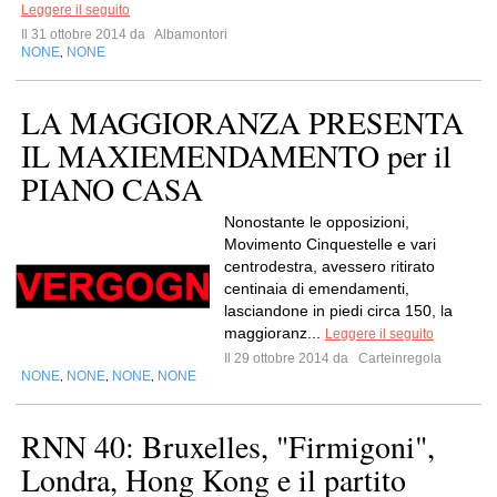
Leggere il seguito
Il 31 ottobre 2014 da
Albamontori
NONE
NONE
,
LA MAGGIORANZA PRESENTA
IL MAXIEMENDAMENTO per il
PIANO CASA
Nonostante le opposizioni,
Movimento Cinquestelle e vari
centrodestra, avessero ritirato
centinaia di emendamenti,
lasciandone in piedi circa 150, la
maggioranz...
Leggere il seguito
Il 29 ottobre 2014 da
Carteinregola
NONE
NONE
NONE
NONE
,
,
,
RNN 40: Bruxelles, "Firmigoni",
Londra, Hong Kong e il partito