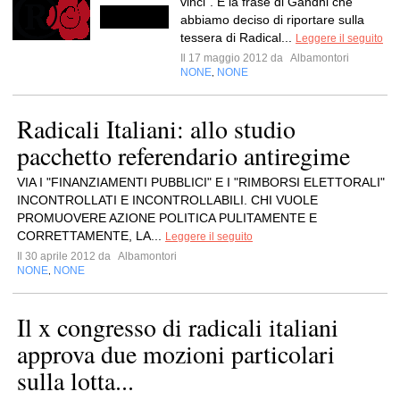
vinci". È la frase di Gandhi che
abbiamo deciso di riportare sulla
tessera di Radical...
Leggere il seguito
Il 17 maggio 2012 da
Albamontori
NONE
NONE
,
Radicali Italiani: allo studio
pacchetto referendario antiregime
VIA I "FINANZIAMENTI PUBBLICI" E I "RIMBORSI ELETTORALI"
INCONTROLLATI E INCONTROLLABILI. CHI VUOLE
PROMUOVERE AZIONE POLITICA PULITAMENTE E
CORRETTAMENTE, LA...
Leggere il seguito
Il 30 aprile 2012 da
Albamontori
NONE
NONE
,
Il x congresso di radicali italiani
approva due mozioni particolari
sulla lotta...