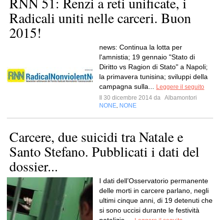
RNN 51: Renzi a reti unificate, i
Radicali uniti nelle carceri. Buon
2015!
news: Continua la lotta per
l'amnistia; 19 gennaio "Stato di
Diritto vs Ragion di Stato" a Napoli;
la primavera tunisina; sviluppi della
campagna sulla...
Leggere il seguito
Il 30 dicembre 2014 da
Albamontori
NONE
NONE
,
Carcere, due suicidi tra Natale e
Santo Stefano. Pubblicati i dati del
dossier...
I dati dell’Osservatorio permanente
delle morti in carcere parlano, negli
ultimi cinque anni, di 19 detenuti che
si sono uccisi durante le festività