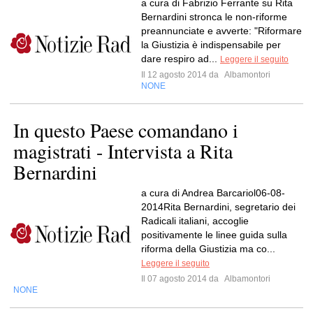
a cura di Fabrizio Ferrante su Rita
Bernardini stronca le non-riforme
preannunciate e avverte: "Riformare
la Giustizia è indispensabile per
dare respiro ad...
Leggere il seguito
Il 12 agosto 2014 da
Albamontori
NONE
In questo Paese comandano i
magistrati - Intervista a Rita
Bernardini
a cura di Andrea Barcariol06-08-
2014Rita Bernardini, segretario dei
Radicali italiani, accoglie
positivamente le linee guida sulla
riforma della Giustizia ma co...
Leggere il seguito
Il 07 agosto 2014 da
Albamontori
NONE