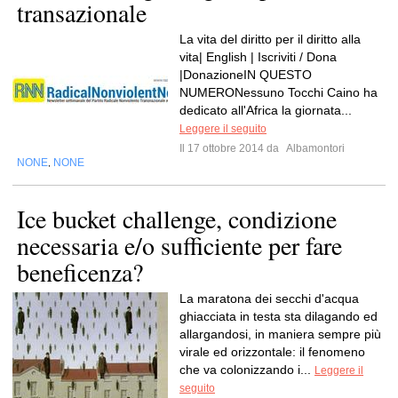
transazionale
La vita del diritto per il diritto alla
vita| English | Iscriviti / Dona
|DonazioneIN QUESTO
NUMERONessuno Tocchi Caino ha
dedicato all'Africa la giornata...
Leggere il seguito
Il 17 ottobre 2014 da
Albamontori
NONE
NONE
,
Ice bucket challenge, condizione
necessaria e/o sufficiente per fare
beneficenza?
La maratona dei secchi d'acqua
ghiacciata in testa sta dilagando ed
allargandosi, in maniera sempre più
virale ed orizzontale: il fenomeno
che va colonizzando i...
Leggere il
seguito