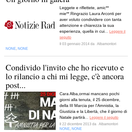
Leggete e riflettete, amic**
mie**.Ringrazio Laura Arconti per
aver voluto condividere con tanta
attenzione e chiarezza la sua
esperienza, quella in cui...
Leggere il
seguito
Il 03 gennaio 2014 da
Albamontori
NONE
NONE
,
Condivido l'invito che ho ricevuto e
lo rilancio a chi mi legge, c'è ancora
post...
Cara Alba,ormai mancano pochi
giorni alla tenuta, il 25 dicembre,
della III Marcia per l'Amnistia, la
Giustizia e la Libertà, che il giorno di
Natale partirà...
Leggere il seguito
Il 22 dicembre 2013 da
Albamontori
NONE
NONE
,