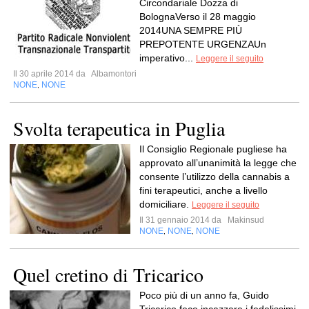
Circondariale Dozza di
BolognaVerso il 28 maggio
2014UNA SEMPRE PIÙ
PREPOTENTE URGENZAUn
imperativo...
Leggere il seguito
Il 30 aprile 2014 da
Albamontori
NONE
NONE
,
Svolta terapeutica in Puglia
Il Consiglio Regionale pugliese ha
approvato all’unanimità la legge che
consente l’utilizzo della cannabis a
fini terapeutici, anche a livello
domiciliare.
Leggere il seguito
Il 31 gennaio 2014 da
Makinsud
NONE
NONE
NONE
,
,
Quel cretino di Tricarico
Poco più di un anno fa, Guido