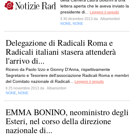
della Camera Laura Boldrini a una
lettera aperta che le aveva inviato la
presidente di...
Leggere il seguito
Il 30 dicembre 2013 da
Albamontori
NONE
NONE
,
Delegazione di Radicali Roma e
Radicali italiani stasera attenderà
l'arrivo di...
Ricevo da Paolo Izzo e Gionny D'Anna, rispettivamente
Segretario e Tesoriere dell'associazione Radicali Roma e membri
del Comitato nazionale di Radicali...
Leggere il seguito
Il 25 novembre 2013 da
Albamontori
NONE
NONE
,
EMMA BONINO, neoministro degli
Esteri, nel corso della direzione
nazionale di...