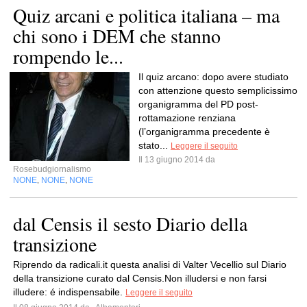
Quiz arcani e politica italiana – ma
chi sono i DEM che stanno
rompendo le...
Il quiz arcano: dopo avere studiato
con attenzione questo semplicissimo
organigramma del PD post-
rottamazione renziana
(l’organigramma precedente è
stato...
Leggere il seguito
Il 13 giugno 2014 da
Rosebudgiornalismo
NONE
NONE
NONE
,
,
dal Censis il sesto Diario della
transizione
Riprendo da radicali.it questa analisi di Valter Vecellio sul Diario
della transizione curato dal Censis.Non illudersi e non farsi
illudere: é indispensabile.
Leggere il seguito