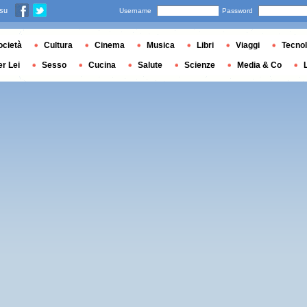
 su
Username
Password
ocietà
Cultura
Cinema
Musica
Libri
Viaggi
Tecnol
er Lei
Sesso
Cucina
Salute
Scienze
Media & Co