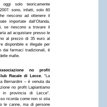
i oggi solo teoricamente
2007: sono, infatti, solo 60
 che riescono ad ottenere il
ate importate dall’Olanda,
ti, se riescono a trovare il
rla ad acquistare presso le
no al prezzo di 35 euro al
 disponibile e illegale per
 dai farmaci tradizionali, è
elle mafie.
’Associazione no profit
lub Racale di Lecce.
“La
Rita Bernardini – è venuta da
azione no profit Lapiantiamo
 in provincia di Lecce”.
sso ricorda come non si stia
no le canne, ma di persone