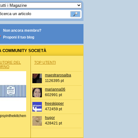
Non ancora membro?
Proponi il tuo blog
A COMMUNITY SOCIETÀ
AUTORE DEL
TOP UTENTI
ORNO
maestrarosalba
1126395 pt
marianna06
602991 pt
freeskipper
472459 pt
psyinthekitchen
hugor
428421 pt