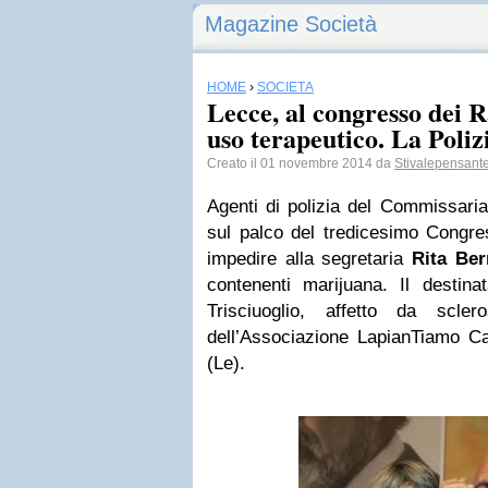
Magazine Società
HOME
›
SOCIETÀ
Lecce, al congresso dei R
uso terapeutico. La Poliz
Creato il 01 novembre 2014 da
Stivalepensant
Agenti di polizia del Commissaria
sul palco del tredicesimo Congr
impedire alla segretaria
Rita Ber
contenenti marijuana. Il destina
Trisciuoglio, affetto da scler
dell’Associazione LapianTiamo C
(Le).