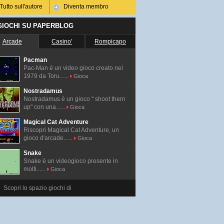
Tutto sull'autore
Diventa membro
 GIOCHI SU PAPERBLOG
Arcade
Casino'
Rompicapo
Pacman
Pac-Man é un video gioco creato nel
1979 da Toru......
Gioca
Nostradamus
Nostradamus è un gioco " shoot them
up" con una......
Gioca
Magical Cat Adventure
Riscopri Magical Cat Adventure, un
gioco d'arcade......
Gioca
Snake
Snake è un videogioco presente in
molti......
Gioca
Scopri lo spazio giochi di