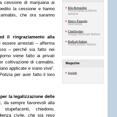
la cessione di marijuana ai
Rita Bernardini
pedito la cessione e hanno
Personalità politiche
italiane
cannabis, che ora saranno
Marco Pannella
Giornalisti
ClanDestino
Gruppi Musicali Italiani
ed il ringraziamento alla
Radicali Italiani
 essere arrestati – afferma
Partiti politici Italiani
sso – perché sia fatto nei
iorno viene fatto ai privati
er coltivazione di cannabis.
Magazine
iano applicate e siano vive”.
Società
Polizia per aver fatto il loro
 per la legalizzazione delle
i, da sempre favorevoli alla
 stupefacenti, chiedono,
ienza civile, che sia reso