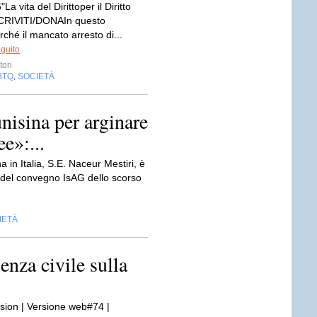
a vita del Dirittoper il Diritto
ISCRIVITI/DONAIn questo
ché il mancato arresto di...
eguito
ori
BTQ
SOCIETÀ
,
nisina per arginare
e»:...
 in Italia, S.E. Naceur Mestiri, è
e del convegno IsAG dello scorso
IETÀ
nza civile sulla
rsion | Versione web#74 |