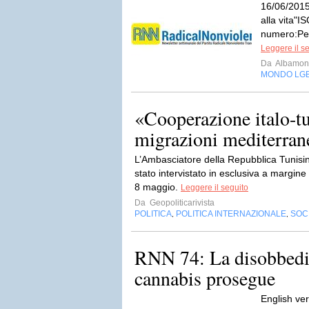
16/06/2015"L
alla vita"
numero:Per
Leggere il s
Da
Albamont
MONDO LG
«Cooperazione italo-tu
migrazioni mediterrane
L’Ambasciatore della Repubblica Tunisina
stato intervistato in esclusiva a margin
8 maggio.
Leggere il seguito
Da
Geopoliticarivista
POLITICA
POLITICA INTERNAZIONALE
SOC
,
,
RNN 74: La disobbedie
cannabis prosegue
English ve