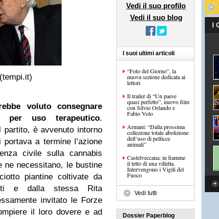
Vedi il suo profilo
Vedi il suo blog
I
I suoi ultimi articoli
“Foto del Giorno”, la
(tempi.it)
nuova sezione dedicata ai
lettori
Il trailer di “Un paese
quasi perfetto”, nuovo film
vrebbe voluto consegnare
con Silvio Orlando e
Fabio Volo
na per uso terapeutico
.
Armani: “Dalla prossima
l partito, è avvenuto intorno
collezione totale abolizione
dell’uso di pellicce
i portava a termine l’azione
animali”
enza civile sulla cannabis
Castelveccana: in fiamme
il tetto di una villetta.
e ne necessitano, le bustine
Intervengono i Vigili del
Fuoco
ciotto piantine coltivate da
ti e dalla stessa Rita
Vedi tutti
essamente invitato le Forze
compiere il loro dovere e ad
Dossier Paperblog