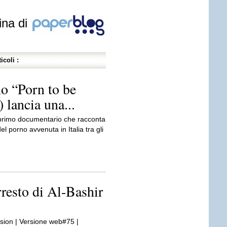
ina di
icoli :
no “Porn to be
 lancia una...
l primo documentario che racconta
el porno avvenuta in Italia tra gli
resto di Al-Bashir
rsion | Versione web#75 |