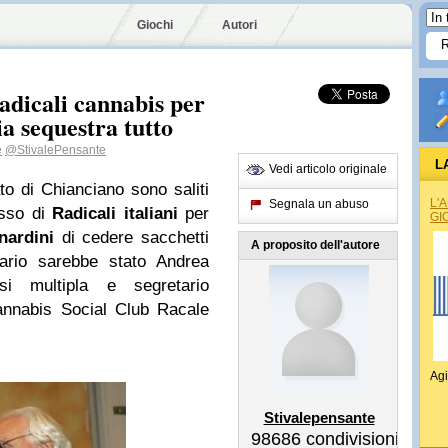
Giochi
Autori
adicali cannabis per
ia sequestra tutto
e
@StivalePensante
L
Vedi articolo originale
to di Chianciano sono saliti
L'
Segnala un abuso
esso di
Radicali italiani
per
GI
nardini
di cedere sacchetti
A proposito dell'autore
tario sarebbe stato Andrea
osi multipla e segretario
annabis Social Club Racale
Agi
Stivalepensante
98686
condivisioni