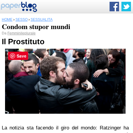
HOME
›
SESSO
›
SESSUALITÀ
Condom stupor mundi
Da
Femminileplurale
Il Prostituto
Save
La notizia sta facendo il giro del mondo: Ratzinger ha