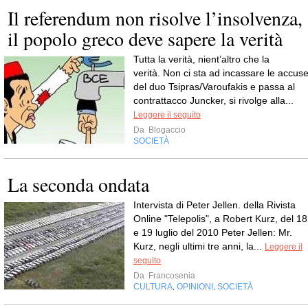
Il referendum non risolve l’insolvenza,
il popolo greco deve sapere la verità
Tutta la verità, nient’altro che la
verità. Non ci sta ad incassare le accus
del duo Tsipras/Varoufakis e passa al
contrattacco Juncker, si rivolge alla...
Leggere il seguito
Da
Blogaccio
SOCIETÀ
La seconda ondata
Intervista di Peter Jellen. della Rivista
Online "Telepolis", a Robert Kurz, del 18
e 19 luglio del 2010 Peter Jellen: Mr.
Kurz, negli ultimi tre anni, la...
Leggere il
seguito
Da
Francosenia
CULTURA
OPINIONI
SOCIETÀ
,
,