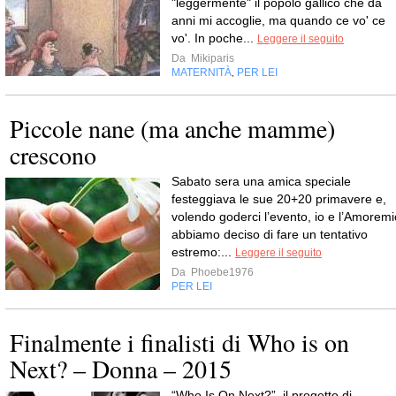
"leggermente" il popolo gallico che da
anni mi accoglie, ma quando ce vo' ce
vo'. In poche...
Leggere il seguito
Da
Mikiparis
MATERNITÀ
PER LEI
,
Piccole nane (ma anche mamme)
crescono
Sabato sera una amica speciale
festeggiava le sue 20+20 primavere e,
volendo goderci l’evento, io e l’Amoremi
abbiamo deciso di fare un tentativo
estremo:...
Leggere il seguito
Da
Phoebe1976
PER LEI
Finalmente i finalisti di Who is on
Next? – Donna – 2015
“Who Is On Next?”, il progetto di