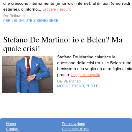
che crescono internamente (emorroidi interne), al di fuori (emorroidi
esterne), o intorno...
Leggere il seguito
Da
Belloweb
PER LEI
SALUTE E BENESSERE
,
Stefano De Martino: io e Belen? Ma
quale crisi!
Stefano De Martino chiarisce la
questione della crisi tra lui e Belen: tutto
benissimo e io voglio un altro figlio al pi
presto.
Leggere il seguito
Da
Valentinap
MODA E TREND
PER LEI
,
Home
Presentazione
Contatti
Condizioni d'uso