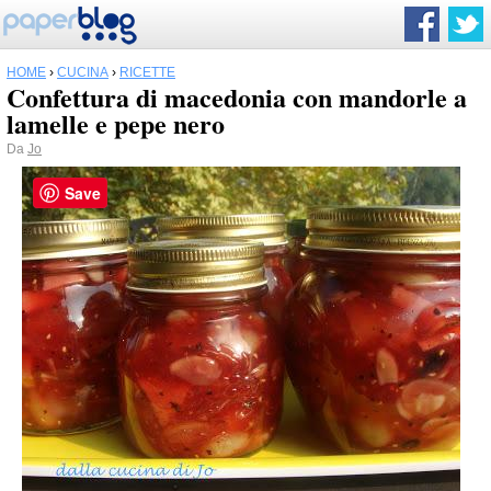
HOME
›
CUCINA
›
RICETTE
Confettura di macedonia con mandorle a
lamelle e pepe nero
Da
Jo
Save