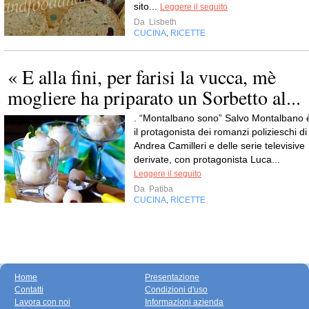
sito...
Leggere il seguito
Da
Lisbeth
CUCINA
RICETTE
,
« E alla fini, per farisi la vucca, mè
mogliere ha priparato un Sorbetto al...
. “Montalbano sono” Salvo Montalbano 
il protagonista dei romanzi polizieschi di
Andrea Camilleri e delle serie televisive
derivate, con protagonista Luca...
Leggere il seguito
Da
Patiba
CUCINA
RICETTE
,
Home
Presentazione
Contatti
Condizioni d'uso
Lavora con noi
Informazioni azienda