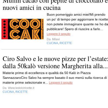
Muffin cacao con pepite di cioccolato e
nuovi amici in cucina
Buon pomeriggio amici miei!Mi prendo
un po' di tempo per aggiornare le ricette
non potete immaginare quante ne ho d
pubblicare! Spero di riuscire a farlo...
Leggere il seguito
Da
Milavi
CUCINA
RICETTE
,
Ciro Salvo e le nuove pizze per l’estate
dalla 50kalò versione Margherita alla...
Materie prime di eccellenza e qualità da 50 Kalò in Piazza
SannazzaroCiro Salvo ha sempre basato il suo menù sulla ricerca di
materie prime selezionate e...
Leggere il seguito
Da
Www.ledolciricette.it
CUCINA
RICETTE
,