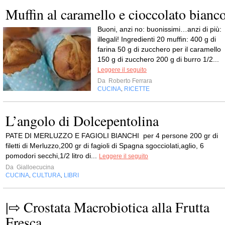
Muffin al caramello e cioccolato bianc
Buoni, anzi no: buonissimi…anzi di più:
illegali! Ingredienti 20 muffin: 400 g di
farina 50 g di zucchero per il caramello
150 g di zucchero 200 g di burro 1/2...
Leggere il seguito
Da
Roberto Ferrara
CUCINA
RICETTE
,
L’angolo di Dolcepentolina
PATE DI MERLUZZO E FAGIOLI BIANCHI per 4 persone 200 gr di
filetti di Merluzzo,200 gr di fagioli di Spagna sgocciolati,aglio, 6
pomodori secchi,1/2 litro di...
Leggere il seguito
Da
Gialloecucina
CUCINA
CULTURA
LIBRI
,
,
|⇨ Crostata Macrobiotica alla Frutta
Fresca