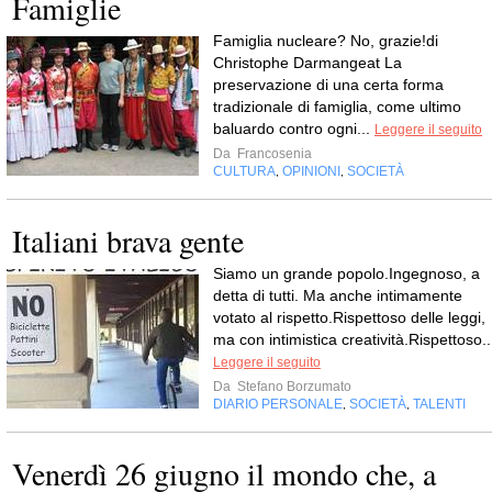
Famiglie
Famiglia nucleare? No, grazie!di
Christophe Darmangeat La
preservazione di una certa forma
tradizionale di famiglia, come ultimo
baluardo contro ogni...
Leggere il seguito
Da
Francosenia
CULTURA
OPINIONI
SOCIETÀ
,
,
Italiani brava gente
Siamo un grande popolo.Ingegnoso, a
detta di tutti. Ma anche intimamente
votato al rispetto.Rispettoso delle leggi,
ma con intimistica creatività.Rispettoso..
Leggere il seguito
Da
Stefano Borzumato
DIARIO PERSONALE
SOCIETÀ
TALENTI
,
,
Venerdì 26 giugno il mondo che, a