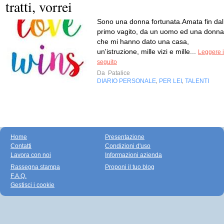
tratti, vorrei
Sono una donna fortunata.Amata fin dal
primo vagito, da un uomo ed una donna
che mi hanno dato una casa,
un'istruzione, mille vizi e mille...
Leggere i
seguito
Da
Patalice
DIARIO PERSONALE
PER LEI
TALENTI
,
,
Home
Presentazione
Contatti
Condizioni d'uso
Lavora con noi
Informazioni azienda
Rassegna stampa
Proponi il tuo blog
F.A.Q.
Gestisci i cookie