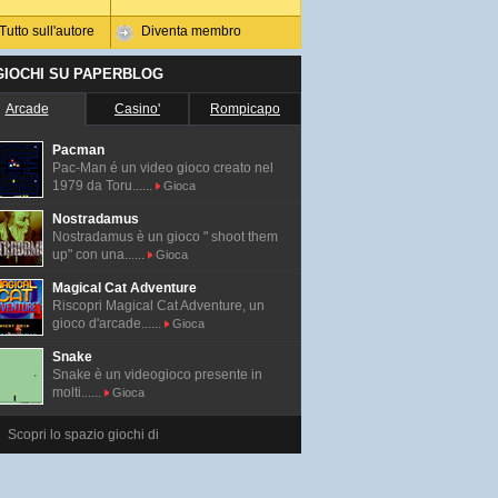
Tutto sull'autore
Diventa membro
 GIOCHI SU PAPERBLOG
Arcade
Casino'
Rompicapo
Pacman
Pac-Man é un video gioco creato nel
1979 da Toru......
Gioca
Nostradamus
Nostradamus è un gioco " shoot them
up" con una......
Gioca
Magical Cat Adventure
Riscopri Magical Cat Adventure, un
gioco d'arcade......
Gioca
Snake
Snake è un videogioco presente in
molti......
Gioca
Scopri lo spazio giochi di