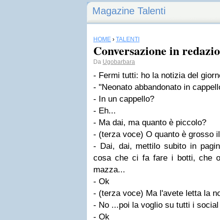
Magazine Talenti
HOME
›
TALENTI
Conversazione in redazi
Da
Ugobarbara
- Fermi tutti: ho la notizia del gior
- "Neonato abbandonato in cappell
- In un cappello?
- Eh...
- Ma dai, ma quanto è piccolo?
- (terza voce) O quanto è grosso il
- Dai, dai, mettilo subito in pag
cosa che ci fa fare i botti, che
mazza...
- Ok
- (terza voce) Ma l'avete letta la n
- No ...poi la voglio su tutti i socia
- Ok