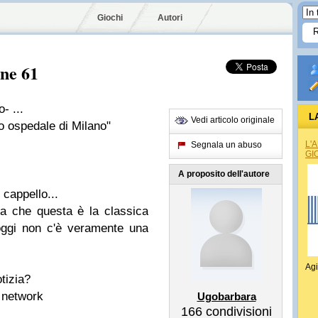
Giochi
Autori
one 61
no
- ...
L
Vedi articolo originale
o ospedale di Milano"
L'
Segnala un abuso
GI
A proposito dell'autore
 cappello...
ina che questa è la classica
 oggi non c'è veramente una
Agi
otizia?
l network
Ugobarbara
166
condivisioni