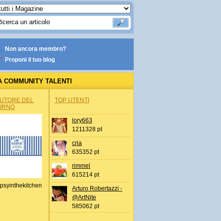
Non ancora membro?
Proponi il tuo blog
A COMMUNITY TALENTI
AUTORE DEL
TOP UTENTI
ORNO
lory663
1211328 pt
cria
635352 pt
rimmel
615214 pt
psyinthekitchen
Arturo Robertazzi -
@ArtNite
585062 pt