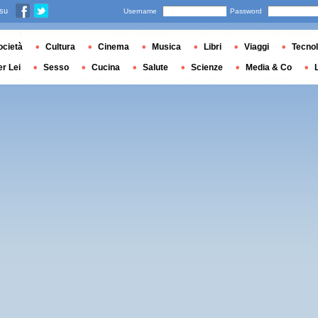
 su
Username
Password
ocietà
Cultura
Cinema
Musica
Libri
Viaggi
Tecnol
er Lei
Sesso
Cucina
Salute
Scienze
Media & Co