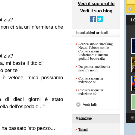
Vedi il suo profilo
Vedi il suo blog
otizia?
I
non ci sia un'infermiera che
I suoi ultimi articoli
Scarica subito 'Breaking
News', l'ebook con le
Conversazioni in
Redazione! E intanto
otizia?
goditi il booktrailer
, mi basta il titolo!
Da genitori mediocri a
co per te
pessimi nonni
eb è veloce, mica possiamo
Conversazione in
redazione 68
Conversazione in
redazione 69
à di dieci giorni è stato
Vedi tutti
lla dell'ospedale..."
Magazine
 ha passato 'sto pezzo...
Talenti