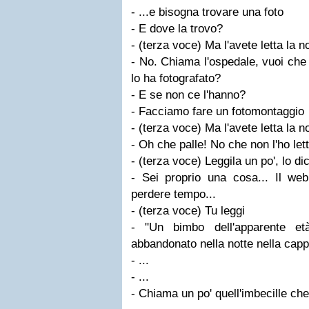
- ...e bisogna trovare una foto
- E dove la trovo?
- (terza voce) Ma l'avete letta la n
- No. Chiama l'ospedale, vuoi che 
lo ha fotografato?
- E se non ce l'hanno?
- Facciamo fare un fotomontaggio
- (terza voce) Ma l'avete letta la n
- Oh che palle! No che non l'ho letta
- (terza voce) Leggila un po', lo di
- Sei proprio una cosa... Il w
perdere tempo...
- (terza voce) Tu leggi
- "Un bimbo dell'apparente et
abbandonato nella notte nella cappe
- ...
- ...
- Chiama un po' quell'imbecille che