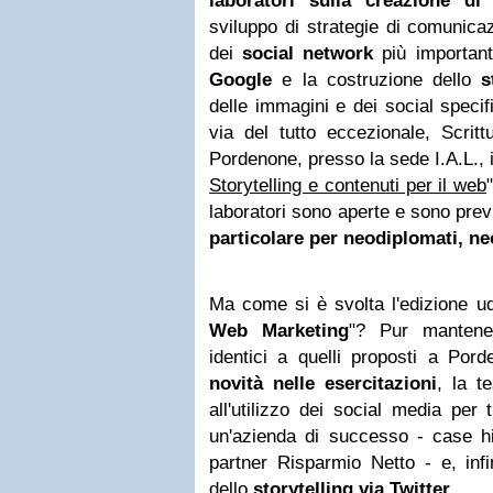
laboratori sulla creazione d
sviluppo di strategie di comunica
dei
social network
più important
Google
e la costruzione dello
s
delle immagini e dei social specif
via del tutto eccezionale, Scrit
Pordenone, presso la sede I.A.L., i
Storytelling e contenuti per il web
laboratori sono aperte e sono pre
particolare per neodiplomati, ne
Ma come si è svolta l'edizione u
Web Marketing
"? Pur mantene
identici a quelli proposti a Pord
novità nelle esercitazioni
, la t
all'utilizzo dei social media per
un'azienda di successo - case hi
partner Risparmio Netto - e, infi
dello
storytelling via Twitter
.