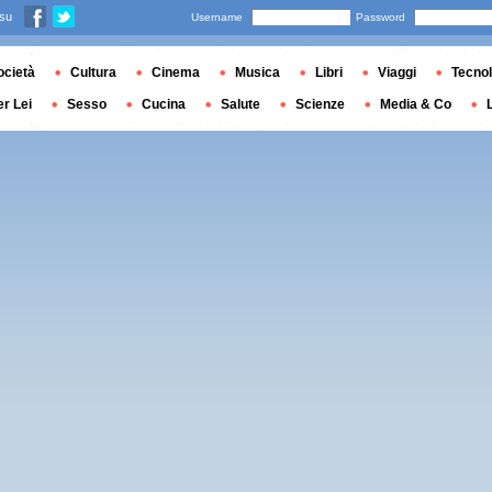
 su
Username
Password
ocietà
Cultura
Cinema
Musica
Libri
Viaggi
Tecnol
er Lei
Sesso
Cucina
Salute
Scienze
Media & Co