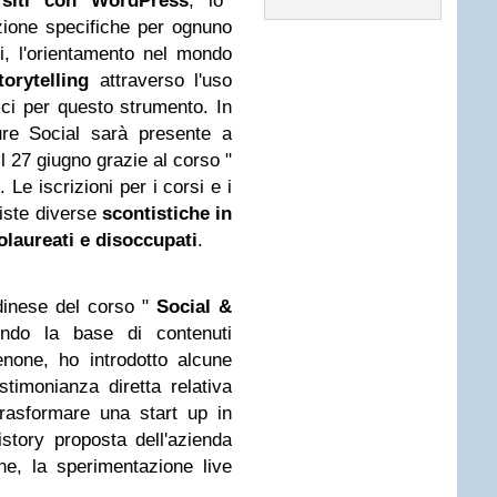
i siti con WordPress
, lo
zione specifiche per ognuno
i, l'orientamento nel mondo
torytelling
attraverso l'uso
ici per questo strumento. In
ture Social sarà presente a
l 27 giugno grazie al corso "
". Le iscrizioni per i corsi e i
viste diverse
scontistiche in
olaureati e disoccupati
.
dinese del corso "
Social &
ndo la base di contenuti
enone, ho introdotto alcune
estimonianza diretta relativa
 trasformare una start up in
story proposta dell'azienda
ne, la sperimentazione live