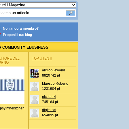
Non ancora membro?
Proponi il tuo blog
A COMMUNITY EBUSINESS
AUTORE DEL
TOP UTENTI
ORNO
allmobileworld
8820742 pt
Maestro Roberto
1231904 pt
nicoladki
745164 pt
psyinthekitchen
digitalsat
654895 pt