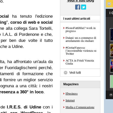
Vedi il suo blog
no.
I
ocial
ha tenuto l'edizione
I suoi ultimi articoli
ing
",
corso di web e social
#SonoFattiMiei? work in
e alla collega Sara Tortelli,
progress
 I.A.L. di Pordenone e che,
Dalani: un e-commerce di
 per ben due volte il tutto
arredamento da studiare
anche a Udine.
#GretaeVanessa:
l’insostenibile violenza su
Twitter
ACTA in Friuli Venezia
lta, ha affrontato un'aula da
Giulia
er Fuoridaglischemi perché,
Vedi tutti
untamenti di formazione che
 fornire un miglior servizio
Magazines
 ognuna a una città: i nostri
resenza a 360° in loco
.
Ebusiness
Internet
sede
I.R.E.S. di Udine
con i
Media e Comunicazione