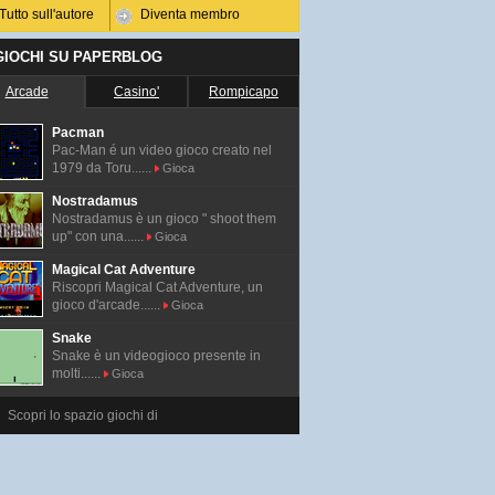
Tutto sull'autore
Diventa membro
 GIOCHI SU PAPERBLOG
Arcade
Casino'
Rompicapo
Pacman
Pac-Man é un video gioco creato nel
1979 da Toru......
Gioca
Nostradamus
Nostradamus è un gioco " shoot them
up" con una......
Gioca
Magical Cat Adventure
Riscopri Magical Cat Adventure, un
gioco d'arcade......
Gioca
Snake
Snake è un videogioco presente in
molti......
Gioca
Scopri lo spazio giochi di