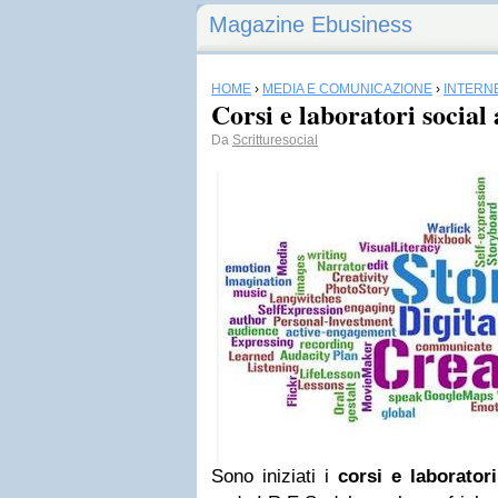
Magazine Ebusiness
HOME
›
MEDIA E COMUNICAZIONE
›
INTERN
Corsi e laboratori social
Da
Scritturesocial
Sono iniziati i
corsi e laborator