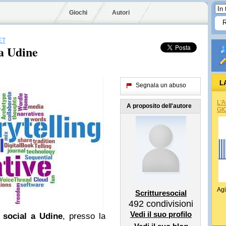
Giochi
Autori
ET
 a Udine
L
Segnala un abuso
L'
A proposito dell'autore
GI
Agi
Scritturesocial
492
condivisioni
Vedi il suo profilo
i social a Udine
, presso la