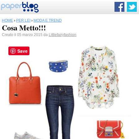
HOME
›
PER LEI
›
MODA E TREND
Cosa Metto!!!
Creato il 05 marzo 2015 da
Littlefairyfashion
Save