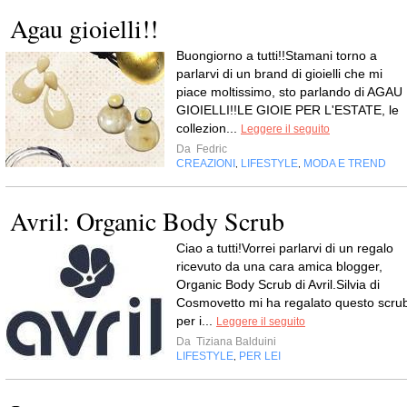
Agau gioielli!!
Buongiorno a tutti!!Stamani torno a
parlarvi di un brand di gioielli che mi
piace moltissimo, sto parlando di AGAU
GIOIELLI!!LE GIOIE PER L'ESTATE, le
collezion...
Leggere il seguito
Da
Fedric
CREAZIONI
LIFESTYLE
MODA E TREND
,
,
Avril: Organic Body Scrub
Ciao a tutti!Vorrei parlarvi di un regalo
ricevuto da una cara amica blogger,
Organic Body Scrub di Avril.Silvia di
Cosmovetto mi ha regalato questo scru
per i...
Leggere il seguito
Da
Tiziana Balduini
LIFESTYLE
PER LEI
,