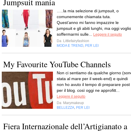
Jumpsuit mania
…..la mia selezione di jumpsuit, o
comunemente chiamata tuta.
Quest’anno mi fanno impazzire le
jumpsuit e gli abiti lunghi, ma oggi vogli
soffermarmi sulle...
Leggere il seguito
Da
Littlefairyfashion
MODA E TREND
PER LEI
,
My Favourite YouTube Channels
Non ci sentiamo da qualche giorno (son
stata al mare per il week-end) e quindi
non ho avuto il tempo di preparare post
per il blog. così oggi ne approfitt...
Leggere il seguito
Da
Marymakeup
BELLEZZA
PER LEI
,
Fiera Internazionale dell’Artigianato a