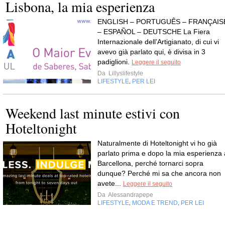
Lisbona, la mia esperienza
ENGLISH – PORTUGUÊS – FRANÇAIS
– ESPAÑOL – DEUTSCHE La Fiera
Internazionale dell’Artigianato, di cui vi
avevo già parlato qui, è divisa in 3
padiglioni.
Leggere il seguito
Da
Lillyslifestyle
LIFESTYLE
PER LEI
,
Weekend last minute estivi con
Hoteltonight
Naturalmente di Hoteltonight vi ho già
parlato prima e dopo la mia esperienza 
Barcellona, perché tornarci sopra
dunque? Perché mi sa che ancora non
avete...
Leggere il seguito
Da
Alessandrapepe
LIFESTYLE
MODA E TREND
PER LEI
,
,