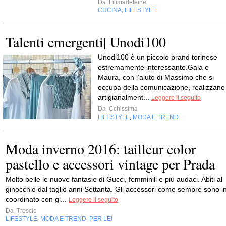
Da
Lilimadeleine
CUCINA
LIFESTYLE
,
Talenti emergenti| Unodi100
Unodi100 è un piccolo brand torinese
estremamente interessante.Gaia e
Maura, con l’aiuto di Massimo che si
occupa della comunicazione, realizzano
artigianalment...
Leggere il seguito
Da
Cchissima
LIFESTYLE
MODA E TREND
,
Moda inverno 2016: tailleur color
pastello e accessori vintage per Prada
Molto belle le nuove fantasie di Gucci, femminili e più audaci. Abiti al
ginocchio dal taglio anni Settanta. Gli accessori come sempre sono i
coordinato con gl...
Leggere il seguito
Da
Trescic
LIFESTYLE
MODA E TREND
PER LEI
,
,