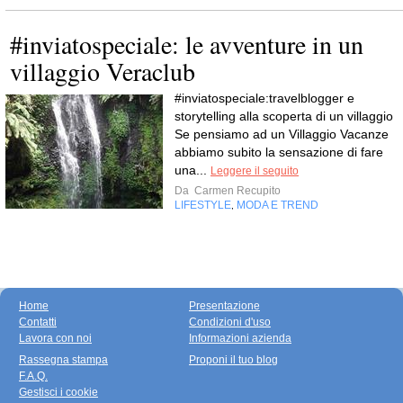
#inviatospeciale: le avventure in un
villaggio Veraclub
#inviatospeciale:travelblogger e
storytelling alla scoperta di un villaggio
Se pensiamo ad un Villaggio Vacanze
abbiamo subito la sensazione di fare
una...
Leggere il seguito
Da
Carmen Recupito
LIFESTYLE
MODA E TREND
,
Home
Presentazione
Contatti
Condizioni d'uso
Lavora con noi
Informazioni azienda
Rassegna stampa
Proponi il tuo blog
F.A.Q.
Gestisci i cookie