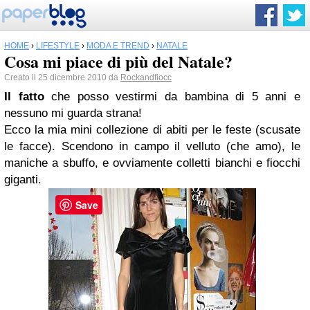
HOME
›
LIFESTYLE
›
MODA E TREND
›
NATALE
Cosa mi piace di più del Natale?
Creato il 25 dicembre 2010 da
Rockandfiocc
Il fatto
che posso vestirmi da bambina di 5 anni e
nessuno mi guarda strana!
Ecco la mia mini collezione di abiti per le feste (scusate
le facce). Scendono in campo il velluto (che amo), le
maniche a sbuffo, e ovviamente colletti bianchi e fiocchi
giganti.
Save