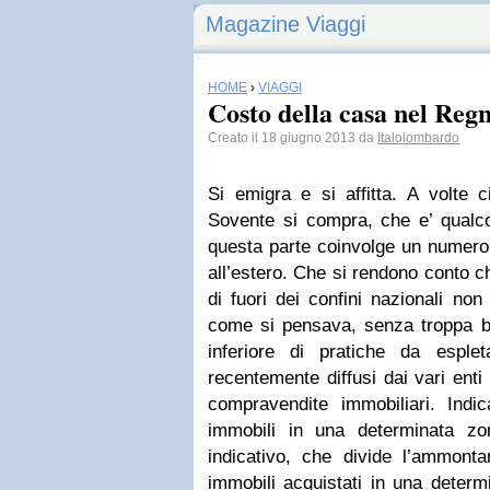
Magazine Viaggi
HOME
›
VIAGGI
Costo della casa nel Reg
Creato il 18 giugno 2013 da
Italolombardo
Si emigra e si affitta. A volte ci
Sovente si compra, che e’ qual
questa parte coinvolge un numero 
all’estero. Che si rendono conto ch
di fuori dei confini nazionali non 
come si pensava, senza troppa 
inferiore di pratiche da esplet
recentemente diffusi dai vari enti
compravendite immobiliari. Indi
immobili in una determinata zo
indicativo, che divide l’ammont
immobili acquistati in una determ