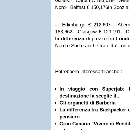
Galles:
- Cardiff £ 183,619
- Swan
Nord
- Belfast £ 150,176
In Scozia:
- Edimburgo £ 212,607
- Aberd
183,662
- Glasgow £ 129,191
- D
la differenza
di prezzo fra
Londr
Nord e Sud e anche fra citta’ con 
Potrebbero interessarti anche :
In viaggio con Superjab: 
destinazione la sceglie il...
Gli organetti di Barberia
La differenza tra Backpacker 
pensiero.
Gran Canaria "Vivere di Rendit