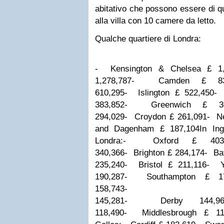
abitativo che possono essere di qu
alla villa con 10 camere da letto.
Qualche quartiere di Londra:
- Kensington & Chelsea £ 1,
1,278,787
- Camden £ 837
610,295
- Islington £ 522,450
- 
383,852
- Greenwich £ 30
294,029
- Croydon £ 261,091
- N
and Dagenham £ 187,104
In Ing
Londra:
- Oxford £ 403,
340,366
- Brighton £ 284,174
- Ba
235,240
- Bristol £ 211,116
- Y
190,287
- Southampton £ 17
158,743
- Manc
145,281
- Derby 144,96
118,490
- Middlesbrough £ 11