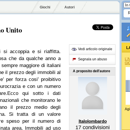
Giochi
Autori
no Unito
L
Vedi articolo originale
 si accoppia e si riaffitta.
cosa che da qualche anno a
L'
Segnala un abuso
GI
sempre maggiore di italiani
A proposito dell'autore
e il prezzo degli immobili al
e’ per forza cosi’ proibitivo
burocrazia e con un numero
are.
Ecco qui sotto i dati
 nazionali che monitorano le
cano il prezzo medio degli
Agi
na. Si tratta di un valore
are speso per il numero di
Italolombardo
17
condivisioni
inata area. Immobili ad uso