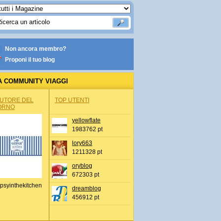
Non ancora membro?
Proponi il tuo blog
A COMMUNITY VIAGGI
AUTORE DEL
TOP UTENTI
ORNO
yellowflate
1983762 pt
lory663
1211328 pt
oryblog
672303 pt
psyinthekitchen
dreamblog
456912 pt