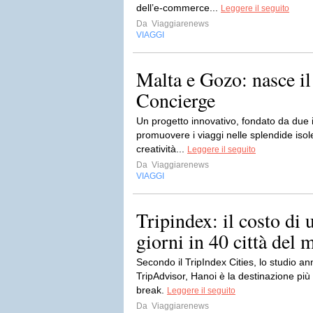
dell’e-commerce...
Leggere il seguito
Da
Viaggiarenews
VIAGGI
Malta e Gozo: nasce i
Concierge
Un progetto innovativo, fondato da due im
promuovere i viaggi nelle splendide iso
creatività...
Leggere il seguito
Da
Viaggiarenews
VIAGGI
Tripindex: il costo di 
giorni in 40 città del
Secondo il TripIndex Cities, lo studio a
TripAdvisor, Hanoi è la destinazione pi
break.
Leggere il seguito
Da
Viaggiarenews