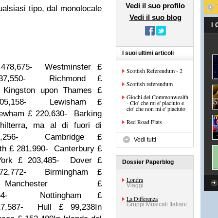
Vedi il suo profilo
alsiasi tipo, dal monolocale
Vedi il suo blog
I
I suoi ultimi articoli
478,675
- Westminster £
Scottish Referendum - 2
,550
- Richmond £
Scottish referendum
Kingston upon Thames £
Giochi del Commonwealth
5,158
- Lewisham £
- Cio' che mi e' piaciuto e
cio' che non mi e' piaciuto
ewham £ 220,630
- Barking
Red Road Flats
hilterra, ma al di fuori di
256
- Cambridge £
Vedi tutti
th £ 281,990
- Canterbury £
ork £ 203,485
- Dover £
Dossier Paperblog
2,772
- Birmingham £
Londra
hester £
Viaggi
4
- Nottingham £
La Differenza
Gruppi Musicali Italiani
7,587
- Hull £ 99,238
In