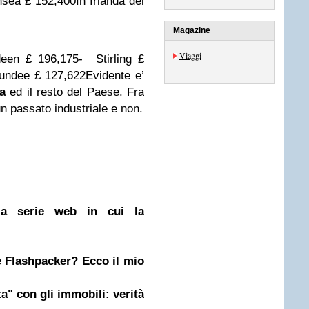
sea £ 152,400
In Irlanda del
Magazine
Viaggi
een £ 196,175
- Stirling £
undee £ 127,622
Evidente e’
a
ed il resto del Paese. Fra
un passato industriale e non.
la serie web in cui la
e Flashpacker? Ecco il mio
a" con gli immobili: verità