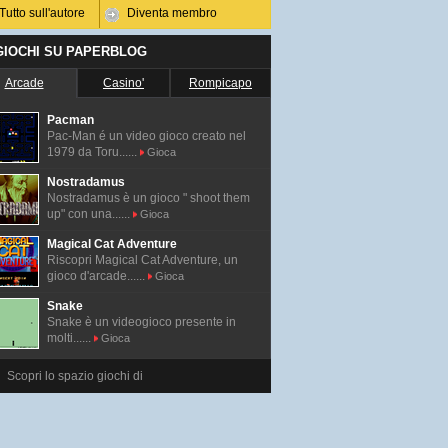
Tutto sull'autore
Diventa membro
 GIOCHI SU PAPERBLOG
Arcade
Casino'
Rompicapo
Pacman
Pac-Man é un video gioco creato nel
1979 da Toru......
Gioca
Nostradamus
Nostradamus è un gioco " shoot them
up" con una......
Gioca
Magical Cat Adventure
Riscopri Magical Cat Adventure, un
gioco d'arcade......
Gioca
Snake
Snake è un videogioco presente in
molti......
Gioca
Scopri lo spazio giochi di