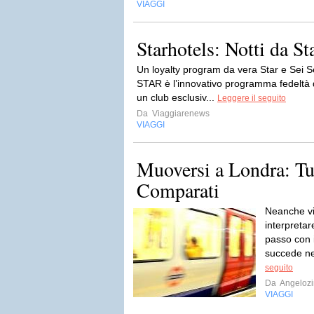
VIAGGI
Starhotels: Notti da St
Un loyalty program da vera Star e Sei 
STAR è l’innovativo programma fedeltà d
un club esclusiv...
Leggere il seguito
Da
Viaggiarenews
VIAGGI
Muoversi a Londra: Tu
Comparati
Neanche vi
interpretar
passo con 
succede nei
seguito
Da
Angeloz
VIAGGI