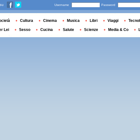
 su
Username
Password
ocietà
Cultura
Cinema
Musica
Libri
Viaggi
Tecnol
er Lei
Sesso
Cucina
Salute
Scienze
Media & Co