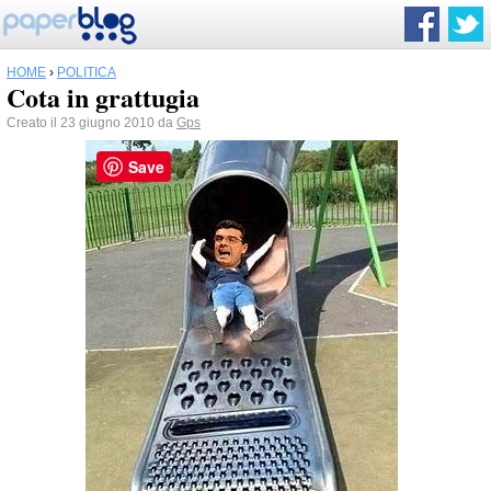
HOME
›
POLITICA
Cota in grattugia
Creato il 23 giugno 2010 da
Gps
Save