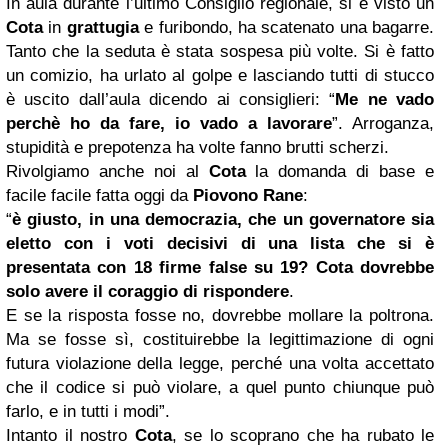
In aula durante l’ultimo Consiglio regionale, si è visto un
Cota
in
grattugia
e furibondo, ha scatenato una bagarre.
Tanto che la seduta è stata sospesa più volte. Si è fatto
un comizio, ha urlato al golpe e lasciando tutti di stucco
è uscito dall’aula dicendo ai consiglieri: “
Me ne vado
perchè ho da fare, io vado a lavorare
”. Arroganza,
stupidità e prepotenza ha volte fanno brutti scherzi.
Rivolgiamo anche noi al
Cota
la domanda di base e
facile facile fatta oggi da
Piovono Rane
:
“
è giusto, in una democrazia, che un governatore sia
eletto con i voti decisivi di una lista che si è
presentata con 18 firme false su 19?
Cota dovrebbe
solo avere il coraggio di rispondere
.
E se la risposta fosse no, dovrebbe mollare la poltrona.
Ma se fosse sì, costituirebbe la legittimazione di ogni
futura violazione della legge, perché una volta accettato
che il codice si può violare, a quel punto chiunque può
farlo, e in tutti i modi”.
Intanto il nostro
Cota
, se lo scoprano che ha rubato le