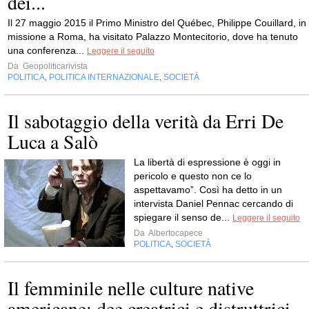
dei...
Il 27 maggio 2015 il Primo Ministro del Québec, Philippe Couillard, in
missione a Roma, ha visitato Palazzo Montecitorio, dove ha tenuto
una conferenza...
Leggere il seguito
Da
Geopoliticarivista
POLITICA
POLITICA INTERNAZIONALE
SOCIETÀ
,
,
Il sabotaggio della verità da Erri De
Luca a Salò
La libertà di espressione è oggi in
pericolo e questo non ce lo
aspettavamo”. Così ha detto in un
intervista Daniel Pennac cercando di
spiegare il senso de...
Leggere il seguito
Da
Albertocapece
POLITICA
SOCIETÀ
,
Il femminile nelle culture native
americane: dee creatrici e distruttrici...