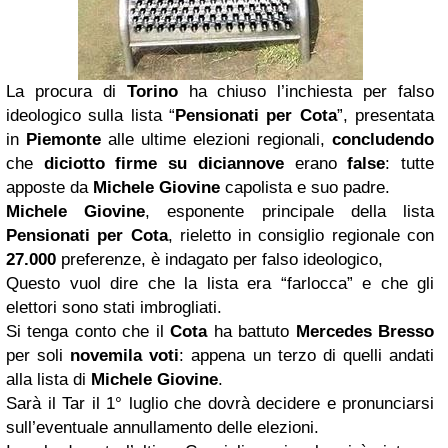
La procura di
Torino
ha chiuso l’inchiesta per falso
ideologico sulla lista “
Pensionati per Cota
”, presentata
in
Piemonte
alle ultime elezioni regionali,
concludendo
che
diciotto firme su diciannove
erano
false
: tutte
apposte da
Michele Giovine
capolista e suo padre.
Michele Giovine
, esponente principale della lista
Pensionati per Cota
, rieletto in consiglio regionale con
27.000
preferenze, è indagato per falso ideologico,
Questo vuol dire che la lista era “farlocca” e che gli
elettori sono stati imbrogliati.
Si tenga conto che il
Cota
ha battuto
Mercedes Bresso
per soli
novemila voti
: appena un terzo di quelli andati
alla lista di
Michele Giovine
.
Sarà il Tar il 1° luglio che dovrà decidere e pronunciarsi
sull’eventuale annullamento delle elezioni.