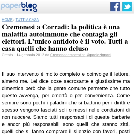
HOME
›
TUTTI A CASA
Cremonesi a Corradi: la politica è una
malattia autoimmune che contagia gli
elettori. L’unico antidoto è il voto. Tutti a
casa quelli che hanno deluso
Creato il 14 gennaio 2013 da
Cremonademocratica
@paolozignani
Il suo intervento è molto completo e coinvolge il lettore,
almeno me. Lei dice cose sacrosante e giustissime ma
dimentica però che la gente comune permette che tutto
questo avvenga, per omertà o per convenienza. Come
sempre sono pochi i paladini che si battono per i diritti e
spesso vengono lasciati soli o messi nelle condizioni di
non nuocere. Siamo tutti responsabili di queste barbarie
e ancor più responsabili sono quelli che stanno zitti,
quelli che si fanno comprare il silenzio con favori, posti