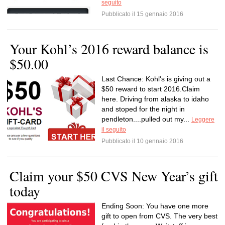
seguito
Pubblicato il 15 gennaio 2016
Your Kohl’s 2016 reward balance is
$50.00
Last Chance: Kohl's is giving out a
$50 reward to start 2016.Claim
here. Driving from alaska to idaho
and stoped for the night in
pendleton....pulled out my...
Leggere
il seguito
Pubblicato il 10 gennaio 2016
Claim your $50 CVS New Year’s gift
today
Ending Soon: You have one more
gift to open from CVS. The very best