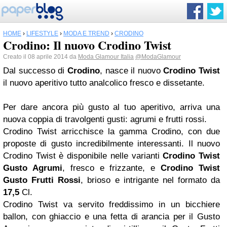
HOME
›
LIFESTYLE
›
MODA E TREND
›
CRODINO
Crodino: Il nuovo Crodino Twist
Creato il 08 aprile 2014 da
Moda Glamour Italia
@ModaGlamour
Dal successo di
Crodino
, nasce il nuovo
Crodino
Twist
il nuovo aperitivo tutto analcolico fresco e dissetante.
Per dare ancora più gusto al tuo aperitivo, arriva una
nuova coppia di travolgenti gusti: agrumi e frutti rossi.
Crodino Twist arricchisce la gamma Crodino, con due
proposte di gusto incredibilmente interessanti. Il nuovo
Crodino Twist è disponibile nelle varianti
Crodino Twist
Gusto Agrumi
, fresco e frizzante, e
Crodino Twist
Gusto Frutti Rossi
, brioso e intrigante nel formato da
17,5
Cl.
Crodino Twist va servito freddissimo in un bicchiere
ballon, con ghiaccio e una fetta di arancia per il Gusto