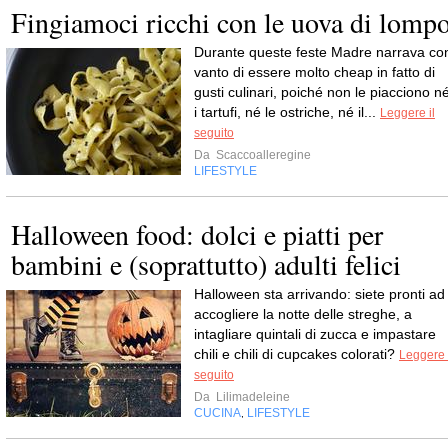
Fingiamoci ricchi con le uova di lomp
Durante queste feste Madre narrava co
vanto di essere molto cheap in fatto di
gusti culinari, poiché non le piacciono n
i tartufi, né le ostriche, né il...
Leggere il
seguito
Da
Scaccoalleregine
LIFESTYLE
Halloween food: dolci e piatti per
bambini e (soprattutto) adulti felici
Halloween sta arrivando: siete pronti ad
accogliere la notte delle streghe, a
intagliare quintali di zucca e impastare
chili e chili di cupcakes colorati?
Leggere 
seguito
Da
Lilimadeleine
CUCINA
LIFESTYLE
,