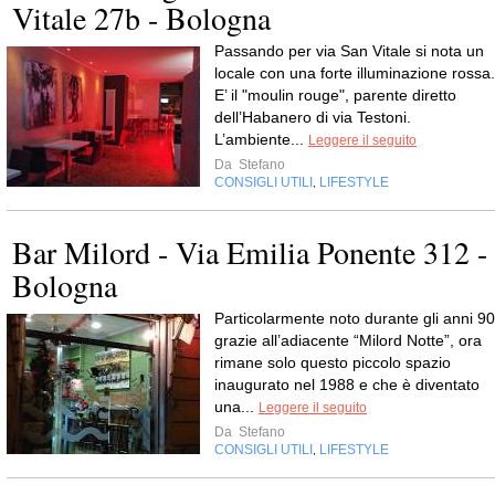
Vitale 27b - Bologna
Passando per via San Vitale si nota un
locale con una forte illuminazione rossa.
E’ il "moulin rouge", parente diretto
dell’Habanero di via Testoni.
L’ambiente...
Leggere il seguito
Da
Stefano
CONSIGLI UTILI
LIFESTYLE
,
Bar Milord - Via Emilia Ponente 312 -
Bologna
Particolarmente noto durante gli anni 90
grazie all’adiacente “Milord Notte”, ora
rimane solo questo piccolo spazio
inaugurato nel 1988 e che è diventato
una...
Leggere il seguito
Da
Stefano
CONSIGLI UTILI
LIFESTYLE
,