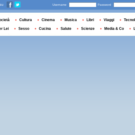
 su
Username
Password
ocietà
Cultura
Cinema
Musica
Libri
Viaggi
Tecnol
er Lei
Sesso
Cucina
Salute
Scienze
Media & Co