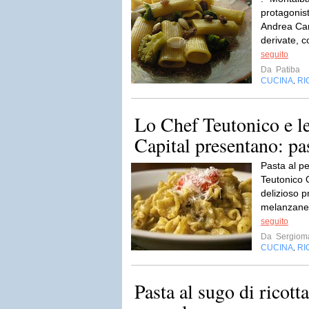
protagonist
Andrea Cami
derivate, c
seguito
Da
Patiba
CUCINA
RI
,
Lo Chef Teutonico e l
Capital presentano: pas
Pasta al p
Teutonico 
delizioso p
melanzane d
seguito
Da
Sergioma
CUCINA
RI
,
Pasta al sugo di ricot