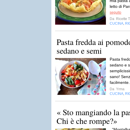
mia pasta 
letto di P
seguito
Da
Ricette T
CUCINA
RI
,
Pasta fredda ai pomodo
sedano e semi
Pasta fredd
sedano e s
semplicissi
sano! Senz
facilmente.
Da
Yrma
CUCINA
RI
,
« Sto mangiando la pas
Chi è che rompe?»
. “Montalb