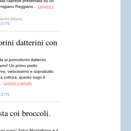
alla caprese presentata su un
armigiano Reggiano...
Leggere il
ipiche Italiane
CETTE
rini datterini con
a ai pomodorini datterini,
emi! Un primo piatto
mo, velocissimo e soprattutto
a cottura, questo sugo è
..
Leggere il seguito
CETTE
ta coi broccoli.
ano sono” Salvo Montalbano è il