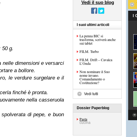
Vedi il suo blog
i
I
I suoi ultimi articoli
La penna BIC si
trasforma, scriverà anche
sui tablet
 50 g.
FILM. Turbo
FILM. Drift – Cavalca
nelle dimensioni e versarci
L’Onda
ortare a bollore.
Non nominare il Suo
nome invano.
o, le verdure surgelare e il
Comandamento o
Costituzione?
cerla finché è pronta.
Vedi tutti
 nuovamente nella casseruola
.
Dossier Paperblog
a spolverata di pepe, e buon
Pasta
cucina