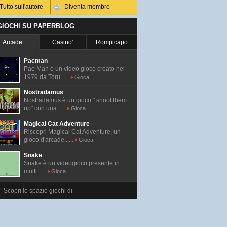
Tutto sull'autore
Diventa membro
 GIOCHI SU PAPERBLOG
Arcade
Casino'
Rompicapo
Pacman
Pac-Man é un video gioco creato nel
1979 da Toru......
Gioca
Nostradamus
Nostradamus è un gioco " shoot them
up" con una......
Gioca
Magical Cat Adventure
Riscopri Magical Cat Adventure, un
gioco d'arcade......
Gioca
Snake
Snake è un videogioco presente in
molti......
Gioca
Scopri lo spazio giochi di