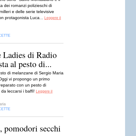
a dei romanzi polizieschi di
lleri e delle serie televisive
on protagonista Luca...
Leggere il
CETTE
e Ladies di Radio
ta al pesto di...
esto di melanzane di Sergio Maria
Oggi vi propongo un primo
reparato con un pesto di
a leccarsi i baffi!
Leggere il
ria
CETTE
ta, pomodori secchi