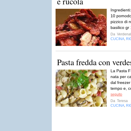
e rucola
Ingredienti
10 pomodori
pizzico di 
basilico gr
Da
Verdenat
CUCINA
RI
,
Pasta fredda con verde
La Pasta F
nata per ca
dal freezer
tempo e, co
seguito
Da
Teresa
CUCINA
RI
,