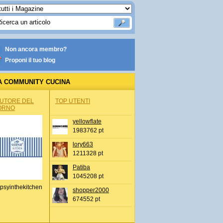
Non ancora membro?
Proponi il tuo blog
A COMMUNITY CUCINA
AUTORE DEL
TOP UTENTI
ORNO
yellowflate
1983762 pt
lory663
1211328 pt
Patiba
1045208 pt
psyinthekitchen
shopper2000
674552 pt