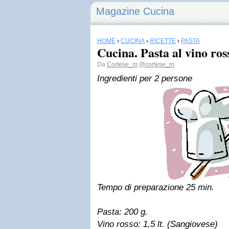
Magazine Cucina
HOME
›
CUCINA
›
RICETTE
›
PASTA
Cucina. Pasta al vino ros
Da
Cortese_m
@cortese_m
Ingredienti per 2 persone
Tempo di preparazione 25 min.
Pasta: 200 g.
Vino rosso: 1,5 lt. (Sangiovese)