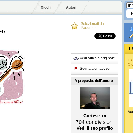
Giochi
Autori
Selezionati da
so
Paperblog
L
Vedi articolo originale
L'
GI
Segnala un abuso
A proposito dell'autore
Agi
Cortese_m
704
condivisioni
Vedi il suo profilo