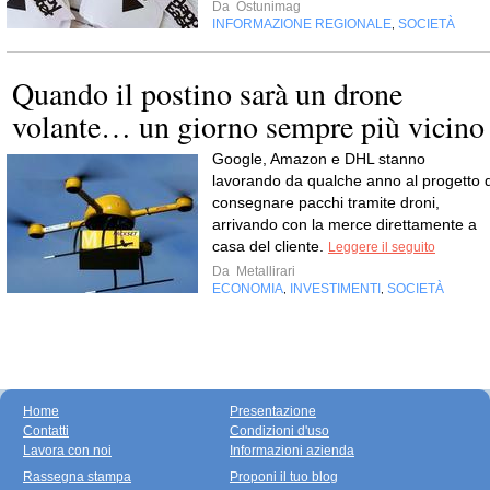
Da
Ostunimag
INFORMAZIONE REGIONALE
SOCIETÀ
,
Quando il postino sarà un drone
volante… un giorno sempre più vicino
Google, Amazon e DHL stanno
lavorando da qualche anno al progetto d
consegnare pacchi tramite droni,
arrivando con la merce direttamente a
casa del cliente.
Leggere il seguito
Da
Metallirari
ECONOMIA
INVESTIMENTI
SOCIETÀ
,
,
Home
Presentazione
Contatti
Condizioni d'uso
Lavora con noi
Informazioni azienda
Rassegna stampa
Proponi il tuo blog