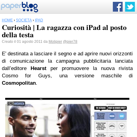
HOME
›
SOCIETÀ
›
IPAD
Curiosità | La ragazza con iPad al posto
della testa
Creato il 01 agosto 2011 da
Molipier
@pier78
E’ destinata a lasciare il segno e ad aprire nuovi orizzonti
di comunicazione la campagna pubblicitaria lanciata
dall’editore
Hearst
per promuovere la nuova rivista
Cosmo for Guys, una versione maschile di
Cosmopolitan
.