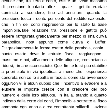
deduce che, tra zero e cento, esiste un livello massimo
di pressione tributaria oltre il quale il gettito erariale
comincia a scendere, fino ad annullarsi quando la
pressione tocca il cento per cento del reddito nazionale,
che in fin dei conti rappresenta per lo stato la base
imponibile.
Tale relazione tra pressione e gettito può
essere raffigurata graficamente per mezzo di una curva
parabolica, nota appunto come curva di Laffer.
Disgraziatamente la forma esatta della parabola, ossia il
punto esatto dove le entrate fiscali raggiungono il
massimo e poi, all’aumento delle aliquote, cominciano a
ridursi, rimane sconosciuto. Quel limite lo si può stabilire
a priori solo in via ipotetica, a meno che l’esperienza
concreta non ce lo sbatta in faccia, come sta avvenendo
oggi.
Non vi è alcun dubbio che l’incentivo a evadere e a
eludere le imposte cresce con il crescere del loro
numero e delle loro aliquote. In Italia, stando a quanto
indicato dalla corte dei conti, l’imponibile sottratto al fisco
ammonta ogni anno a circa centottanta miliardi. L’azione