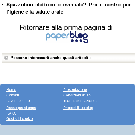
Spazzolino elettrico o manuale? Pro e contro per
l’igiene e la salute orale
Ritornare alla prima pagina di
Possono interessarti anche questi articoli :
Home
Presentazione
Contatti
Condizioni d'uso
Lavora con noi
Informazioni azienda
Rassegna stampa
Proponi il tuo blog
F.A.Q.
Gestisci i cookie