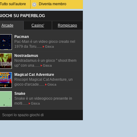
Tutto sull'autore
Diventa membro
 GIOCHI SU PAPERBLOG
Arcade
Casino'
Rompicapo
Pacman
Pac-Man é un video gioco creato nel
1979 da Toru......
Gioca
Nostradamus
Nostradamus è un gioco " shoot them
up" con una......
Gioca
Magical Cat Adventure
Riscopri Magical Cat Adventure, un
gioco d'arcade......
Gioca
Snake
Snake è un videogioco presente in
molti......
Gioca
Scopri lo spazio giochi di