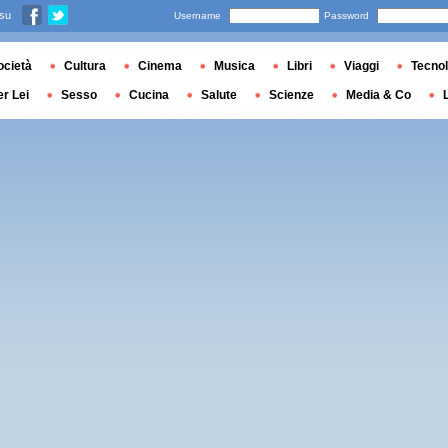
 su
Username
Password
ocietà
Cultura
Cinema
Musica
Libri
Viaggi
Tecnol
er Lei
Sesso
Cucina
Salute
Scienze
Media & Co