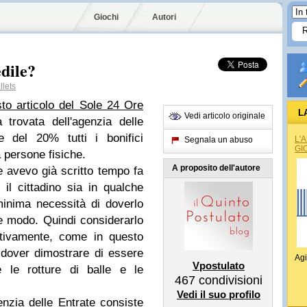
Giochi
Autori
edile?
lets
to articolo del Sole 24 Ore
L
Vedi articolo originale
trovata dell'agenzia delle
e del 20% tutti i bonifici
L'
Segnala un abuso
GI
a persone fisiche.
A proposito dell'autore
e avevo già scritto tempo fa
 il cittadino sia in qualche
minima necessità di doverlo
e modo. Quindi considerarlo
ntivamente, come in questo
l dover dimostrare di essere
Agi
Vpostulato
e le rotture di balle e le
467
condivisioni
Vedi il suo profilo
enzia delle Entrate consiste