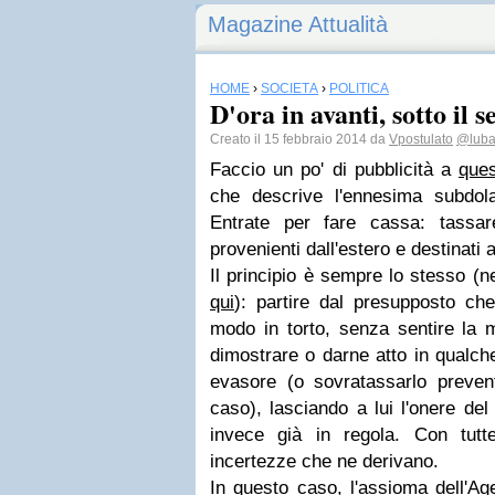
Magazine Attualità
HOME
›
SOCIETÀ
›
POLITICA
D'ora in avanti, sotto il s
Creato il 15 febbraio 2014 da
Vpostulato
@lubal
Faccio un po' di pubblicità a
ques
che descrive l'ennesima subdola 
Entrate per fare cassa: tassar
provenienti dall'estero e destinati 
Il principio è sempre lo stesso (n
qui
): partire dal presupposto che
modo in torto, senza sentire la 
dimostrare o darne atto in qualch
evasore (o sovratassarlo preve
caso), lasciando a lui l'onere de
invece già in regola. Con tutt
incertezze che ne derivano.
In questo caso, l'assioma dell'Ag