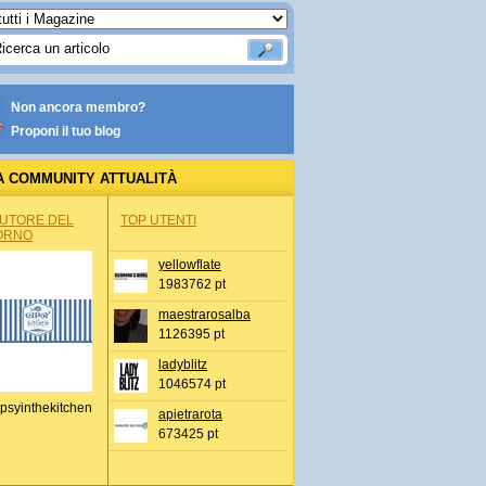
Non ancora membro?
Proponi il tuo blog
A COMMUNITY ATTUALITÀ
AUTORE DEL
TOP UTENTI
ORNO
yellowflate
1983762 pt
maestrarosalba
1126395 pt
ladyblitz
1046574 pt
psyinthekitchen
apietrarota
673425 pt