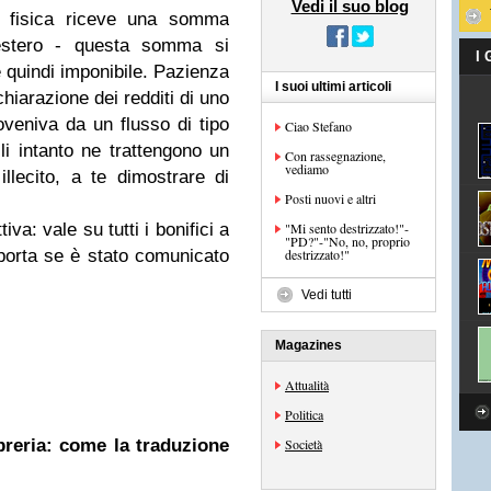
Vedi il suo blog
a fisica riceve una somma
 estero - questa somma si
I
 quindi imponibile. Pazienza
I suoi ultimi articoli
chiarazione dei redditi di uno
veniva da un flusso di tipo
Ciao Stefano
li intanto ne trattengono un
Con rassegnazione,
vediamo
llecito, a te dimostrare di
Posti nuovi e altri
va: vale su tutti i bonifici a
"Mi sento destrizzato!"-
"PD?"-"No, no, proprio
mporta se è stato comunicato
destrizzato!"
Vedi tutti
Magazines
Attualità
Politica
ibreria: come la traduzione
Società