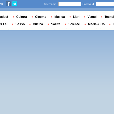
 su
Username
Password
ocietà
Cultura
Cinema
Musica
Libri
Viaggi
Tecnol
er Lei
Sesso
Cucina
Salute
Scienze
Media & Co