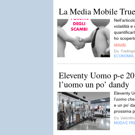
La Media Mobile Tru
Nell'artico
volatilità e
quantificar
ho scoperto
seguito
Da
Tradingi
ECONOMIA
Eleventy Uomo p-e 20
l’uomo un po’ dandy
Eleventy U
l’uomo che 
e un po’ da
prossima p
Da
Valentin
MODA E TR