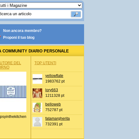
Non ancora membro?
Proponi il tuo blog
A COMMUNITY DIARIO PERSONALE
AUTORE DEL
TOP UTENTI
ORNO
yellowflate
1983762 pt
lory663
1211328 pt
belloweb
752787 pt
psyinthekitchen
fatamargherita
732391 pt