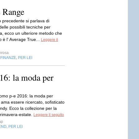
e Range
lo precedente si parlava di
 delle possibili tecniche per
la, ecco un ulteriore metodo che
 è l' Average True...
Leggere il
nrosa
FINANZE
PER LEI
,
,
16: la moda per
omo p-e 2016: la moda per
ama essere ricercato, sofisticato
ndy. Ecco la collezione per la
rimavera-estate.
Leggere il seguito
ap
END
PER LEI
,