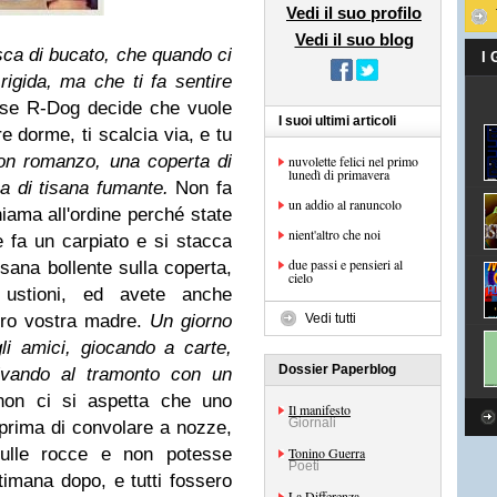
Vedi il suo profilo
Vedi il suo blog
resca di bucato, che quando ci
I
è rigida, ma che ti fa sentire
 se R-Dog decide che vuole
I suoi ultimi articoli
e dorme, ti scalcia via, e tu
n romanzo, una coperta di
nuvolette felici nel primo
lunedì di primavera
ena di tisana fumante.
Non fa
un addio al ranuncolo
hiama all'ordine perché state
nient'altro che noi
e fa un carpiato e si stacca
due passi e pensieri al
tisana bollente sulla coperta,
cielo
 ustioni, ed avete anche
ntro vostra madre.
Un giorno
Vedi tutti
li amici, giocando a carte,
Dossier Paperblog
rivando al tramonto con un
on ci si aspetta che uno
Il manifesto
Giornali
 prima di convolare a nozze,
 sulle rocce e non potesse
Tonino Guerra
Poeti
ttimana dopo, e tutti fossero
La Differenza