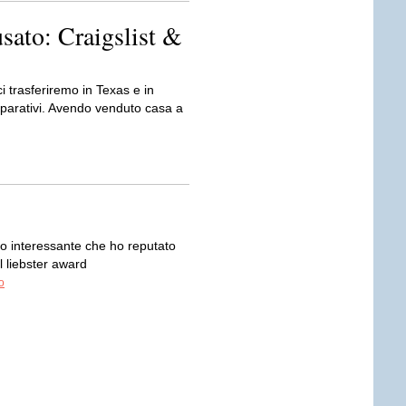
sato: Craigslist &
i trasferiremo in Texas e in
parativi. Avendo venduto casa a
lto interessante che ho reputato
l liebster award
o