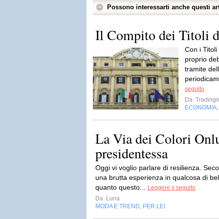
Possono interessarti anche questi art
Il Compito dei Titoli d
Con i Titol
proprio debi
tramite de
periodicam
seguito
Da
Tradingi
ECONOMIA
La Via dei Colori Onlu
presidentessa
Oggi vi voglio parlare di resilienza. Sec
una brutta esperienza in qualcosa di bel
quanto questo...
Leggere il seguito
Da
Luna
MODA E TREND
PER LEI
,