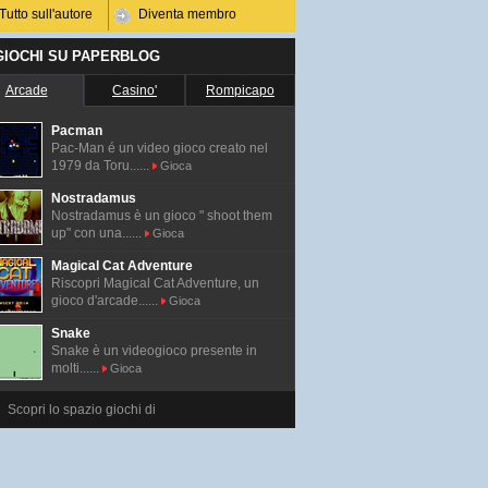
Tutto sull'autore
Diventa membro
 GIOCHI SU PAPERBLOG
Arcade
Casino'
Rompicapo
Pacman
Pac-Man é un video gioco creato nel
1979 da Toru......
Gioca
Nostradamus
Nostradamus è un gioco " shoot them
up" con una......
Gioca
Magical Cat Adventure
Riscopri Magical Cat Adventure, un
gioco d'arcade......
Gioca
Snake
Snake è un videogioco presente in
molti......
Gioca
Scopri lo spazio giochi di