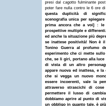
presi dal cagotto fulminante post
poter fare nulla contro le 6 ore 
questa duplicità di signific
scenografia unica per spiegare
prima ancora che a voi] : le
prospettive multiple e different
ed anche la situazione più depr
se inattese positività!
Non è il
Tonino Guerra al profumo de
esperimento che ci mette sullo 
che, se li giri, portano alla luce
di vista di un altro personag
appare nuova ed inattesa, e la d
che si vegga un nuovo mond
essere incoerenti, vale la pe
attraverso strascichi di cos
permettere il lusso di cambia
dobbiamo aprire al punto di vis
un obbligo in quanto tale, è pi