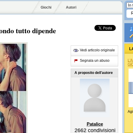
Giochi
Autori
ondo tutto dipende
L
Vedi articolo originale
L'
Segnala un abuso
GI
A proposito dell'autore
Agi
Patalice
2662
condivisioni