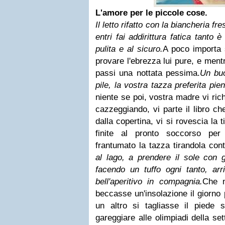
L'amore per le piccole cose.
Il letto rifatto con la biancheria f
entri fai addirittura fatica tanto 
pulita e al sicuro.
A poco importa
provare l'ebrezza lui pure, e mentr
passi una nottata pessima.
Un buo
pile, la vostra tazza preferita pi
niente se poi, vostra madre vi ric
cazzeggiando, vi parte il libro ch
dalla copertina, vi si rovescia la 
finite al pronto soccorso per
frantumato la tazza tirandola co
al lago, a prendere il sole con g
facendo un tuffo ogni tanto, ar
bell'aperitivo in compagnia.
Che n
beccasse un'insolazione il giorno
un altro si tagliasse il piede
gareggiare alle olimpiadi della se