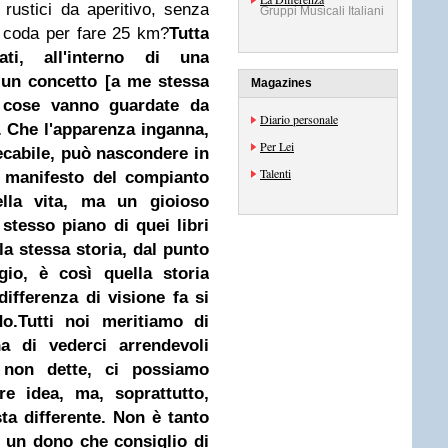
 rustici da aperitivo, senza
Gruppi Musicali Italiani
di coda per fare 25 km?
Tutta
ati, all'interno di una
 un concetto [a me stessa
Magazines
 cose vanno guardate da
Diario personale
i. Che l'apparenza inganna,
Per Lei
ecabile, può nascondere in
Talenti
 manifesto del compianto
lla vita, ma un gioioso
stesso piano di quei libri
 la stessa storia, dal punto
gio, è così quella storia
ifferenza di visione fa si
o.
Tutti noi meritiamo di
na di vederci arrendevoli
e non dette, ci possiamo
re idea, ma, soprattutto,
ta differente.
Non è tanto
ù un dono che consiglio di