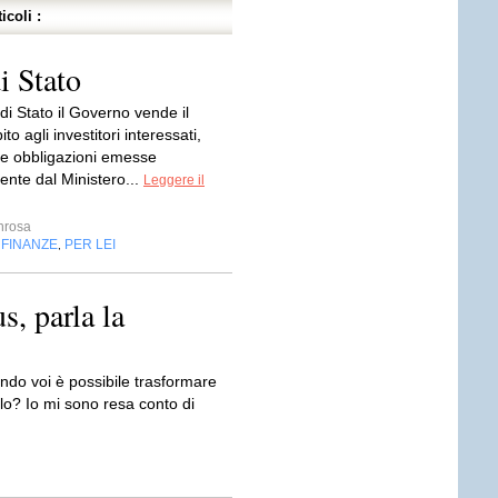
icoli :
i Stato
i di Stato il Governo vende il
to agli investitori interessati,
lle obbligazioni emesse
ente dal Ministero...
Leggere il
nrosa
FINANZE
PER LEI
,
,
s, parla la
ondo voi è possibile trasformare
lo? Io mi sono resa conto di