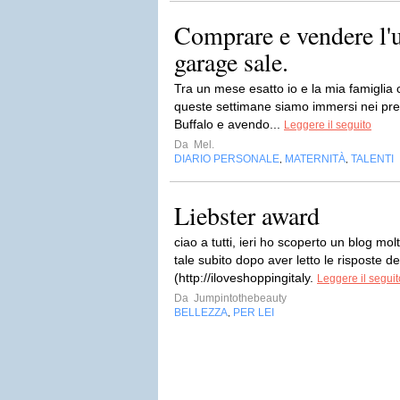
Comprare e vendere l'u
garage sale.
Tra un mese esatto io e la mia famiglia c
queste settimane siamo immersi nei pre
Buffalo e avendo...
Leggere il seguito
Da
Mel.
DIARIO PERSONALE
MATERNITÀ
TALENTI
,
,
Liebster award
ciao a tutti, ieri ho scoperto un blog mo
tale subito dopo aver letto le risposte de
(http://iloveshoppingitaly.
Leggere il seguit
Da
Jumpintothebeauty
BELLEZZA
PER LEI
,