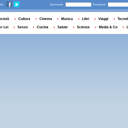
 su
Username
Password
ocietà
Cultura
Cinema
Musica
Libri
Viaggi
Tecnol
er Lei
Sesso
Cucina
Salute
Scienze
Media & Co