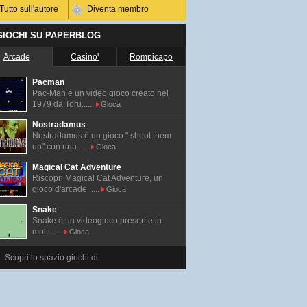
Tutto sull'autore
Diventa membro
 GIOCHI SU PAPERBLOG
Arcade
Casino'
Rompicapo
Pacman
Pac-Man é un video gioco creato nel
1979 da Toru......
Gioca
Nostradamus
Nostradamus è un gioco " shoot them
up" con una......
Gioca
Magical Cat Adventure
Riscopri Magical Cat Adventure, un
gioco d'arcade......
Gioca
Snake
Snake è un videogioco presente in
molti......
Gioca
Scopri lo spazio giochi di