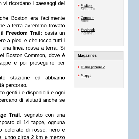
on vi ricordano i paesaggi del
Visitors
Serie TV
Common
 che Boston era facilmente
Attori
 che a terra avremmo trovato
Facebook
 il
Freedom Trail
: ossia un
Internet
re a piedi e che tocca tutti i
on una linea rossa a terra. Si
el Boston Common, dove è
Magazines
mappe e poi proseguire per
Diario personale
Viaggi
ato stazione ed abbiamo
età percorso.
o gentili e disponibili e ogni
 cercano di aiutarti anche se
ge Trail
, segnato con una
mposto di 14 tappe, ognuna
go colorato di rosso, nero e
 è lungo circa 2 km e mezzo