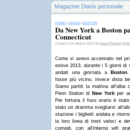
Magazine Diario personale
HOME
›
VIAGGI
›
BOSTON
Da New York a Boston pa
Connecticut
Creato il 04 ottobre 2013 da
Anna Pernice
@An
Come vi avevo accennato nel pr
estive 2013, durante i 5 giorni d
andati una giornata a
Boston
.
fosse più vicino, invece dista b
Siamo partiti la mattina all'alba 
Penn Station di
New York
per ar
Per fortuna il fuso orario è stat
stato un dramma svegliarsi all'al
stazione i biglietti andata e rito
la loro linea di treni veloci e 
comodi, con all'interno wifi gra