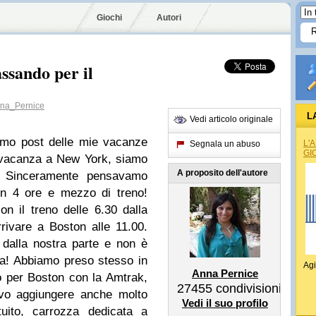
Giochi
Autori
ssando per il
na_Pernice
L
Vedi articolo originale
imo post delle mie vacanze
L'
Segnala un abuso
GI
i vacanza a New York, siamo
A proposito dell'autore
 Sinceramente pensavamo
en 4 ore e mezzo di treno!
con il treno delle 6.30 dalla
rivare a Boston alle 11.00.
o dalla nostra parte e non è
ba! Abbiamo preso stesso in
Agi
Anna Pernice
rno per Boston con la Amtrak,
27455
condivisioni
devo aggiungere anche molto
Vedi il suo profilo
tuito, carrozza dedicata a