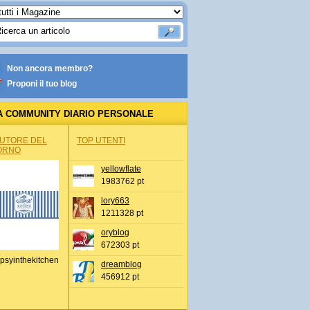
Non ancora membro?
Proponi il tuo blog
A COMMUNITY DIARIO PERSONALE
AUTORE DEL
TOP UTENTI
ORNO
yellowflate
1983762 pt
lory663
1211328 pt
oryblog
672303 pt
psyinthekitchen
dreamblog
456912 pt