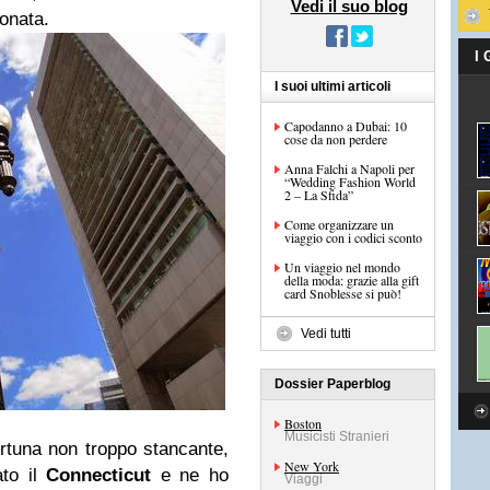
Vedi il suo blog
ionata.
I
I suoi ultimi articoli
Capodanno a Dubai: 10
cose da non perdere
Anna Falchi a Napoli per
“Wedding Fashion World
2 – La Sfida”
Come organizzare un
viaggio con i codici sconto
Un viaggio nel mondo
della moda: grazie alla gift
card Snoblesse si può!
Vedi tutti
Dossier Paperblog
Boston
Musicisti Stranieri
ortuna non troppo stancante,
New York
ato il
Connecticut
e ne ho
Viaggi