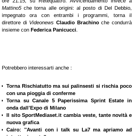
ore 21.15, su Retequattro. Avvicendamento invece a
Mattino5
che torna alle origini: al posto di Del Debbio,
impegnato ora con entrambi i programmi, torna il
direttore di
Videonews
Claudio Brachino
che condurrà
insieme con
Federica Panicucci
.
Potrebbero interessarti anche :
Torna Rischiatutto ma sui palinsesti si rischia poco
con una pioggia di conferme
Torna su Canale 5 Paperissima Sprint Estate in
onda dall’Expo di Milano
Il sito SportMediaset.it cambia veste, tante novità e
nuova grafica
Cairo: ''Avanti con i talk su La7 ma apriamo ad