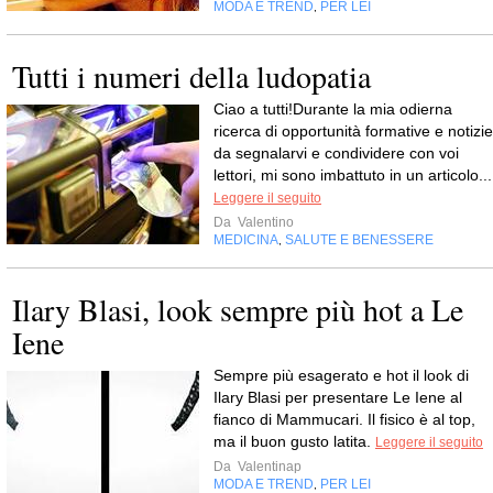
MODA E TREND
PER LEI
,
Tutti i numeri della ludopatia
Ciao a tutti!Durante la mia odierna
ricerca di opportunità formative e notizie
da segnalarvi e condividere con voi
lettori, mi sono imbattuto in un articolo...
Leggere il seguito
Da
Valentino
MEDICINA
SALUTE E BENESSERE
,
Ilary Blasi, look sempre più hot a Le
Iene
Sempre più esagerato e hot il look di
Ilary Blasi per presentare Le Iene al
fianco di Mammucari. Il fisico è al top,
ma il buon gusto latita.
Leggere il seguito
Da
Valentinap
MODA E TREND
PER LEI
,