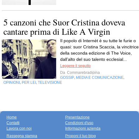
5 canzoni che Suor Cristina doveva
cantare prima di Like A Virgin
Il popolo di Internèt è su tutte le furie o
quasi: suor Cristina Scaccia, la vincitrice
della seconda edizione di The Voice,
dall’alto del suo talento ecclesial...
Leggere il seguito
Da
Commarebradipina
GOSSIP
MEDIA E COMUNICAZIONE
,
,
OPINIONI
PER LEI
TELEVISIONE
,
,
Home
Presentazione
Contatti
Condizioni d'uso
Lavora con noi
Informazioni azienda
Rassegna stampa
Proponi il tuo blog