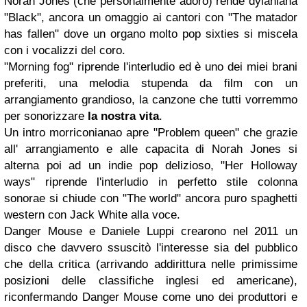
Norah Jones (che personalmente adoro) rende dylaniana
"Black", ancora un omaggio ai cantori con "The matador
has fallen" dove un organo molto pop sixties si miscela
con i vocalizzi del coro.
"Morning fog" riprende l'interludio ed è uno dei miei brani
preferiti, una melodia stupenda da film con un
arrangiamento grandioso, la canzone che tutti vorremmo
per sonorizzare
la nostra vita
.
Un intro morriconianao apre "Problem queen" che grazie
all' arrangiamento e alle capacita di Norah Jones si
alterna poi ad un indie pop delizioso, "Her Holloway
ways" riprende l'interludio in perfetto stile colonna
sonorae si chiude con "The world" ancora puro spaghetti
western con Jack White alla voce.
Danger Mouse e Daniele Luppi crearono nel 2011 un
disco che davvero ssuscitò l'interesse sia del pubblico
che della critica (arrivando addirittura nelle primissime
posizioni delle classifiche inglesi ed americane),
riconfermando Danger Mouse come uno dei produttori e