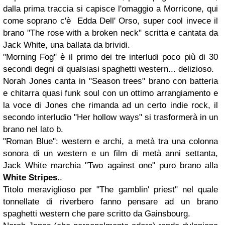
dalla prima traccia si capisce l'omaggio a Morricone, qui
come soprano c'è Edda Dell' Orso, super cool invece il
brano "The rose with a broken neck" scritta e cantata da
Jack White, una ballata da brividi.
"Morning Fog" è il primo dei tre interludi poco più di 30
secondi degni di qualsiasi spaghetti western... delizioso.
Norah Jones canta in "Season trees" brano con batteria
e chitarra quasi funk soul con un ottimo arrangiamento e
la voce di Jones che rimanda ad un certo indie rock, il
secondo interludio "Her hollow ways" si trasformerà in un
brano nel lato b.
"Roman Blue": western e archi, a metà tra una colonna
sonora di un western e un film di metà anni settanta,
Jack White marchia "Two against one" puro brano alla
White Stripes
..
Titolo meraviglioso per "The gamblin' priest" nel quale
tonnellate di riverbero fanno pensare ad un brano
spaghetti western che pare scritto da Gainsbourg.