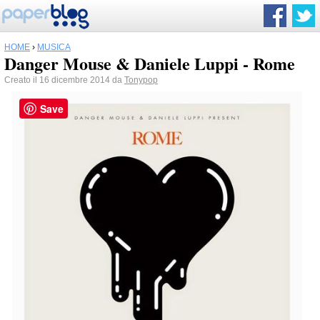
HOME
›
MUSICA
Danger Mouse & Daniele Luppi - Rome
Creato il 16 dicembre 2014 da
Tonypop
Save