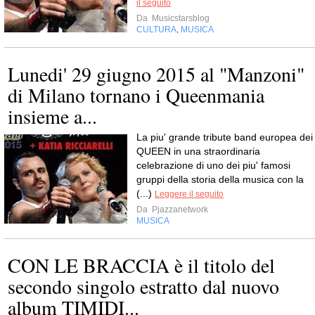
il seguito
Da
Musicstarsblog
CULTURA
MUSICA
,
Lunedi' 29 giugno 2015 al "Manzoni"
di Milano tornano i Queenmania
insieme a...
La piu' grande tribute band europea dei
QUEEN in una straordinaria
celebrazione di uno dei piu' famosi
gruppi della storia della musica con la
(...)
Leggere il seguito
Da
Pjazzanetwork
MUSICA
CON LE BRACCIA è il titolo del
secondo singolo estratto dal nuovo
album TIMIDI...