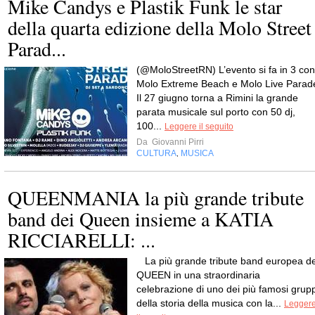
Mike Candys e Plastik Funk le star
della quarta edizione della Molo Street
Parad...
(@MoloStreetRN) L’evento si fa in 3 con
Molo Extreme Beach e Molo Live Parad
Il 27 giugno torna a Rimini la grande
parata musicale sul porto con 50 dj,
100...
Leggere il seguito
Da
Giovanni Pirri
CULTURA
MUSICA
,
QUEENMANIA la più grande tribute
band dei Queen insieme a KATIA
RICCIARELLI: ...
La più grande tribute band europea de
QUEEN in una straordinaria
celebrazione di uno dei più famosi grupp
della storia della musica con la...
Legger