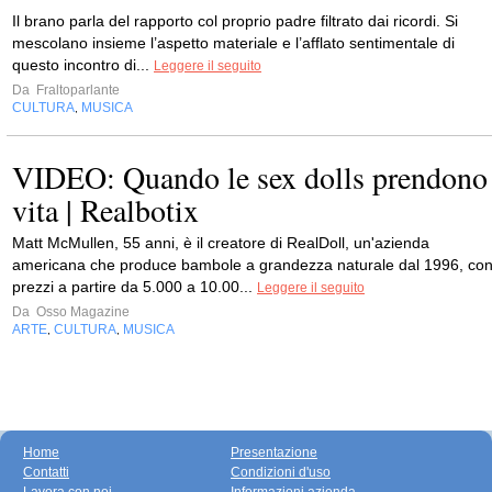
Il brano parla del rapporto col proprio padre filtrato dai ricordi. Si
mescolano insieme l’aspetto materiale e l’afflato sentimentale di
questo incontro di...
Leggere il seguito
Da
Fraltoparlante
CULTURA
MUSICA
,
VIDEO: Quando le sex dolls prendono
vita | Realbotix
Matt McMullen, 55 anni, è il creatore di RealDoll, un'azienda
americana che produce bambole a grandezza naturale dal 1996, co
prezzi a partire da 5.000 a 10.00...
Leggere il seguito
Da
Osso Magazine
ARTE
CULTURA
MUSICA
,
,
Home
Presentazione
Contatti
Condizioni d'uso
Lavora con noi
Informazioni azienda