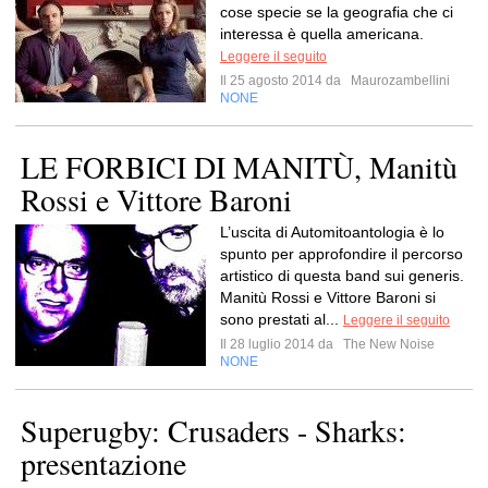
cose specie se la geografia che ci
interessa è quella americana.
Leggere il seguito
Il 25 agosto 2014 da
Maurozambellini
NONE
LE FORBICI DI MANITÙ, Manitù
Rossi e Vittore Baroni
L’uscita di Automitoantologia è lo
spunto per approfondire il percorso
artistico di questa band sui generis.
Manitù Rossi e Vittore Baroni si
sono prestati al...
Leggere il seguito
Il 28 luglio 2014 da
The New Noise
NONE
Superugby: Crusaders - Sharks:
presentazione