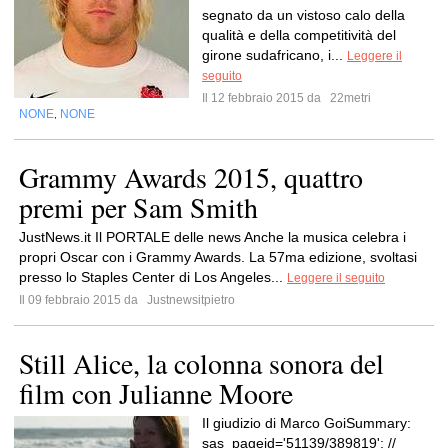
segnato da un vistoso calo della
qualità e della competitività del
girone sudafricano, i...
Leggere il
seguito
Il 12 febbraio 2015 da
22metri
NONE
NONE
,
Grammy Awards 2015, quattro
premi per Sam Smith
JustNews.it Il PORTALE delle news Anche la musica celebra i
propri Oscar con i Grammy Awards. La 57ma edizione, svoltasi
presso lo Staples Center di Los Angeles...
Leggere il seguito
Il 09 febbraio 2015 da
Justnewsitpietro
Still Alice, la colonna sonora del
film con Julianne Moore
Il giudizio di Marco GoiSummary:
sas_pageid='51139/389819'; //