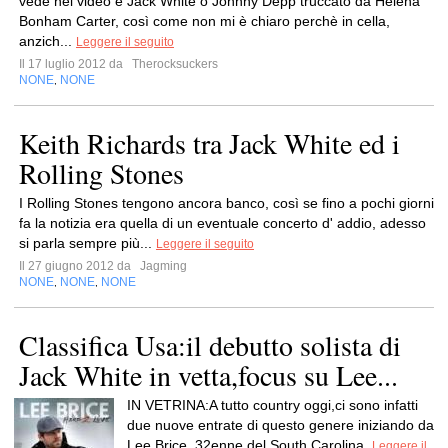
vede nel video è Jack White o Johnny Depp truccato da Helena
Bonham Carter, così come non mi è chiaro perchè in cella,
anzich...
Leggere il seguito
Il 17 luglio 2012 da
Therocksuckers
NONE
NONE
,
Keith Richards tra Jack White ed i
Rolling Stones
I Rolling Stones tengono ancora banco, così se fino a pochi giorni
fa la notizia era quella di un eventuale concerto d' addio, adesso
si parla sempre più...
Leggere il seguito
Il 27 giugno 2012 da
Jagming
NONE
NONE
NONE
,
,
Classifica Usa:il debutto solista di
Jack White in vetta,focus su Lee...
IN VETRINA:A tutto country oggi,ci sono infatti
due nuove entrate di questo genere iniziando da
Lee Brice, 32enne del South Carolina.
Leggere il