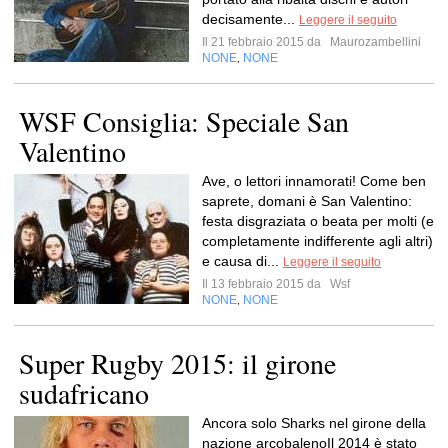
decisamente...
Leggere il seguito
Il 21 febbraio 2015 da
Maurozambellini
NONE
NONE
,
WSF Consiglia: Speciale San
Valentino
Ave, o lettori innamorati! Come ben
saprete, domani è San Valentino:
festa disgraziata o beata per molti (e
completamente indifferente agli altri)
e causa di...
Leggere il seguito
Il 13 febbraio 2015 da
Wsf
NONE
NONE
,
Super Rugby 2015: il girone
sudafricano
Ancora solo Sharks nel girone della
nazione arcobalenoIl 2014 è stato