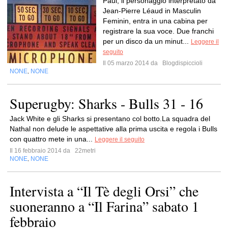
Paul, il personaggio interpretato da
Jean-Pierre Léaud in Masculin
Feminin, entra in una cabina per
registrare la sua voce. Due franchi
per un disco da un minut...
Leggere il
seguito
Il 05 marzo 2014 da
Blogdispiccioli
NONE
NONE
,
Superugby: Sharks - Bulls 31 - 16
Jack White e gli Sharks si presentano col botto.La squadra del
Nathal non delude le aspettative alla prima uscita e regola i Bulls
con quattro mete in una...
Leggere il seguito
Il 16 febbraio 2014 da
22metri
NONE
NONE
,
Intervista a “Il Tè degli Orsi” che
suoneranno a “Il Farina” sabato 1
febbraio