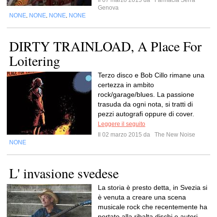
Il 07 marzo 2015 da
Farmacia Serra
Genova
NONE
NONE
NONE
NONE
,
,
,
DIRTY TRAINLOAD, A Place For
Loitering
Terzo disco e Bob Cillo rimane una
certezza in ambito
rock/garage/blues. La passione
trasuda da ogni nota, si tratti di
pezzi autografi oppure di cover.
Leggere il seguito
Il 02 marzo 2015 da
The New Noise
NONE
L' invasione svedese
La storia è presto detta, in Svezia si
è venuta a creare una scena
musicale rock che recentemente ha
portato alla ribalta dischi e autori