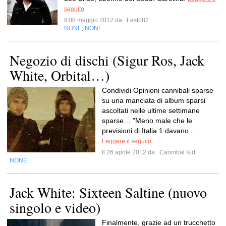
seguito
Il 08 maggio 2012 da
Lesto82
NONE
NONE
,
Negozio di dischi (Sigur Ros, Jack
White, Orbital…)
Condividi Opinioni cannibali sparse
su una manciata di album sparsi
ascoltati nelle ultime settimane
sparse… "Meno male che le
previsioni di Italia 1 davano...
Leggere il seguito
Il 26 aprile 2012 da
Cannibal Kid
NONE
Jack White: Sixteen Saltine (nuovo
singolo e video)
Finalmente, grazie ad un trucchetto