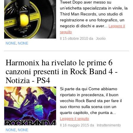
Tweet Dopo aver messo su
un’etichetta specializzata in vinile, la
Third Man Records, uno studio di
registrazione e uno fotografico, un
negozio di dischi e aver...
Leggere il
seguito
Il 15 ottobre 2010 da
Joolio
NONE
NONE
,
Harmonix ha rivelato le prime 6
canzoni presenti in Rock Band 4 -
Notizia - PS4
Si parte da qui Come abbiamo
riportato in precedenza, il buon
vecchio Rock Band sta per fare il
suo ritorno sulla scena con un
quarto capitolo, che punta a...
Leggere il seguito
Il 16 maggio 2015 da
Intrattenimento
NONE
NONE
,