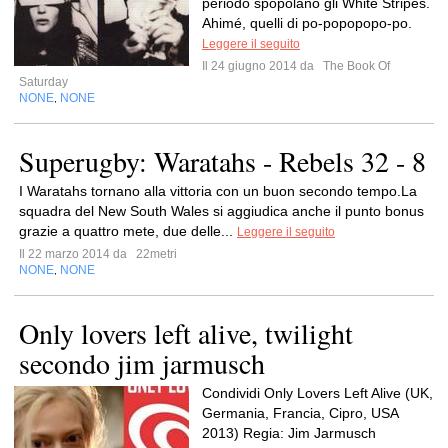
periodo spopolano gli White Stripes.
Ahimé, quelli di po-popopopo-po.
Leggere il seguito
Il 24 giugno 2014 da
The Book Of
Saturday
NONE
NONE
,
Superugby: Waratahs - Rebels 32 - 8
I Waratahs tornano alla vittoria con un buon secondo tempo.La
squadra del New South Wales si aggiudica anche il punto bonus
grazie a quattro mete, due delle...
Leggere il seguito
Il 22 marzo 2014 da
22metri
NONE
NONE
,
Only lovers left alive, twilight
secondo jim jarmusch
Condividi Only Lovers Left Alive (UK,
Germania, Francia, Cipro, USA
2013) Regia: Jim Jarmusch