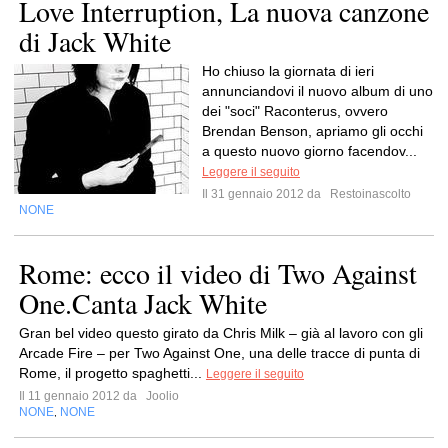
Love Interruption, La nuova canzone
di Jack White
Ho chiuso la giornata di ieri
annunciandovi il nuovo album di uno
dei "soci" Raconterus, ovvero
Brendan Benson, apriamo gli occhi
a questo nuovo giorno facendov...
Leggere il seguito
Il 31 gennaio 2012 da
Restoinascolto
NONE
Rome: ecco il video di Two Against
One.Canta Jack White
Gran bel video questo girato da Chris Milk – già al lavoro con gli
Arcade Fire – per Two Against One, una delle tracce di punta di
Rome, il progetto spaghetti...
Leggere il seguito
Il 11 gennaio 2012 da
Joolio
NONE
NONE
,