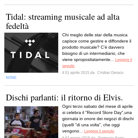
Tidal: streaming musicale ad alta
fedeltà
Chi meglio delle star della musica
capisce come gestire e diffondere il
prodotto musicale? C’è davvero
bisogno di un intermediario, che
viene spropositatamente...
Leggere il
seguito
Il 01 aprile 2015 da
Cristian Deraco
NONE
Dischi parlanti: il ritorno di Elvis.
Ogni terzo sabato del mese di aprile
si celebra il "Record Store Day",una
giornata in onore dei negozi di dischi
(quelli "di una volta", che oggi
vengono...
Leggere il seguito