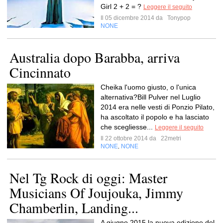
Girl 2 + 2 = ?
Leggere il seguito
Il 05 dicembre 2014 da
Tonypop
NONE
Australia dopo Barabba, arriva
Cincinnato
Cheika l'uomo giusto, o l'unica
alternativa?Bill Pulver nel Luglio
2014 era nelle vesti di Ponzio Pilato,
ha ascoltato il popolo e ha lasciato
che scegliesse...
Leggere il seguito
Il 22 ottobre 2014 da
22metri
NONE
NONE
,
Nel Tg Rock di oggi: Master
Musicians Of Joujouka, Jimmy
Chamberlin, Landing...
A giugno 2015 la nuova edizione del