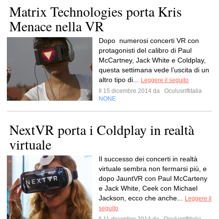
Matrix Technologies porta Kris
Menace nella VR
Dopo numerosi concerti VR con
protagonisti del calibro di Paul
McCartney, Jack White e Coldplay,
questa settimana vede l’uscita di un
altro tipo di...
Leggere il seguito
Il 15 dicembre 2014 da
Oculusriftitalia
NONE
NextVR porta i Coldplay in realtà
virtuale
Il successo dei concerti in realtà
virtuale sembra non fermarsi più, e
dopo JauntVR con Paul McCarteny
e Jack White, Ceek con Michael
Jackson, ecco che anche...
Leggere il
seguito