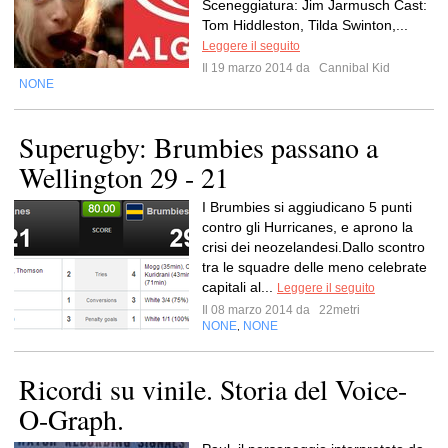
Sceneggiatura: Jim Jarmusch Cast:
Tom Hiddleston, Tilda Swinton,...
Leggere il seguito
Il 19 marzo 2014 da
Cannibal Kid
NONE
Superugby: Brumbies passano a
Wellington 29 - 21
I Brumbies si aggiudicano 5 punti
contro gli Hurricanes, e aprono la
crisi dei neozelandesi.Dallo scontro
tra le squadre delle meno celebrate
capitali al...
Leggere il seguito
Il 08 marzo 2014 da
22metri
NONE
NONE
,
Ricordi su vinile. Storia del Voice-
O-Graph.