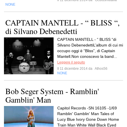
Il 11 dicembre 2014 da
Oculusriftitalia
NONE
CAPTAIN MANTELL - “ BLISS “,
di Silvano Debenedetti
CAPTAIN MANTELL - “ BLISS “di
Silvano DebenedettiL’album di cui mi
occupo oggi è “Bliss”, di Captain
Mantell.Non conoscevo la band...
Leggere il seguito
Il 11 dicembre 2014 da
Athos56
NONE
Bob Seger System - Ramblin'
Gamblin' Man
Capitol Records -SN 16105 -1/69
Ramblin' Gamblin' Man Tales of
Lucy Blue Ivory Gone Down Home
Train Man White Wall Black Eyed