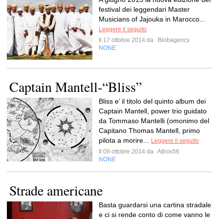
festival dei leggendari Master
Musicians of Jajouka in Marocco...
Leggere il seguito
Il 17 ottobre 2014 da
Blobagency
NONE
Captain Mantell-“Bliss”
Bliss e’ il titolo del quinto album dei
Captain Mantell, power trio guidato
da Tommaso Mantelli (omonimo del
Capitano Thomas Mantell, primo
pilota a morire...
Leggere il seguito
Il 09 ottobre 2014 da
Athos56
NONE
Strade americane
Basta guardarsi una cartina stradale
e ci si rende conto di come vanno le