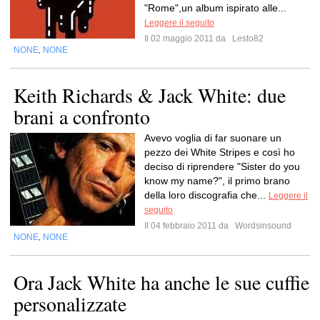
"Rome",un album ispirato alle...
Leggere il seguito
Il 02 maggio 2011 da
Lesto82
NONE
NONE
,
Keith Richards & Jack White: due
brani a confronto
Avevo voglia di far suonare un
pezzo dei White Stripes e così ho
deciso di riprendere "Sister do you
know my name?", il primo brano
della loro discografia che...
Leggere il
seguito
Il 04 febbraio 2011 da
Wordsinsound
NONE
NONE
,
Ora Jack White ha anche le sue cuffie
personalizzate