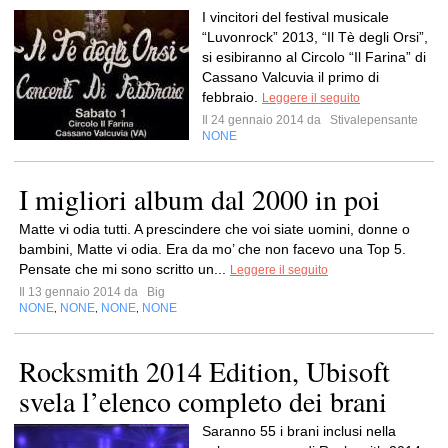
I vincitori del festival musicale
“Luvonrock” 2013, “Il Tè degli Orsi”,
si esibiranno al Circolo “Il Farina” di
Cassano Valcuvia il primo di
febbraio.
Leggere il seguito
Il 24 gennaio 2014 da
Stivalepensante
NONE
I migliori album dal 2000 in poi
Matte vi odia tutti. A prescindere che voi siate uomini, donne o
bambini, Matte vi odia. Era da mo’ che non facevo una Top 5.
Pensate che mi sono scritto un...
Leggere il seguito
Il 13 gennaio 2014 da
Big
NONE
NONE
NONE
NONE
,
,
,
Rocksmith 2014 Edition, Ubisoft
svela l’elenco completo dei brani
Saranno 55 i brani inclusi nella