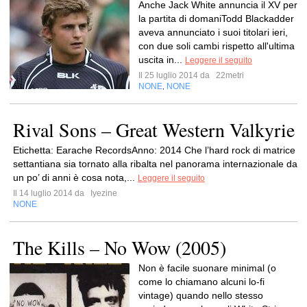
Anche Jack White annuncia il XV per
la partita di domaniTodd Blackadder
aveva annunciato i suoi titolari ieri,
con due soli cambi rispetto all'ultima
uscita in...
Leggere il seguito
Il 25 luglio 2014 da
22metri
NONE
NONE
,
Rival Sons – Great Western Valkyrie
Etichetta: Earache RecordsAnno: 2014 Che l’hard rock di matrice
settantiana sia tornato alla ribalta nel panorama internazionale da
un po’ di anni è cosa nota,...
Leggere il seguito
Il 14 luglio 2014 da
Iyezine
NONE
The Kills – No Wow (2005)
Non è facile suonare minimal (o
come lo chiamano alcuni lo-fi
vintage) quando nello stesso