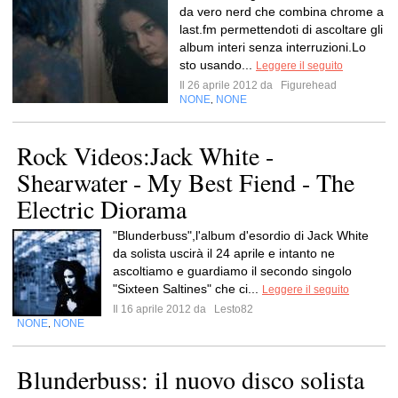
da vero nerd che combina chrome a
last.fm permettendoti di ascoltare gli
album interi senza interruzioni.Lo
sto usando...
Leggere il seguito
Il 26 aprile 2012 da
Figurehead
NONE
NONE
,
Rock Videos:Jack White -
Shearwater - My Best Fiend - The
Electric Diorama
"Blunderbuss",l'album d'esordio di Jack White
da solista uscirà il 24 aprile e intanto ne
ascoltiamo e guardiamo il secondo singolo
"Sixteen Saltines" che ci...
Leggere il seguito
Il 16 aprile 2012 da
Lesto82
NONE
NONE
,
Blunderbuss: il nuovo disco solista