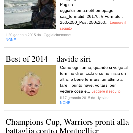
Pagina :
oggialcinema.net/homepage
sas_formatid=26176; // Formato :
250X250_Post 250x250...
Leggere il
seguito
Il 20 gennaio 2015 da
Oggialcinemanet
NONE
Best of 2014 – davide siri
Come ogni anno, quando si volge al
termine di un ciclo e se ne inizia un
altro, è bene fermarsi un attimo a
fare il punto nave, voltarsi per
vedere cosa è...
Leggere il seguito
Il 17 gennaio 2015 da
Iyezine
NONE
Champions Cup, Warriors pronti alla
battaglia contro Montpellier