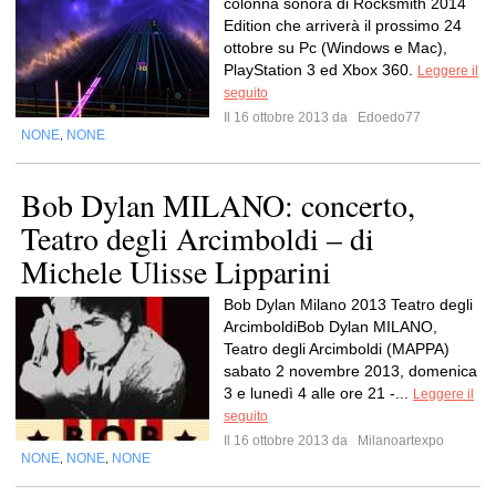
colonna sonora di Rocksmith 2014
Edition che arriverà il prossimo 24
ottobre su Pc (Windows e Mac),
PlayStation 3 ed Xbox 360.
Leggere il
seguito
Il 16 ottobre 2013 da
Edoedo77
NONE
NONE
,
Bob Dylan MILANO: concerto,
Teatro degli Arcimboldi – di
Michele Ulisse Lipparini
Bob Dylan Milano 2013 Teatro degli
ArcimboldiBob Dylan MILANO,
Teatro degli Arcimboldi (MAPPA)
sabato 2 novembre 2013, domenica
3 e lunedì 4 alle ore 21 -...
Leggere il
seguito
Il 16 ottobre 2013 da
Milanoartexpo
NONE
NONE
NONE
,
,