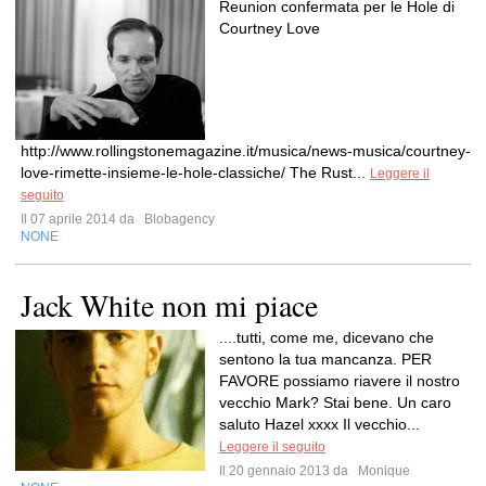
Reunion confermata per le Hole di
Courtney Love
http://www.rollingstonemagazine.it/musica/news-musica/courtney-
love-rimette-insieme-le-hole-classiche/ The Rust...
Leggere il
seguito
Il 07 aprile 2014 da
Blobagency
NONE
Jack White non mi piace
....tutti, come me, dicevano che
sentono la tua mancanza. PER
FAVORE possiamo riavere il nostro
vecchio Mark? Stai bene. Un caro
saluto Hazel xxxx Il vecchio...
Leggere il seguito
Il 20 gennaio 2013 da
Monique