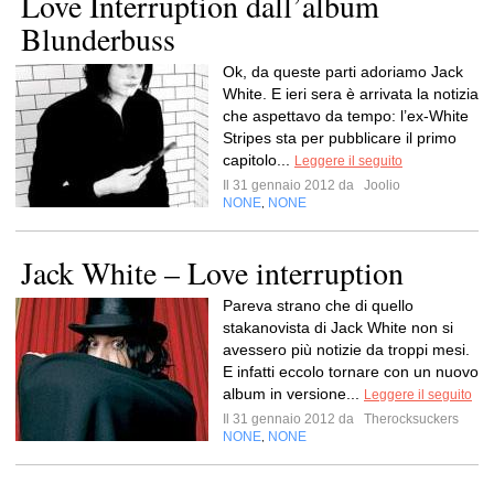
Love Interruption dall’album
Blunderbuss
Ok, da queste parti adoriamo Jack
White. E ieri sera è arrivata la notizia
che aspettavo da tempo: l’ex-White
Stripes sta per pubblicare il primo
capitolo...
Leggere il seguito
Il 31 gennaio 2012 da
Joolio
NONE
NONE
,
Jack White – Love interruption
Pareva strano che di quello
stakanovista di Jack White non si
avessero più notizie da troppi mesi.
E infatti eccolo tornare con un nuovo
album in versione...
Leggere il seguito
Il 31 gennaio 2012 da
Therocksuckers
NONE
NONE
,