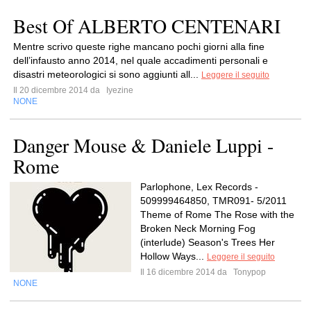
Best Of ALBERTO CENTENARI
Mentre scrivo queste righe mancano pochi giorni alla fine
dell’infausto anno 2014, nel quale accadimenti personali e
disastri meteorologici si sono aggiunti all...
Leggere il seguito
Il 20 dicembre 2014 da
Iyezine
NONE
Danger Mouse & Daniele Luppi -
Rome
Parlophone, Lex Records -
509999464850, TMR091- 5/2011
Theme of Rome The Rose with the
Broken Neck Morning Fog
(interlude) Season's Trees Her
Hollow Ways...
Leggere il seguito
Il 16 dicembre 2014 da
Tonypop
NONE