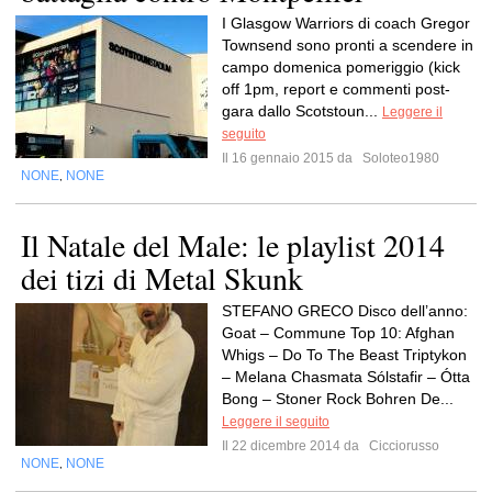
I Glasgow Warriors di coach Gregor
Townsend sono pronti a scendere in
campo domenica pomeriggio (kick
off 1pm, report e commenti post-
gara dallo Scotstoun...
Leggere il
seguito
Il 16 gennaio 2015 da
Soloteo1980
NONE
NONE
,
Il Natale del Male: le playlist 2014
dei tizi di Metal Skunk
STEFANO GRECO Disco dell’anno:
Goat – Commune Top 10: Afghan
Whigs – Do To The Beast Triptykon
– Melana Chasmata Sólstafir – Ótta
Bong – Stoner Rock Bohren De...
Leggere il seguito
Il 22 dicembre 2014 da
Cicciorusso
NONE
NONE
,