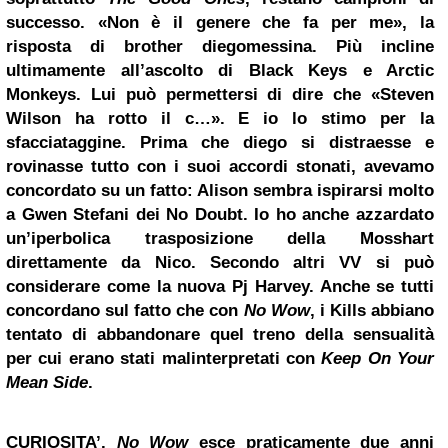
successo. «Non è il genere che fa per me», la
risposta di brother diegomessina. Più incline
ultimamente all’ascolto di
Black Keys
e
Arctic
Monkeys
. Lui può permettersi di dire che «Steven
Wilson ha rotto il c…». E io lo stimo per la
sfacciataggine. Prima che diego si distraesse e
rovinasse tutto con i suoi accordi stonati, avevamo
concordato su un fatto: Alison sembra ispirarsi molto
a
Gwen Stefani
dei
No Doubt
. Io ho anche azzardato
un’iperbolica trasposizione della Mosshart
direttamente da Nico. Secondo altri VV si può
considerare come la nuova
Pj Harvey
. Anche se tutti
concordano sul fatto che con
No Wow
, i Kills abbiano
tentato di abbandonare quel treno della sensualità
per cui erano stati malinterpretati con
Keep On Your
Mean Side
.
CURIOSITA’.
No Wow
esce praticamente due anni