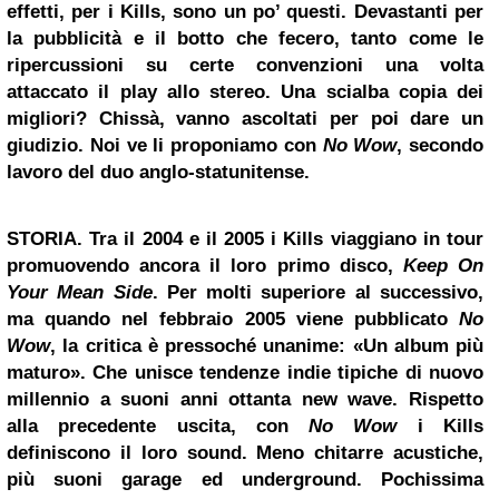
effetti, per i Kills, sono un po’ questi. Devastanti per
la pubblicità e il botto che fecero, tanto come le
ripercussioni su certe convenzioni una volta
attaccato il play allo stereo. Una scialba copia dei
migliori? Chissà, vanno ascoltati per poi dare un
giudizio. Noi ve li proponiamo con
No Wow
, secondo
lavoro del duo anglo-statunitense.
STORIA.
Tra il 2004 e il 2005 i Kills viaggiano in tour
promuovendo ancora il loro primo disco,
Keep On
Your Mean Side
. Per molti superiore al successivo,
ma quando nel febbraio 2005 viene pubblicato
No
Wow
, la critica è pressoché unanime: «Un album più
maturo». Che unisce tendenze indie tipiche di nuovo
millennio a suoni anni ottanta new wave. Rispetto
alla precedente uscita, con
No Wow
i Kills
definiscono il loro sound. Meno chitarre acustiche,
più suoni garage ed underground. Pochissima