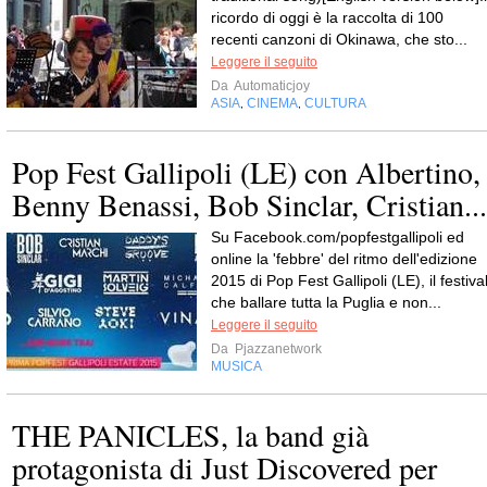
ricordo di oggi è la raccolta di 100
recenti canzoni di Okinawa, che sto...
Leggere il seguito
Da
Automaticjoy
ASIA
CINEMA
CULTURA
,
,
Pop Fest Gallipoli (LE) con Albertino,
Benny Benassi, Bob Sinclar, Cristian...
Su Facebook.com/popfestgallipoli ed
online la 'febbre' del ritmo dell'edizione
2015 di Pop Fest Gallipoli (LE), il festiva
che ballare tutta la Puglia e non...
Leggere il seguito
Da
Pjazzanetwork
MUSICA
THE PANICLES, la band già
protagonista di Just Discovered per