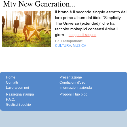
Mtv New Generation...
Il brano è il secondo singolo estratto dal
loro primo album dal titolo “Simplicity:
The Universe (extended)” che ha
raccolto molteplici consensi Arriva il
giorn...
Leggere il seguito
Da
Fraltoparlante
CULTURA
MUSICA
,
Home
Presentazione
Contatti
Condizioni d'uso
Lavora con noi
Informazioni azienda
Rassegna stampa
Proponi il tuo blog
F.A.Q.
Gestisci i cookie