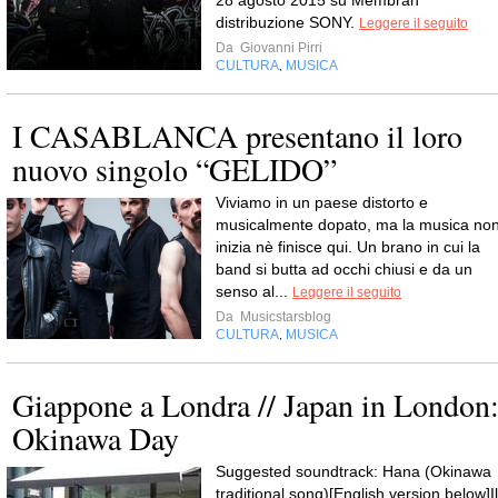
28 agosto 2015 su Membran
distribuzione SONY.
Leggere il seguito
Da
Giovanni Pirri
CULTURA
MUSICA
,
I CASABLANCA presentano il loro
nuovo singolo “GELIDO”
Viviamo in un paese distorto e
musicalmente dopato, ma la musica no
inizia nè finisce qui. Un brano in cui la
band si butta ad occhi chiusi e da un
senso al...
Leggere il seguito
Da
Musicstarsblog
CULTURA
MUSICA
,
Giappone a Londra // Japan in London
Okinawa Day
Suggested soundtrack: Hana (Okinawa
traditional song)[English version below]Il