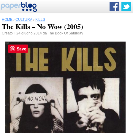
HOME
›
CULTURA
›
KILLS
The Kills – No Wow (2005)
Creato il 24 giugno 2014 da
The Book Of Saturday
Save