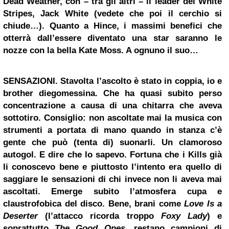
Dead Weather, con – tra gli altri – il leader dei White
Stripes,
Jack White
(vedete che poi il cerchio si
chiude…). Quanto a Hince, i massimi benefici che
otterrà dall’essere diventato una star saranno le
nozze con la bella
Kate Moss
. A ognuno il suo…
SENSAZIONI.
Stavolta l’ascolto è stato in coppia, io e
brother diegomessina. Che ha quasi subito perso
concentrazione a causa di una chitarra che aveva
sottotiro. Consiglio: non ascoltate mai la musica con
strumenti a portata di mano quando in stanza c’è
gente che può (tenta di) suonarli. Un clamoroso
autogol. E dire che lo sapevo. Fortuna che i Kills già
li conoscevo bene e piuttosto l’intento era quello di
saggiare le sensazioni di chi invece non li aveva mai
ascoltati. Emerge subito l’atmosfera cupa e
claustrofobica del disco. Bene, brani come
Love Is a
Deserter
(l’attacco ricorda troppo
Foxy Lady
) e
soprattutto
The Good Ones
, restano campioni di