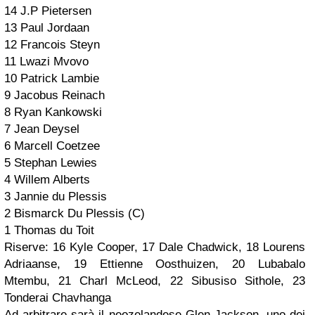
14 J.P Pietersen
13 Paul Jordaan
12 Francois Steyn
11 Lwazi Mvovo
10 Patrick Lambie
9 Jacobus Reinach
8 Ryan Kankowski
7 Jean Deysel
6 Marcell Coetzee
5 Stephan Lewies
4 Willem Alberts
3 Jannie du Plessis
2 Bismarck Du Plessis (C)
1 Thomas du Toit
Riserve: 16 Kyle Cooper, 17 Dale Chadwick, 18 Lourens
Adriaanse, 19 Ettienne Oosthuizen, 20 Lubabalo
Mtembu, 21 Charl McLeod, 22 Sibusiso Sithole, 23
Tonderai Chavhanga
Ad arbitrare sarà il neozelandese Glen Jackson, uno dei