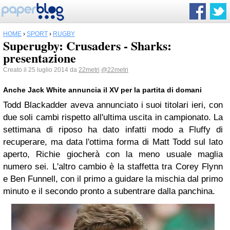
HOME
›
SPORT
›
RUGBY
Superugby: Crusaders - Sharks:
presentazione
Creato il 25 luglio 2014 da
22metri
@22metri
Anche
Jack White
annuncia il XV per la partita di domani
Todd Blackadder aveva annunciato i suoi titolari ieri, con
due soli cambi rispetto all'ultima uscita in campionato. La
settimana di riposo ha dato infatti modo a Fluffy di
recuperare, ma data l'ottima forma di Matt Todd sul lato
aperto, Richie giocherà con la meno usuale maglia
numero sei. L'altro cambio è la staffetta tra Corey Flynn
e Ben Funnell, con il primo a guidare la mischia dal primo
minuto e il secondo pronto a subentrare dalla panchina.