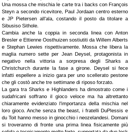
Una mossa che mischia le carte tra i backs con François
Steyn a secondo ricevitore, Paul Jordaan centro esterno
e JP Pietersen all'ala, costando il posto da titolare a
Sibusiso Sithole.
Cambia anche la coppia in seconda linea con Anton
Bresler e Ettienne Oosthuizen sostiutiti da Willem Alberts
e Stephan Lewies rispettivamente. Mossa che libera la
maglia numero sette per Jean Deysel, protagonista in
negativo nella vittoria a sorpresa degli Sharks a
Christchurch durante la fase a girone. Deysel si fece
infatti espellere a inizio gara per uno scellerato pestone
che gli costò anche tre settimane di riposo forzato.
La gara tra Sharks e Highlanders ha dimostrato come i
sudafricani soffrano il gioco veloce ma ha altrettanto
chiaramente evidenziato l'importanza della mischia nel
loro gioco. Anche senza the beast, i fratelli DuPlessis e
du Toit hanno messo in ginocchio i neozelandesi. Domani
si troveranno di fronte una prima linea fisicamente più
solida e tecnicamente molto forte, supportata da due lock