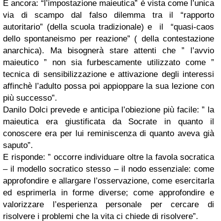
E ancora: “l’impostazione maieutica” è vista come l’unica
via di scampo dal falso dilemma tra il “rapporto
autoritario” (della scuola tradizionale) e il “quasi-caos
dello spontaneismo per reazione” ( della contestazione
anarchica). Ma bisognerà stare attenti che ” l’avvio
maieutico ” non sia furbescamente utilizzato come ”
tecnica di sensibilizzazione e attivazione degli interessi
affinchè l’adulto possa poi appioppare la sua lezione con
più successo”.
Danilo Dolci prevede e anticipa l’obiezione più facile: ” la
maieutica era giustificata da Socrate in quanto il
conoscere era per lui reminiscenza di quanto aveva già
saputo”.
E risponde: ” occorre individuare oltre la favola socratica
– il modello socratico stesso – il nodo essenziale: come
approfondire e allargare l’osservazione, come esercitarla
ed esprimerla in forme diverse; come approfondire e
valorizzare l’esperienza personale per cercare di
risolvere i problemi che la vita ci chiede di risolvere”.