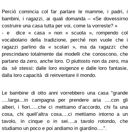
Perciò comincia col far parlare le mamme, i padri, i
bambini, i ragazzi, ai quali domanda – «Se dovessirno
costruire una casa tutta per voi, come la vorreste? »
- e dice « casa » non « scuola », rompendo col
vocabolario della tradizione, perché non vuole che i
ragazzi parlino da « scolari », ma da ragazzi: che
prescindano totalmente dai modelli che conoscono, che
partano da zero, anche loro. O piuttosto non da zero, ma
da sè stessi: dalle loro esigenze e dalle loro fantasie,
dalla loro capacità di reinventare il mondo.
Le bambine di otto anni vorrebbero una casa “grande
….larga…in campagna per prendere aria ….con gli
alberi, i fiori…..che ci mettiamo d’accordo, chi fa una
cosa, chi quell’altra cosa….ci mettiamo intorno a un
tavolo, in cinque o in sei….a tavolo rotondo, che
studiamo un poco e poi andiamo in giardino….”.