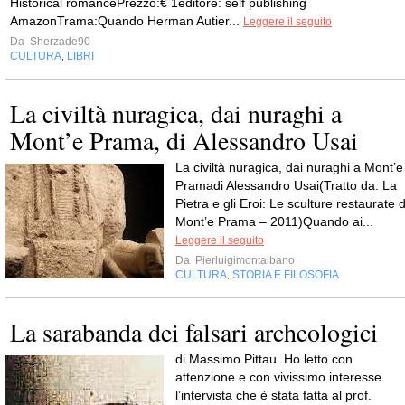
Historical romancePrezzo:€ 1editore: self publishing
AmazonTrama:Quando Herman Autier...
Leggere il seguito
Da
Sherzade90
CULTURA
LIBRI
,
La civiltà nuragica, dai nuraghi a
Mont’e Prama, di Alessandro Usai
La civiltà nuragica, dai nuraghi a Mont’e
Pramadi Alessandro Usai(Tratto da: La
Pietra e gli Eroi: Le sculture restaurate d
Mont’e Prama – 2011)Quando ai...
Leggere il seguito
Da
Pierluigimontalbano
CULTURA
STORIA E FILOSOFIA
,
La sarabanda dei falsari archeologici
di Massimo Pittau. Ho letto con
attenzione e con vivissimo interesse
l’intervista che è stata fatta al prof.