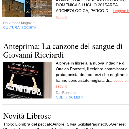
DOMENICA 5 LUGLIO 2015AREA
ARCHEOLOGICA, PARCO D...
Leggere il
seguito
Da
Amedit Magazine
CULTURA
SOCIETÀ
,
Anteprima: La canzone del sangue di
Giovanni Ricciardi
A breve in libreria la nuova indagine di
Ottavio Ponzetti, il celebre commissario
protagonista dei romanzi che negli anni
hanno conquistato migliaia di...
Leggere i
seguito
Da
Roryone
CULTURA
LIBRI
,
Novità Librose
Titolo: L'ombra del peccatoAutore: Silvia ScibiliaPagine:305Genere: