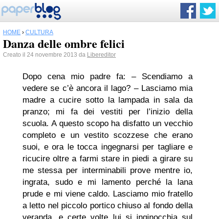
HOME
›
CULTURA
Danza delle ombre felici
Creato il 24 novembre 2013 da
Libereditor
Dopo cena mio padre fa: – Scendiamo a
vedere se c’è ancora il lago? – Lasciamo mia
madre a cucire sotto la lampada in sala da
pranzo; mi fa dei vestiti per l’inizio della
scuola. A questo scopo ha disfatto un vecchio
completo e un vestito scozzese che erano
suoi, e ora le tocca ingegnarsi per tagliare e
ricucire oltre a farmi stare in piedi a girare su
me stessa per interminabili prove mentre io,
ingrata, sudo e mi lamento perché la lana
prude e mi viene caldo. Lasciamo mio fratello
a letto nel piccolo portico chiuso al fondo della
veranda, e certe volte lui si inginocchia sul