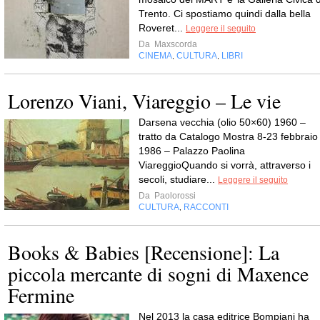
Trento. Ci spostiamo quindi dalla bella
Roveret...
Leggere il seguito
Da
Maxscorda
CINEMA
CULTURA
LIBRI
,
,
Lorenzo Viani, Viareggio – Le vie
Darsena vecchia (olio 50×60) 1960 –
tratto da Catalogo Mostra 8-23 febbraio
1986 – Palazzo Paolina
ViareggioQuando si vorrà, attraverso i
secoli, studiare...
Leggere il seguito
Da
Paolorossi
CULTURA
RACCONTI
,
Books & Babies [Recensione]: La
piccola mercante di sogni di Maxence
Fermine
Nel 2013 la casa editrice Bompiani ha