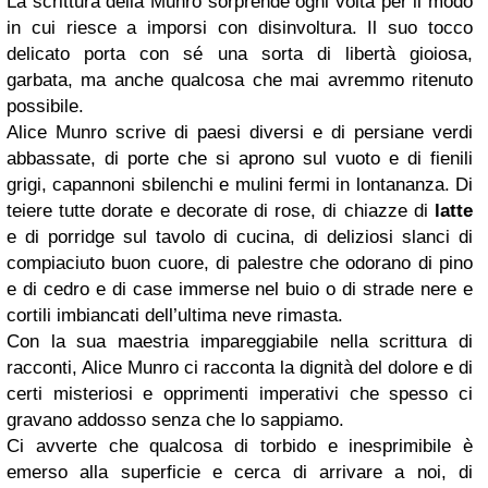
La scrittura della Munro sorprende ogni volta per il modo
in cui riesce a imporsi con disinvoltura. Il suo tocco
delicato porta con sé una sorta di libertà gioiosa,
garbata, ma anche qualcosa che mai avremmo ritenuto
possibile.
Alice Munro scrive di paesi diversi e di persiane verdi
abbassate, di porte che si aprono sul vuoto e di fienili
grigi, capannoni sbilenchi e mulini fermi in lontananza. Di
teiere tutte dorate e decorate di rose, di chiazze di
latte
e di porridge sul tavolo di cucina, di deliziosi slanci di
compiaciuto buon cuore, di palestre che odorano di pino
e di cedro e di case immerse nel buio o di strade nere e
cortili imbiancati dell’ultima neve rimasta.
Con la sua maestria impareggiabile nella scrittura di
racconti, Alice Munro ci racconta la dignità del dolore e di
certi misteriosi e opprimenti imperativi che spesso ci
gravano addosso senza che lo sappiamo.
Ci avverte che qualcosa di torbido e inesprimibile è
emerso alla superficie e cerca di arrivare a noi, di