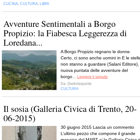
CUCINA
CULTURA
LIBRI
,
,
Avventure Sentimentali a Borgo
Propizio: la Fiabesca Leggerezza di
Loredana...
A Borgo Propizio regnano le donne.
Certo, ci sono anche uomini in E le stell
non stanno a guardare (Salani Editore),
nuova puntata delle avventure del
borgo...
Leggere il seguito
Da
Dietrolequinte
CULTURA
Il sosia (Galleria Civica di Trento, 20-
06-2015)
30 giugno 2015 Lascia un commento
L’ultimo pezzo che compone il grande
mosaico del MART e’ la Galleria Civica d