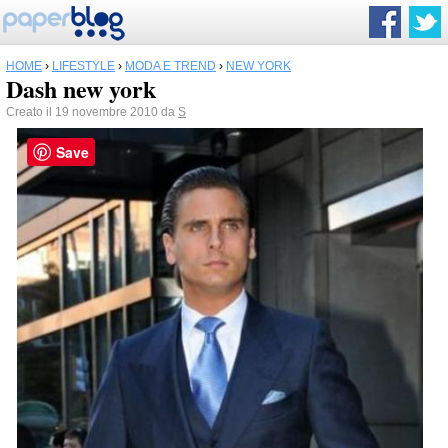
HOME
›
LIFESTYLE
›
MODA E TREND
›
NEW YORK
Dash new york
Creato il 19 novembre 2010 da
S
Save