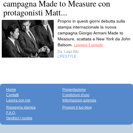
campagna Made to Measure con
protagonisti Matt...
Proprio in questi giorni debutta sulla
stampa internazionale la nuova
campagna Giorgio Armani Made to
Measure, scattata a New York da John
Balsom.
Leggere il seguito
Da
Lago Blu
LIFESTYLE
Home
Presentazione
Contatti
Condizioni d'uso
Lavora con noi
Informazioni azienda
Rassegna stampa
Proponi il tuo blog
F.A.Q.
Gestisci i cookie