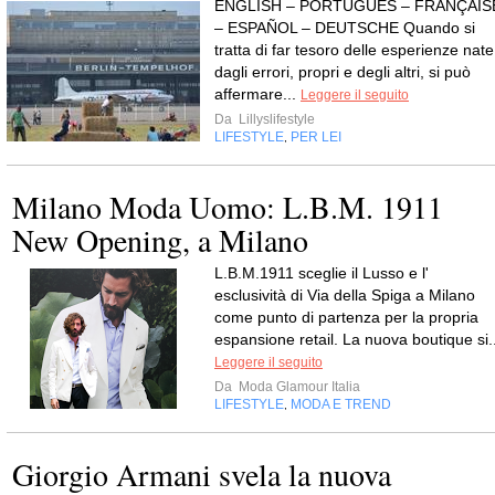
ENGLISH – PORTUGUÊS – FRANÇAIS
– ESPAÑOL – DEUTSCHE Quando si
tratta di far tesoro delle esperienze nate
dagli errori, propri e degli altri, si può
affermare...
Leggere il seguito
Da
Lillyslifestyle
LIFESTYLE
PER LEI
,
Milano Moda Uomo: L.B.M. 1911
New Opening, a Milano
L.B.M.1911 sceglie il Lusso e l'
esclusività di Via della Spiga a Milano
come punto di partenza per la propria
espansione retail. La nuova boutique si..
Leggere il seguito
Da
Moda Glamour Italia
LIFESTYLE
MODA E TREND
,
Giorgio Armani svela la nuova