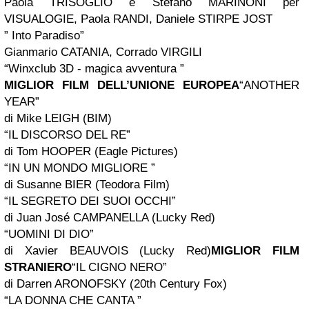
Paola TRISOGLIO e Stefano MARINONI per
VISUALOGIE, Paola RANDI, Daniele STIRPE JOST
” Into Paradiso”
Gianmario CATANIA, Corrado VIRGILI
“Winxclub 3D - magica avventura ”
MIGLIOR FILM DELL’UNIONE EUROPEA
“ANOTHER
YEAR”
di Mike LEIGH (BIM)
“IL DISCORSO DEL RE”
di Tom HOOPER (Eagle Pictures)
“IN UN MONDO MIGLIORE ”
di Susanne BIER (Teodora Film)
“IL SEGRETO DEI SUOI OCCHI”
di Juan José CAMPANELLA (Lucky Red)
“UOMINI DI DIO”
di Xavier BEAUVOIS (Lucky Red)
MIGLIOR FILM
STRANIERO
“IL CIGNO NERO”
di Darren ARONOFSKY (20th Century Fox)
“LA DONNA CHE CANTA ”