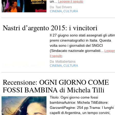
un...
Leggere il seguito
Da
Taxi Drivers
CINEMA
CULTURA
,
Nastri d’argento 2015: i vincitori
Il 27 giugno sono stati assegnati gli ultim
premi cinematografici in Italia. Questa
volta sono i giornalisti del SNGCI
(Sindacato nazionale giornalisti...
Legger
il seguito
Da
Mattiabertaina
CINEMA
CULTURA
,
Recensione: OGNI GIORNO COME
FOSSI BAMBINA di Michela Tilli
Titolo: Ogni giorno come fossi
bambinaAutrice: Michela TilliEditore:
GarzantiPagine: 254 pp.Trama: I lunghi
capelli di Argentina, un tempo corvini,