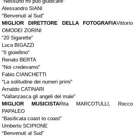
“Nessuno mi può giudicare”
Alessandro SIANI
“Benvenuti al Sud”
MIGLIOR DIRETTORE DELLA FOTOGRAFIA
Vittorio
OMODEI ZORINI
“20 Sigarette”
Luca BIGAZZI
“Il gioiellino”
Renato BERTA
“Noi credevamo”
Fabio CIANCHETTI
“La solitudine dei numeri primi”
Arnaldo CATINARI
“Vallanzasca gli angeli del male”
MIGLIOR MUSICISTA
Rita MARCOTULLI, Rocco
PAPALEO
“Basilicata coast to coast”
Umberto SCIPIONE
“Benvenuti al Sud”