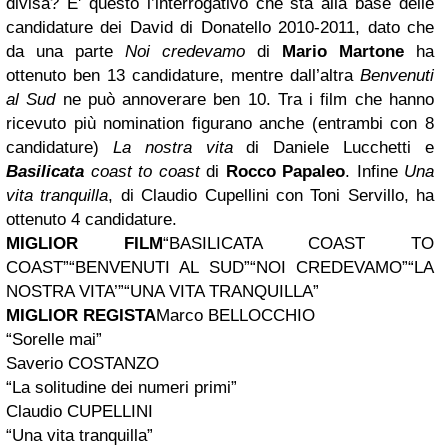
divisa? E' questo l’interrogativo che sta alla base delle
candidature dei David di Donatello 2010-2011, dato che
da una parte
Noi credevamo
di
Mario Martone
ha
ottenuto ben 13 candidature, mentre dall’altra
Benvenuti
al Sud
ne può annoverare ben 10. Tra i film che hanno
ricevuto più nomination figurano anche (entrambi con 8
candidature)
La nostra vita
di Daniele Lucchetti e
Basilicata
coast to coast
di
Rocco Papaleo
. Infine
Una
vita tranquilla
, di Claudio Cupellini con Toni Servillo, ha
ottenuto 4 candidature.
MIGLIOR FILM
“BASILICATA COAST TO
COAST”“BENVENUTI AL SUD”“NOI CREDEVAMO”“LA
NOSTRA VITA’”“UNA VITA TRANQUILLA”
MIGLIOR REGISTA
Marco BELLOCCHIO
“Sorelle mai”
Saverio COSTANZO
“La solitudine dei numeri primi”
Claudio CUPELLINI
“Una vita tranquilla”