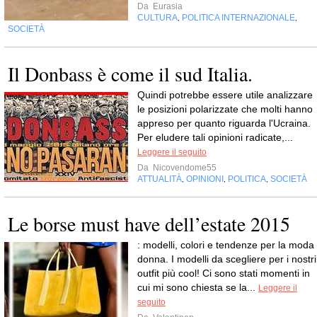
Da
Eurasia
CULTURA
POLITICA INTERNAZIONALE
,
,
SOCIETÀ
Il Donbass è come il sud Italia.
Quindi potrebbe essere utile analizzare
le posizioni polarizzate che molti hanno
appreso per quanto riguarda l'Ucraina.
Per eludere tali opinioni radicate,...
Leggere il seguito
Da
Nicovendome55
ATTUALITÀ
OPINIONI
POLITICA
SOCIETÀ
,
,
,
Le borse must have dell’estate 2015
: modelli, colori e tendenze per la moda
donna. I modelli da scegliere per i nostri
outfit più cool! Ci sono stati momenti in
cui mi sono chiesta se la...
Leggere il
seguito