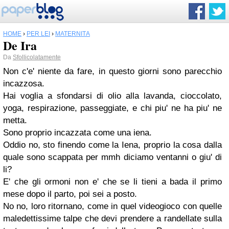
HOME
›
PER LEI
›
MATERNITÀ
De Ira
Da
Sfollicolatamente
Non c'e' niente da fare, in questo giorni sono parecchio
incazzosa.
Hai voglia a sfondarsi di olio alla lavanda, cioccolato,
yoga, respirazione, passeggiate, e chi piu' ne ha piu' ne
metta.
Sono proprio incazzata come una iena.
Oddio no, sto finendo come la Iena, proprio la cosa dalla
quale sono scappata per mmh diciamo ventanni o giu' di
li?
E' che gli ormoni non e' che se li tieni a bada il primo
mese dopo il parto, poi sei a posto.
No no, loro ritornano, come in quel videogioco con quelle
maledettissime talpe che devi prendere a randellate sulla