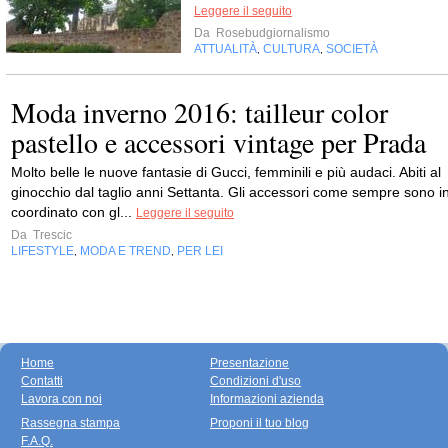
Leggere il seguito
Da
Rosebudgiornalismo
ATTUALITÀ
CULTURA
SOCIETÀ
,
,
Moda inverno 2016: tailleur color
pastello e accessori vintage per Prada
Molto belle le nuove fantasie di Gucci, femminili e più audaci. Abiti al
ginocchio dal taglio anni Settanta. Gli accessori come sempre sono i
coordinato con gl...
Leggere il seguito
Da
Trescic
LIFESTYLE
MODA E TREND
PER LEI
,
,
Home
Presentazione
Contatti
Condizioni d'uso
Lavora con noi
Informazioni azienda
Rassegna stampa
Proponi il tuo blog
F.A.Q.