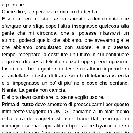
e persone.
Come dire, la speranza e' una brutta bestia.
E allora ben mi sta, se ho sperato ardentemente che
sfangare una sfiga dopo l'altra insegnasse qualcosa alla
gente che mi circonda, che si potesse rilassarsi un
attimo, goderci quello che abbiamo, che avevamo gia' e
che abbiamo conquistato con sudore, e allo stesso
tempo impegnarci a costruire un futuro in cui continuare
a godere di questa felicita' senza troppe preoccupazioni.
Insomma, che la gente smettesse un attimo di prendersi
a randellate in testa, di tirarsi secchi di letame a vicenda
e si impegnasse un po' di piu' nelle cose che contano.
Niente. La gente non cambia.
E allora devo cambiare io, se ne voglio uscire.
Prima
di tutto
devo smettere di preoccuparmi per questo
imminente viaggetto in UK. Si, andiamo a un matrimonio
nella terra dei cagnetti isterici e frangettati, e io gia' mi
immagino scenari apocalittici tipo cabine Ryanair che si
depressurizzano (successo recentemente), hostess in