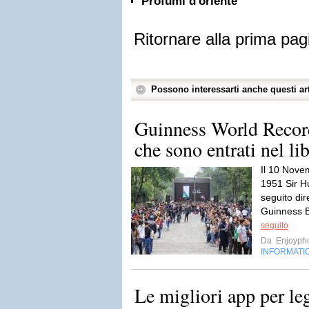
Profumi d'oriente
Ritornare alla prima pag
Possono interessarti anche questi art
Guinness World Recor
che sono entrati nel li
Il 10 Nove
1951 Sir H
seguito di
Guinness B
seguito
Da
Enjoyph
INFORMATI
Le migliori app per l