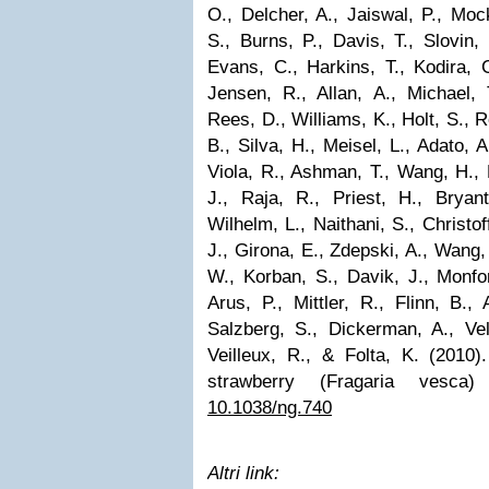
O., Delcher, A., Jaiswal, P., Mock
S., Burns, P., Davis, T., Slovin, 
Evans, C., Harkins, T., Kodira, 
Jensen, R., Allan, A., Michael, T
Rees, D., Williams, K., Holt, S., R
B., Silva, H., Meisel, L., Adato, A
Viola, R., Ashman, T., Wang, H.,
J., Raja, R., Priest, H., Bryan
Wilhelm, L., Naithani, S., Christof
J., Girona, E., Zdepski, A., Wang,
W., Korban, S., Davik, J., Monfo
Arus, P., Mittler, R., Flinn, B.,
Salzberg, S., Dickerman, A., Ve
Veilleux, R., & Folta, K. (201
strawberry (Fragaria vesc
10.1038/ng.740
Altri link: