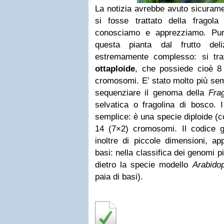
La notizia avrebbe avuto sicuram
si fosse trattato della fragola 
conosciamo e apprezziamo. Pur
questa pianta dal frutto de
estremamente complesso: si trat
ottaploide
, che possiede cioè 8
cromosomi. E’ stato molto più sem
sequenziare il genoma della
Fra
selvatica o fragolina di bosco.
semplice: è una specie diploide (
14 (7×2) cromosomi. Il codice g
inoltre di piccole dimensioni, ap
basi: nella classifica dei genomi p
dietro la specie modello
Arabidop
paia di basi).