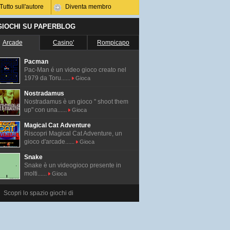
Tutto sull'autore
Diventa membro
 GIOCHI SU PAPERBLOG
Arcade
Casino'
Rompicapo
Pacman
Pac-Man é un video gioco creato nel
1979 da Toru......
Gioca
Nostradamus
Nostradamus è un gioco " shoot them
up" con una......
Gioca
Magical Cat Adventure
Riscopri Magical Cat Adventure, un
gioco d'arcade......
Gioca
Snake
Snake è un videogioco presente in
molti......
Gioca
Scopri lo spazio giochi di