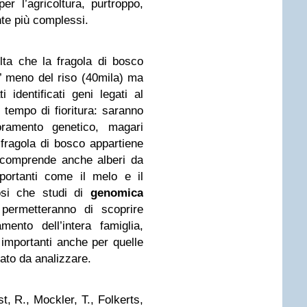
er l’agricoltura, purtroppo,
te più complessi.
ulta che la fragola di bosco
’ meno del riso (40mila) ma
 identificati geni legati al
l tempo di fioritura: saranno
oramento genetico, magari
a fragola di bosco appartiene
 comprende anche alberi da
portanti come il melo e il
iosi che studi di
genomica
permetteranno di scoprire
amento dell’intera famiglia,
i importanti anche per quelle
ato da analizzare.
t, R., Mockler, T., Folkerts,