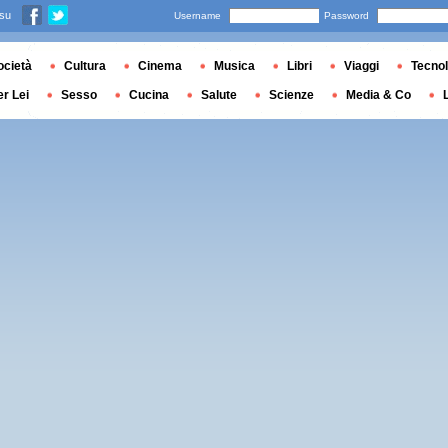
 su
Username
Password
ocietà
Cultura
Cinema
Musica
Libri
Viaggi
Tecnol
er Lei
Sesso
Cucina
Salute
Scienze
Media & Co