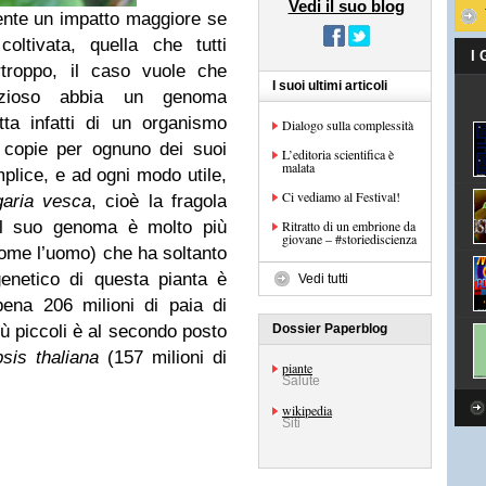
Vedi il suo blog
ente un impatto maggiore se
coltivata, quella che tutti
I
troppo, il caso vuole che
I suoi ultimi articoli
lizioso abbia un genoma
ta infatti di un organismo
Dialogo sulla complessità
 copie per ognuno dei suoi
L’editoria scientifica è
malata
plice, e ad ogni modo utile,
Ci vediamo al Festival!
garia vesca
, cioè la fragola
 Il suo genoma è molto più
Ritratto di un embrione da
giovane – #storiediscienza
come l’uomo) che ha soltanto
enetico di questa pianta è
Vedi tutti
pena 206 milioni di paia di
iù piccoli è al secondo posto
Dossier Paperblog
sis thaliana
(157 milioni di
piante
Salute
wikipedia
Siti