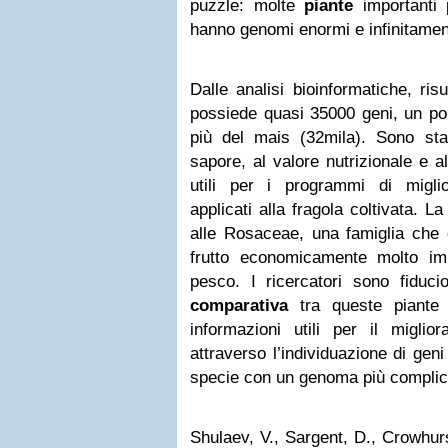
puzzle: molte
piante
importanti p
hanno genomi enormi e infinitamen
Dalle analisi bioinformatiche, ris
possiede quasi 35000 geni, un po
più del mais (32mila). Sono stati
sapore, al valore nutrizionale e a
utili per i programmi di migli
applicati alla fragola coltivata. L
alle Rosaceae, una famiglia che
frutto economicamente molto im
pesco. I ricercatori sono fiduc
comparativa
tra queste piante 
informazioni utili per il miglior
attraverso l’individuazione di gen
specie con un genoma più complic
Shulaev, V., Sargent, D., Crowhurs