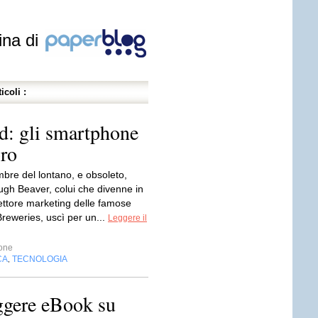
ina di
icoli :
d: gli smartphone
bro
mbre del lontano, e obsoleto,
ugh Beaver, colui che divenne in
rettore marketing delle famose
reweries, uscì per un...
Leggere il
one
CA
TECNOLOGIA
,
eggere eBook su