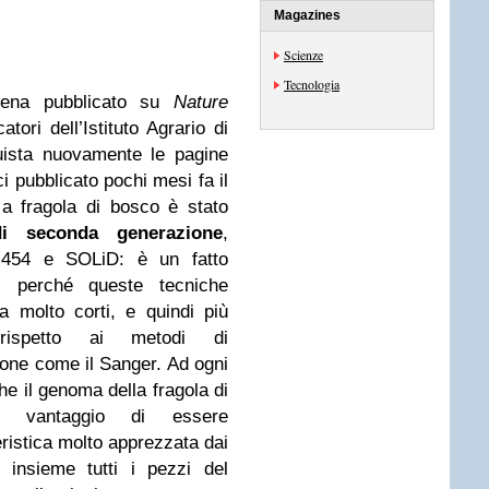
Magazines
Scienze
Tecnologia
pena pubblicato su
Nature
tori dell’Istituto Agrario di
uista nuovamente le pagine
ci pubblicato pochi mesi fa il
a fragola di bosco è stato
di seconda generazione
,
, 454 e SOLiD: è un fatto
o, perché queste tecniche
 molto corti, e quindi più
rispetto ai metodi di
one come il Sanger. Ad ogni
 il genoma della fragola di
ile vantaggio di essere
ristica molto apprezzata dai
 insieme tutti i pezzi del