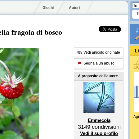
Giochi
Autori
lla fragola di bosco
L
Vedi articolo originale
L'
Segnala un abuso
GI
A proposito dell'autore
Agi
Emmecola
3149
condivisioni
Vedi il suo profilo