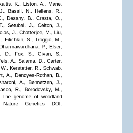
aitis, K., Liston, A., Mane,
J., Bassil, N., Hellens, R.,
C., Desany, B., Crasta, O.,
., Setubal, J., Celton, J.,
ojas, J., Chatterjee, M., Liu,
., Filichkin, S., Troggio, M.,
 Dharmawardhana, P., Elser,
t, D., Fox, S., Givan, S.,
fels, A., Salama, D., Carter,
 W., Kerstetter, R., Schwab,
rt, A., Denoyes-Rothan, B.,
 Aharoni, A., Bennetzen, J.,
lasco, R., Borodovsky, M.,
0). The genome of woodland
a)
Nature Genetics
DOI: