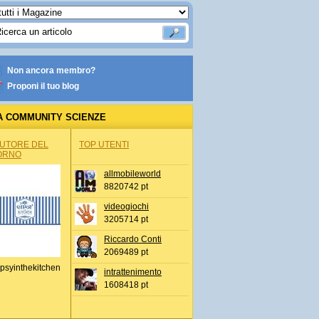
Non ancora membro?
Proponi il tuo blog
A COMMUNITY SCIENZE
AUTORE DEL
TOP UTENTI
ORNO
allmobileworld
8820742 pt
videogiochi
3205714 pt
Riccardo Conti
2069489 pt
psyinthekitchen
intrattenimento
1608418 pt