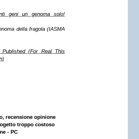
anti geni un genoma solo!
 genoma della fragola (IASMA
Published (For Real This
n)
o, recensione opinione
rogetto troppo costoso
one - PC