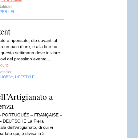
ere il seguito
Balduini
PER LEI
eat
to e ripensato, sto davanti al
 un paio d'ore, e alla fine ho
 questa settimana deve iniziare
ovi del prossimo evento ...
eguito
tricks
HOBBY
LIFESTYLE
,
,
ll’Artigianato a
enza
– PORTUGUÊS – FRANÇAISE –
– DEUTSCHE La Fiera
le dell’Artigianato, di cui vi
arlato qui, è divisa in 3