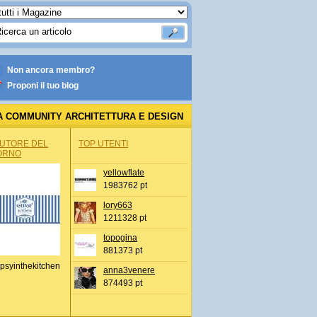
Non ancora membro?
Proponi il tuo blog
A COMMUNITY ARCHITETTURA E DESIGN
AUTORE DEL
TOP UTENTI
ORNO
yellowflate
1983762 pt
lory663
1211328 pt
topogina
881373 pt
psyinthekitchen
anna3venere
874493 pt