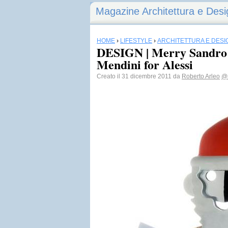
Magazine Architettura e Desi
HOME
›
LIFESTYLE
›
ARCHITETTURA E DESI
DESIGN | Merry Sandro 
Mendini for Alessi
Creato il 31 dicembre 2011 da
Roberto Arleo
@r