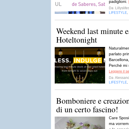
padiglioni.
Da
Lillyslife
LIFESTYLE
,
Weekend last minute e
Hoteltonight
Naturalment
parlato pr
Barcellona
Perché mi 
Leggere il s
Da
Alessan
LIFESTYLE
,
Bomboniere e creazion
di un certo fascino!
Care Sposin
ma vorremm