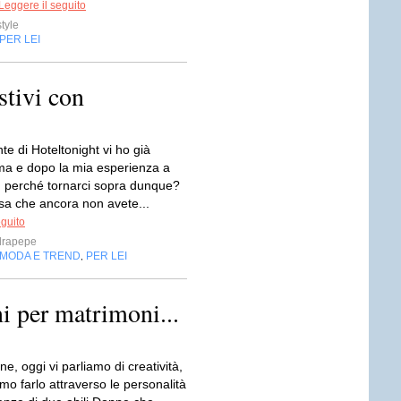
Leggere il seguito
style
PER LEI
stivi con
e di Hoteltonight vi ho già
ima e dopo la mia esperienza a
, perché tornarci sopra dunque?
sa che ancora non avete...
eguito
drapepe
MODA E TREND
PER LEI
,
i per matrimoni...
e, oggi vi parliamo di creatività,
o farlo attraverso le personalità