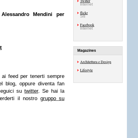
Twitter
Internet
flickr
 Alessandro Mendini per
Siti
Facebook
Internet
t
Magazines
Architettura e Design
Lifestyle
i ai feed
per tenerti sempre
el blog, oppure diventa fan
eguici su
twitter
. Se hai la
erderti il nostro
gruppo su