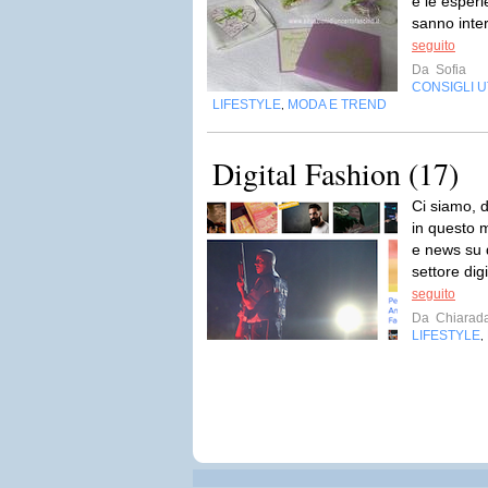
e le esper
sanno inter
seguito
Da
Sofia
CONSIGLI UT
LIFESTYLE
MODA E TREND
,
Digital Fashion (17)
Ci siamo, 
in questo 
e news su 
settore dig
seguito
Da
Chiarad
LIFESTYLE
,