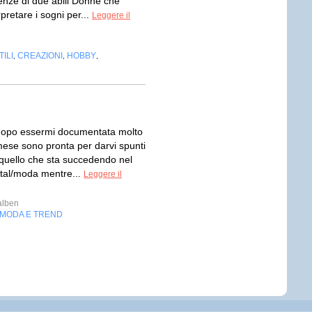
ienze di due abili Donne che
pretare i sogni per...
Leggere il
ILI
CREAZIONI
HOBBY
,
,
,
dopo essermi documentata molto
mese sono pronta per darvi spunti
quello che sta succedendo nel
ital/moda mentre...
Leggere il
alben
MODA E TREND