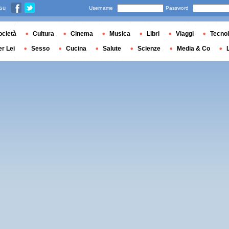
 su
Username
Password
ocietà
Cultura
Cinema
Musica
Libri
Viaggi
Tecnol
er Lei
Sesso
Cucina
Salute
Scienze
Media & Co