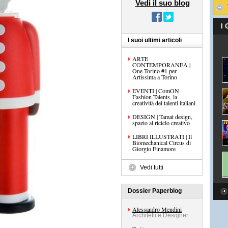
Vedi il suo blog
I
I suoi ultimi articoli
ARTE
CONTEMPORANEA |
One Torino #1 per
Artissima a Torino
EVENTI | ComON
Fashion Talents, la
creatività dei talenti italiani
DESIGN | Tamat design,
spazio al riciclo creativo
LIBRI ILLUSTRATI | Il
Biomechanical Circus di
Giorgio Finamore
Vedi tutti
Dossier Paperblog
Alessandro Mendini
Architetti e Designer