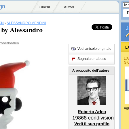
gn
Giochi
Autori
GN
›
ALESSANDRO MENDINI
by Alessandro
obertoarleo
L
Vedi articolo originale
L'
Segnala un abuso
GI
A proposito dell'autore
Agi
Roberto Arleo
19868
condivisioni
Vedi il suo profilo