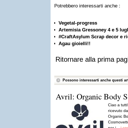
Potrebbero interessarti anche :
Vegetal-progress
Artemisia Gressoney 4 e 5 lug
#CraftAsylum Scrap decor e ric
Agau gioielli!!
Ritornare alla prima pag
Possono interessarti anche questi art
Avril: Organic Body 
Ciao a tutti
ricevuto d
Organic Bod
Cosmovetto
per i...