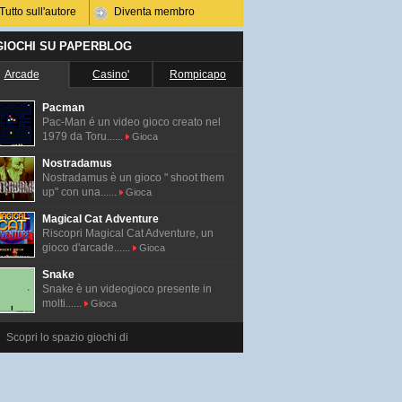
Tutto sull'autore
Diventa membro
 GIOCHI SU PAPERBLOG
Arcade
Casino'
Rompicapo
Pacman
Pac-Man é un video gioco creato nel
1979 da Toru......
Gioca
Nostradamus
Nostradamus è un gioco " shoot them
up" con una......
Gioca
Magical Cat Adventure
Riscopri Magical Cat Adventure, un
gioco d'arcade......
Gioca
Snake
Snake è un videogioco presente in
molti......
Gioca
Scopri lo spazio giochi di