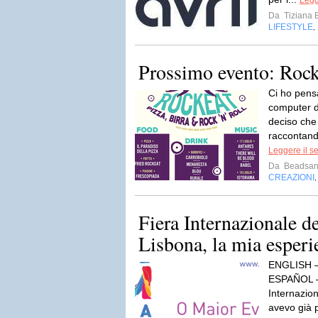
Legg
Da
Tiziana 
LIFESTYLE
,
Prossimo evento: Rock
Ci ho pensa
computer da
deciso che
raccontand
Leggere il s
Da
Beadsand
CREAZIONI
Fiera Internazionale de
Lisbona, la mia esperi
ENGLISH 
ESPAÑOL 
Internaziona
avevo già p