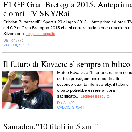
F1 GP Gran Bretagna 2015: Anteprim
e orari TV SKY/Rai
Cristian ButtazzoniF1Sport.it 29 giugno 2015 – Anteprima ed orari T
del GP di Gran Bretagna 2015 che si correrà sullo storico tracciato di
Silverstone.
Leggere il seguito
Da
Tony77g
MOTORI
SPORT
,
Il futuro di Kovacic e’ sempre in bilico
Mateo Kovacic e l’Inter ancora non son
certi di proseguire insieme. Infatti
secondo quanto riferisce Sky, il talento
croato potrebbe essere ancora
sacrificato...
Leggere il seguito
Da
Alex80
CALCIO
SPORT
,
Samaden:”10 titoli in 5 anni!