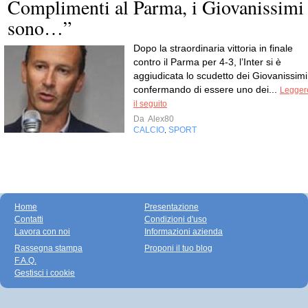
Complimenti al Parma, i Giovanissimi
sono…”
Dopo la straordinaria vittoria in finale
contro il Parma per 4-3, l’Inter si è
aggiudicata lo scudetto dei Giovanissimi
confermando di essere uno dei...
Legger
il seguito
Da
Alex80
CALCIO
SPORT
,
Home
Presentazione
Contatti
Condizioni d'uso
Lavora con noi
Informazioni azienda
Rassegna stampa
Proponi il tuo blog
F.A.Q.
Gestisci i cookie