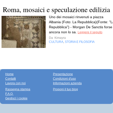
Roma, mosaici e speculazione edilizia
Uno dei mosaici rinvenuti a piazza
Albania (Foto: La Repubblica)(Fonte: "L
Repubblica") - Morgan De Sanctis forse
ancora non lo sa.
Leggere il seguito
Da
Kimayra
CULTURA
STORIA E FILOSOFIA
,
Home
Presentazione
Contatti
Condizioni d'uso
Lavora con noi
Informazioni azienda
Rassegna stampa
Proponi il tuo blog
F.A.Q.
Gestisci i cookie