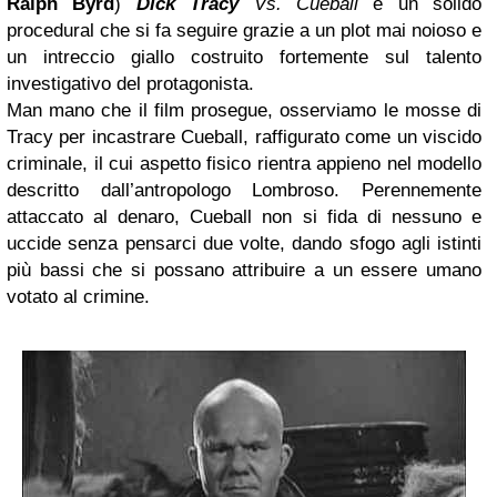
Ralph Byrd
)
Dick Tracy
Vs. Cueball
è un solido
procedural che si fa seguire grazie a un plot mai noioso e
un intreccio giallo costruito fortemente sul talento
investigativo del protagonista.
Man mano che il film prosegue, osserviamo le mosse di
Tracy per incastrare Cueball, raffigurato come un viscido
criminale, il cui aspetto fisico rientra appieno nel modello
descritto dall’antropologo Lombroso. Perennemente
attaccato al denaro, Cueball non si fida di nessuno e
uccide senza pensarci due volte, dando sfogo agli istinti
più bassi che si possano attribuire a un essere umano
votato al crimine.