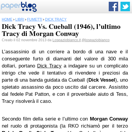
HOME
›
LIBRI
›
FUMETTI
›
DICK TRACY
Dick Tracy Vs. Cueball (1946), l’ultimo
Tracy di Morgan Conway
Creato il 02 novembre 2013 da
Lospaziobianco.it
@lospaziobianco
L’assassinio di un corriere a bordo di una nave e il
conseguente furto di diamanti del valore di 300 mila
dollari, portano
Dick Tracy
a indagare su un complicato
intrigo che vede il tentativo di rivendere i preziosi da
parte di una banda guidata da Cueball (
Dick Vessel
), uno
spietato assassino da poco uscito dal carcere. Assistito
dal fedele Pat Patton, e con il proverbiale aiuto di Tess,
Tracy risolverà il caso.
Secondo film della serie e l’ultimo con
Morgan
Conway
nel ruolo di protagonista (la RKO richiamò per il terzo