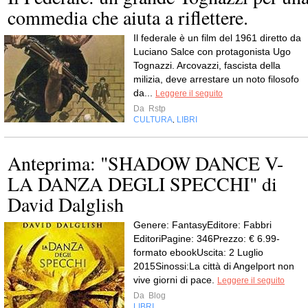
commedia che aiuta a riflettere.
Il federale è un film del 1961 diretto da
Luciano Salce con protagonista Ugo
Tognazzi. Arcovazzi, fascista della
milizia, deve arrestare un noto filosofo
da...
Leggere il seguito
Da
Rstp
CULTURA
LIBRI
,
Anteprima: "SHADOW DANCE V-
LA DANZA DEGLI SPECCHI" di
David Dalglish
Genere: FantasyEditore: Fabbri
EditoriPagine: 346Prezzo: € 6.99-
formato ebookUscita: 2 Luglio
2015Sinossi:La città di Angelport non
vive giorni di pace.
Leggere il seguito
Da
Blog
LIBRI