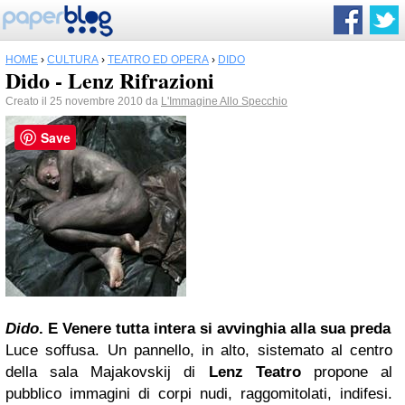
HOME
›
CULTURA
›
TEATRO ED OPERA
›
DIDO
Dido - Lenz Rifrazioni
Creato il 25 novembre 2010 da
L'Immagine Allo Specchio
Save
Dido
. E Venere tutta intera si avvinghia alla sua preda
Luce soffusa. Un pannello, in alto, sistemato al centro
della sala Majakovskij di
Lenz Teatro
propone al
pubblico immagini di corpi nudi, raggomitolati, indifesi.