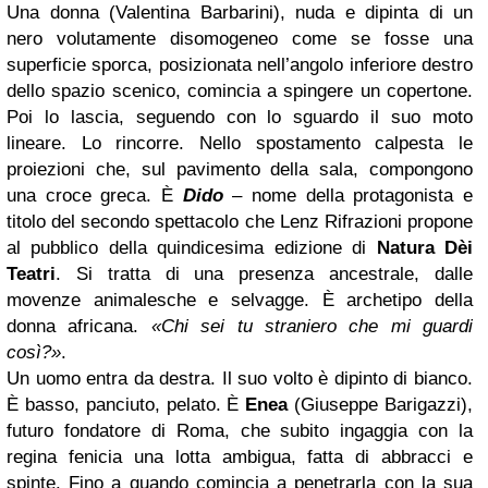
Una donna (Valentina Barbarini), nuda e dipinta di un
nero volutamente disomogeneo come se fosse una
superficie sporca, posizionata nell’angolo inferiore destro
dello spazio scenico, comincia a spingere un copertone.
Poi lo lascia, seguendo con lo sguardo il suo moto
lineare. Lo rincorre. Nello spostamento calpesta le
proiezioni che, sul pavimento della sala, compongono
una croce greca. È
Dido
– nome della protagonista e
titolo del secondo spettacolo che Lenz Rifrazioni propone
al pubblico della quindicesima edizione di
Natura Dèi
Teatri
. Si tratta di una presenza ancestrale, dalle
movenze animalesche e selvagge. È archetipo della
donna africana.
«Chi sei tu straniero che mi guardi
così?»
.
Un uomo entra da destra. Il suo volto è dipinto di bianco.
È basso, panciuto, pelato. È
Enea
(Giuseppe Barigazzi),
futuro fondatore di Roma, che subito ingaggia con la
regina fenicia una lotta ambigua, fatta di abbracci e
spinte. Fino a quando comincia a penetrarla con la sua