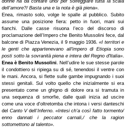
donne ha da contare uno/ per solfeggiare tutta la scala
dell’amore?/ Basta una e la nota è già piena»
.
Enea, rimasto solo, volge le spalle al pubblico. Subito
assume una posizione fiera: petto in fuori, mani sui
fianchi. Dalle casse risuona l’eco del discorso di
proclamazione dell’Impero che Benito Mussolini fece, dal
balcone di Piazza Venezia, il 9 maggio 1936.
«I territori e
le genti che appartenevano all'impero di Etiopia sono
posti sotto la sovranità piena e intera del Regno d'Italia»
.
Enea è Benito Mussolini
. Nell’udire le sue stesse parole
il condottiero si ripiega su di sé, tenendosi il ventre con
le mani. Ancora, si flette sulle gambe impugnando i suoi
stessi genitali. Sul volto quello che inizialmente si era
presentato come un ghigno di dolore ora si tramuta in
una sequenza di smorfie, dalle quali inizia ad uscire
come una voce d’oltretomba che intona i versi danteschi
del
Canto V
dell’
Inferno
.
«Intesi ch’a così fatto tormento/
enno dannati i peccator carnali,/ che la ragion
sottomettono al talento»
.