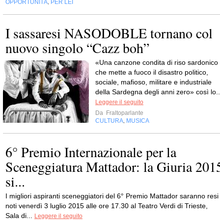
OPPORTUNITÀ
PER LEI
,
I sassaresi NASODOBLE tornano col
nuovo singolo “Cazz boh”
«Una canzone condita di riso sardonico
che mette a fuoco il disastro politico,
sociale, mafioso, militare e industriale
della Sardegna degli anni zero» così lo..
Leggere il seguito
Da
Fraltoparlante
CULTURA
MUSICA
,
6° Premio Internazionale per la
Sceneggiatura Mattador: la Giuria 201
si...
I migliori aspiranti sceneggiatori del 6° Premio Mattador saranno resi
noti venerdì 3 luglio 2015 alle ore 17.30 al Teatro Verdi di Trieste,
Sala di...
Leggere il seguito