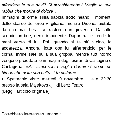
affondare le sue navi? Si arrabbierebbe!/ Meglio la sua
rabbia che morire di dolore»
.
Immagini di orme sulla sabbia sottolineano i momenti
dello sbarco dell’eroe virgiliano, mentre Didone, aiutata
da una maschera, si trasforma in giovenca. Dall’alto
scende un bue, nero, imponente. Dapprima lei tende le
mani verso di lui. Poi, quando si fa più vicino, lo
accarezza. Ancora, lotta con lui afferrandolo per le
corna. Infine sale sulla sua groppa, mentre tutt’intorno
vengono proiettate le immagini degli ossari di Cartagine e
Cartagena
.
«Al camposanto voglio dormire,/ come un
bimbo che nella sua culla si fa cullare»
.
> Spettacolo visto martedì 9 novembre
alle 22.30
presso la sala Majakovskij
di Lenz Teatro
(
Leggi l'articolo originale
)
Potrebbero interessarti anche :