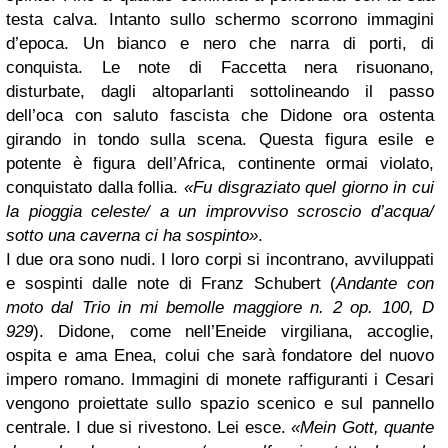
testa calva. Intanto sullo schermo scorrono immagini
d’epoca. Un bianco e nero che narra di porti, di
conquista. Le note di Faccetta nera risuonano,
disturbate, dagli altoparlanti sottolineando il passo
dell’oca con saluto fascista che Didone ora ostenta
girando in tondo sulla scena. Questa figura esile e
potente è figura dell’Africa, continente ormai violato,
conquistato dalla follia.
«Fu disgraziato quel giorno in cui
la pioggia celeste/ a un improvviso scroscio d’acqua/
sotto una caverna ci ha sospinto»
.
I due ora sono nudi. I loro corpi si incontrano, avviluppati
e sospinti dalle note di Franz Schubert (
Andante con
moto dal Trio in mi bemolle maggiore n. 2 op. 100, D
929
). Didone, come nell’Eneide virgiliana, accoglie,
ospita e ama Enea, colui che sarà fondatore del nuovo
impero romano. Immagini di monete raffiguranti i Cesari
vengono proiettate sullo spazio scenico e sul pannello
centrale. I due si rivestono. Lei esce.
«Mein Gott, quante