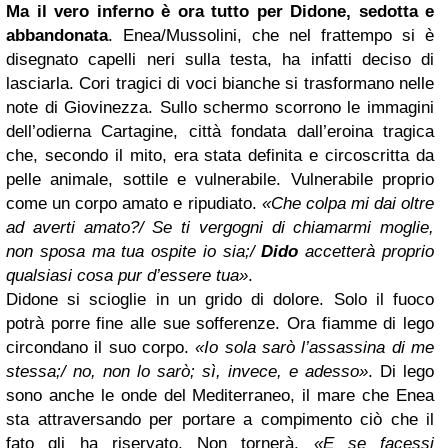
Ma il vero inferno è ora tutto per Didone, sedotta e
abbandonata
. Enea/Mussolini, che nel frattempo si è
disegnato capelli neri sulla testa, ha infatti deciso di
lasciarla. Cori tragici di voci bianche si trasformano nelle
note di Giovinezza. Sullo schermo scorrono le immagini
dell’odierna Cartagine, città fondata dall’eroina tragica
che, secondo il mito, era stata definita e circoscritta da
pelle animale, sottile e vulnerabile. Vulnerabile proprio
come un corpo amato e ripudiato.
«Che colpa mi dai oltre
ad averti amato?/ Se ti vergogni di chiamarmi moglie,
non sposa ma tua ospite io sia;/
Dido
accetterà proprio
qualsiasi cosa pur d’essere tua»
.
Didone si scioglie in un grido di dolore. Solo il fuoco
potrà porre fine alle sue sofferenze. Ora fiamme di lego
circondano il suo corpo.
«Io sola sarò l’assassina di me
stessa;/ no, non lo sarò; sì, invece, e adesso»
. Di lego
sono anche le onde del Mediterraneo, il mare che Enea
sta attraversando per portare a compimento ciò che il
fato gli ha riservato. Non tornerà.
«E se facessi