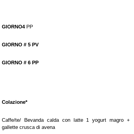
GIORNO
4
PP
GIORNO
#
5
PV
GIORNO
#
6
PP
Colazione*
Caffe/te/ B
evanda calda con latte 1 yogurt magro +
gallette crusca di avena