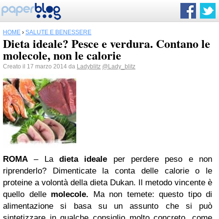
HOME
›
SALUTE E BENESSERE
Dieta ideale? Pesce e verdura. Contano le
molecole, non le calorie
Creato il 17 marzo 2014 da
Ladyblitz
@Lady_blitz
ROMA
– La
dieta ideale
per perdere peso e non
riprenderlo? Dimenticate la conta delle calorie o le
proteine a volontà della dieta Dukan. Il metodo vincente è
quello delle
molecole.
Ma non temete: questo tipo di
alimentazione si basa su un assunto che si può
sintetizzare in qualche consiglio molto concreto, come