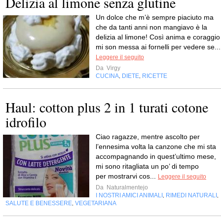
Delizia al limone senza glutine
Un dolce che m’è sempre piaciuto ma
che da tanti anni non mangiavo è la
delizia al limone! Così anima e coraggio
mi son messa ai fornelli per vedere se...
Leggere il seguito
Da
Virgy
CUCINA
DIETE
RICETTE
,
,
Haul: cotton plus 2 in 1 turati cotone
idrofilo
Ciao ragazze, mentre ascolto per
l’ennesima volta la canzone che mi sta
accompagnando in quest’ultimo mese,
mi sono ritagliata un po’ di tempo
per mostrarvi cos...
Leggere il seguito
Da
Naturalmentejo
I NOSTRI AMICI ANIMALI
RIMEDI NATURALI
,
,
SALUTE E BENESSERE
VEGETARIANA
,