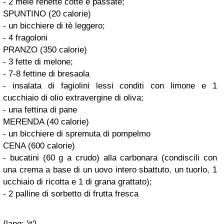
- 2 mele renette cotte e passate;
SPUNTINO (20 calorie)
- un bicchiere di tè leggero;
- 4 fragoloni
PRANZO (350 calorie)
- 3 fette di melone;
- 7-8 fettine di bresaola
- insalata di fagiolini lessi conditi con limone e 1
cucchiaio di olio extravergine di oliva;
- una fettina di pane
MERENDA (40 calorie)
- un bicchiere di spremuta di pompelmo
CENA (600 calorie)
- bucatini (60 g a crudo) alla carbonara (condiscili con
una crema a base di un uovo intero sbattuto, un tuorlo, 1
ucchiaio di ricotta e 1 di grana grattato);
- 2 palline di sorbetto di frutta fresca
{lang: 'it'}