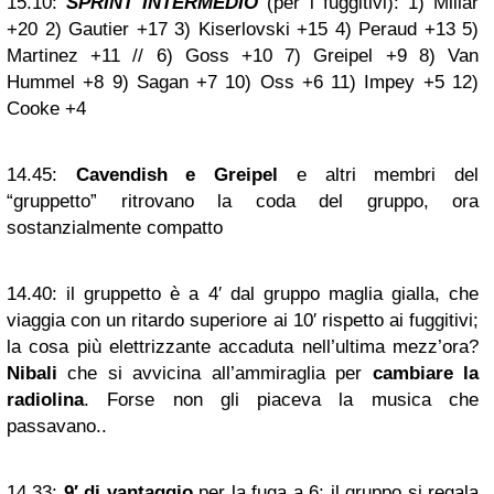
15.10:
SPRINT INTERMEDIO
(per i fuggitivi): 1) Millar
+20 2) Gautier +17 3) Kiserlovski +15 4) Peraud +13 5)
Martinez +11 // 6) Goss +10 7) Greipel +9 8) Van
Hummel +8 9) Sagan +7 10) Oss +6 11) Impey +5 12)
Cooke +4
14.45:
Cavendish e Greipel
e altri membri del
“gruppetto” ritrovano la coda del gruppo, ora
sostanzialmente compatto
14.40:
il gruppetto è a 4′ dal gruppo maglia gialla, che
viaggia con un ritardo superiore ai 10′ rispetto ai fuggitivi;
la cosa più elettrizzante accaduta nell’ultima mezz’ora?
Nibali
che si avvicina all’ammiraglia per
cambiare la
radiolina
. Forse non gli piaceva la musica che
passavano..
14.33:
9′ di vantaggio
per la fuga a 6; il gruppo si regala