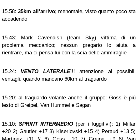
15.58:
35km all’arrivo
; menomale, visto quanto poco sta
accadendo
15.43:
Mark Cavendish (team Sky) vittima di un
problema meccanico; nessun gregario lo aiuta a
rientrare, ma ci pensa lui con la scia delle ammiraglie
15.24:
VENTO LATERALE
!!! attenzione ai possibili
ventagli, quando mancano 60km al traguardo
15.20:
al traguardo volante anche il gruppo; Goss è più
lesto di Greipel, Van Hummel e Sagan
15.10:
SPRINT INTERMEDIO
(per i fuggitivi): 1) Millar
+20 2) Gautier +17 3) Kiserlovski +15 4) Peraud +13 5)
Martinez +11 // 6) Goss +10 7) Greipel +9 8) Van