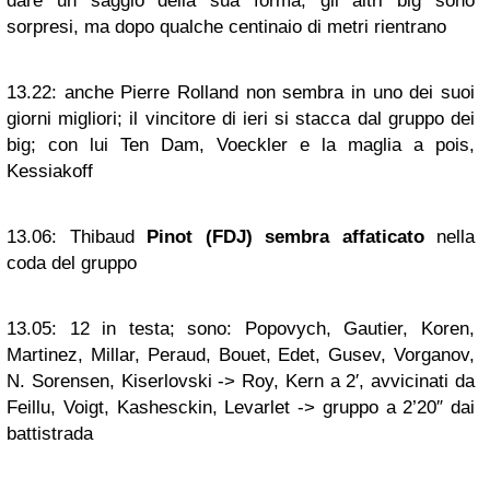
dare un saggio della sua forma; gli altri big sono
sorpresi, ma dopo qualche centinaio di metri rientrano
13.22:
anche Pierre Rolland non sembra in uno dei suoi
giorni migliori; il vincitore di ieri si stacca dal gruppo dei
big; con lui Ten Dam, Voeckler e la maglia a pois,
Kessiakoff
13.06:
Thibaud
Pinot
(FDJ) sembra affaticato
nella
coda del gruppo
13.05:
12 in testa; sono: Popovych, Gautier, Koren,
Martinez, Millar, Peraud, Bouet, Edet, Gusev, Vorganov,
N. Sorensen, Kiserlovski -> Roy, Kern a 2′, avvicinati da
Feillu, Voigt, Kashesckin, Levarlet -> gruppo a 2’20″ dai
battistrada