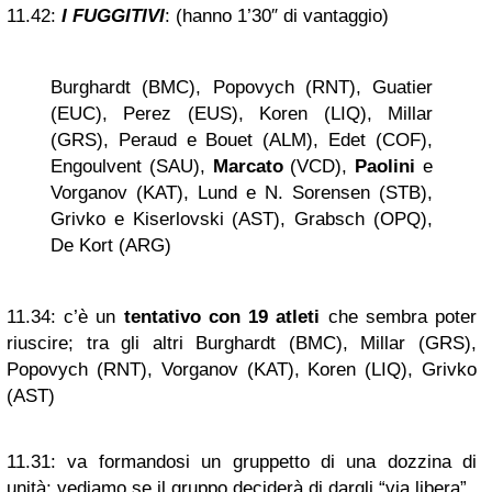
11.42:
I FUGGITIVI
: (hanno 1’30″ di vantaggio)
Burghardt (BMC), Popovych (RNT), Guatier
(EUC), Perez (EUS), Koren (LIQ), Millar
(GRS), Peraud e Bouet (ALM), Edet (COF),
Engoulvent (SAU),
Marcato
(VCD),
Paolini
e
Vorganov (KAT), Lund e N. Sorensen (STB),
Grivko e Kiserlovski (AST), Grabsch (OPQ),
De Kort (ARG)
11.34:
c’è un
tentativo con 19 atleti
che sembra poter
riuscire; tra gli altri Burghardt (BMC), Millar (GRS),
Popovych (RNT), Vorganov (KAT), Koren (LIQ), Grivko
(AST)
11.31:
va formandosi un gruppetto di una dozzina di
unità; vediamo se il gruppo deciderà di dargli “via libera”