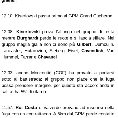
gialla
!!!
12.10:
Kiserlovski passa primo al GPM Grand Cucheron
12.08:
Kiserlovski
prova l’allungo nel gruppo di testa
mentre
Burghardt
perde le ruote e si lascia sfilare. Nel
gruppo maglia gialla non ci sono più
Gilbert
, Dumoulin,
Lancaster, Hutarovich, Sieberg, Eisel,
Cavendish
, Van
Hummel, Farrar e
Chavanel
12.03:
anche Moncoutié (COF) ha provato a portarsi
sotto ai battistrada; al gruppo non piace che la fuga
possa prendere margine, per questo sta accorciando in
salita: ha 55″ di ritardo
11.57:
Rui Costa
e Valverde provano ad inserirsi nella
fuga con un contrattacco. A 5km dal GPM perde contatto