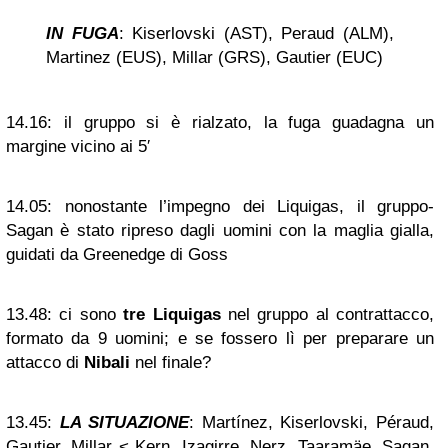
IN FUGA
: Kiserlovski (AST), Peraud (ALM),
Martinez (EUS), Millar (GRS), Gautier (EUC)
14.16:
il gruppo si è rialzato, la fuga guadagna un
margine vicino ai 5′
14.05:
nonostante l’impegno dei Liquigas, il gruppo-
Sagan è stato ripreso dagli uomini con la maglia gialla,
guidati da Greenedge di Goss
13.48:
ci sono
tre Liquigas
nel gruppo al contrattacco,
formato da 9 uomini; e se fossero lì per preparare un
attacco di
Nibali
nel finale?
13.45:
LA SITUAZIONE
: Martínez, Kiserlovski, Péraud,
Gautier, Millar < Kern, Izagirre, Nerz, Taaramäe, Sagan,