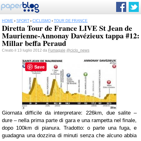
HOME
›
SPORT
›
CICLISMO
›
TOUR DE FRANCE
Diretta Tour de France LIVE St Jean de
Maurienne-Annonay Davézieux tappa #12:
Millar beffa Peraud
Creato il 13 luglio 2012 da
Fumagale
@ciclo_news
Save
Giornata difficile da interpretare: 226km, due salite –
dure – nella prima parte di gara e una rampetta nel finale,
dopo 100km di pianura. Tradotto: o parte una fuga, e
guadagna una dozzina di minuti senza che alcuno abbia