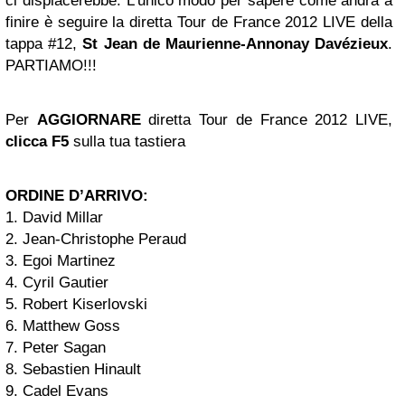
ci dispiacerebbe. L’unico modo per sapere come andrà a
finire è seguire la diretta Tour de France 2012 LIVE della
tappa #12,
St Jean de Maurienne-Annonay Davézieux
.
PARTIAMO!!!
Per
AGGIORNARE
diretta Tour de France 2012 LIVE,
clicca F5
sulla tua tastiera
ORDINE D’ARRIVO:
1. David Millar
2. Jean-Christophe Peraud
3. Egoi Martinez
4. Cyril Gautier
5. Robert Kiserlovski
6. Matthew Goss
7. Peter Sagan
8. Sebastien Hinault
9. Cadel Evans