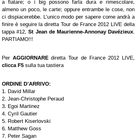
a fiatare; o i big possono farla dura e rimescolare,
almeno un poco, le carte; oppure entrambe le cose, non
ci dispiacerebbe. L’unico modo per sapere come andrà a
finire è seguire la diretta Tour de France 2012 LIVE della
tappa #12,
St Jean de Maurienne-Annonay Davézieux
.
PARTIAMO!!!
Per
AGGIORNARE
diretta Tour de France 2012 LIVE,
clicca F5
sulla tua tastiera
ORDINE D’ARRIVO:
1. David Millar
2. Jean-Christophe Peraud
3. Egoi Martinez
4. Cyril Gautier
5. Robert Kiserlovski
6. Matthew Goss
7. Peter Sagan