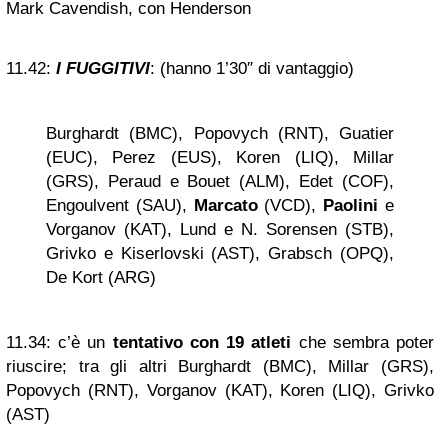
Mark Cavendish, con Henderson
11.42:
I FUGGITIVI
: (hanno 1’30″ di vantaggio)
Burghardt (BMC), Popovych (RNT), Guatier
(EUC), Perez (EUS), Koren (LIQ), Millar
(GRS), Peraud e Bouet (ALM), Edet (COF),
Engoulvent (SAU),
Marcato
(VCD),
Paolini
e
Vorganov (KAT), Lund e N. Sorensen (STB),
Grivko e Kiserlovski (AST), Grabsch (OPQ),
De Kort (ARG)
11.34:
c’è un
tentativo con 19 atleti
che sembra poter
riuscire; tra gli altri Burghardt (BMC), Millar (GRS),
Popovych (RNT), Vorganov (KAT), Koren (LIQ), Grivko
(AST)