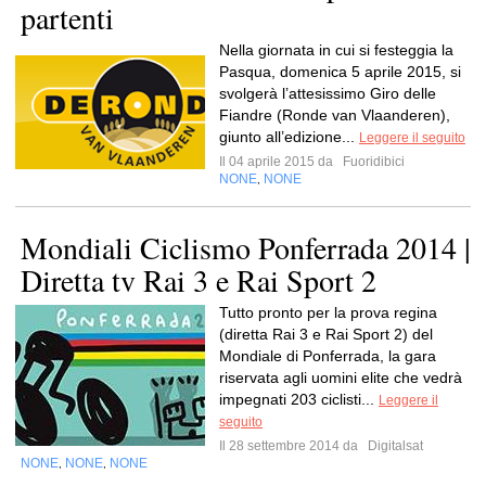
partenti
Nella giornata in cui si festeggia la
Pasqua, domenica 5 aprile 2015, si
svolgerà l’attesissimo Giro delle
Fiandre (Ronde van Vlaanderen),
giunto all’edizione...
Leggere il seguito
Il 04 aprile 2015 da
Fuoridibici
NONE
NONE
,
Mondiali Ciclismo Ponferrada 2014 |
Diretta tv Rai 3 e Rai Sport 2
Tutto pronto per la prova regina
(diretta Rai 3 e Rai Sport 2) del
Mondiale di Ponferrada, la gara
riservata agli uomini elite che vedrà
impegnati 203 ciclisti...
Leggere il
seguito
Il 28 settembre 2014 da
Digitalsat
NONE
NONE
NONE
,
,