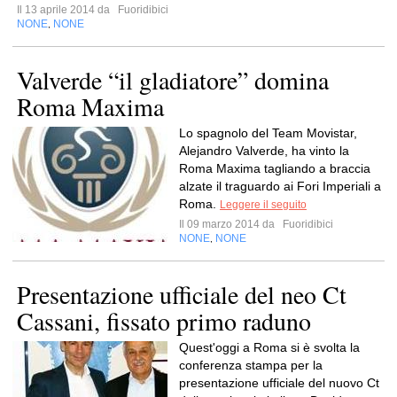
Il 13 aprile 2014 da
Fuoridibici
NONE
NONE
,
Valverde “il gladiatore” domina
Roma Maxima
Lo spagnolo del Team Movistar,
Alejandro Valverde, ha vinto la
Roma Maxima tagliando a braccia
alzate il traguardo ai Fori Imperiali a
Roma.
Leggere il seguito
Il 09 marzo 2014 da
Fuoridibici
NONE
NONE
,
Presentazione ufficiale del neo Ct
Cassani, fissato primo raduno
Quest'oggi a Roma si è svolta la
conferenza stampa per la
presentazione ufficiale del nuovo Ct