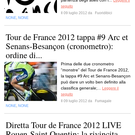
partenza degli atleti con i...
Leggere il
seguito
Il 09 luglio 2012 da
Fuoridibici
NONE
NONE
,
Tour de France 2012 tappa #9 Arc et
Senans-Besançon (cronometro):
ordine di...
Prima delle due cronometro
“monstre” del Tour de France 2012,
la tappa #9 Arc et Senans-Besançon
può dare un volto ben definito alla
classifica generale;...
Leggere il
seguito
Il 09 luglio 2012 da
Fumagale
NONE
NONE
,
Diretta Tour de France 2012 LIVE
Rouen-Saint Quentin: la rivincita