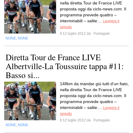
nella diretta Tour de France LIVE
proposta oggi da ciclo-news.com. Il
programma prevede quattro –
interminabili – salite:...
Leggere il
seguito
Il 12 luglio 2012 da
Fumagale
NONE
NONE
,
Diretta Tour de France LIVE
Albertville-La Toussuire tappa #11:
Basso si...
148km da mandar giù tutti d’un fiato,
nella diretta Tour de France LIVE
proposta oggi da ciclo-news.com. Il
programma prevede quattro –
interminabili – salite:...
Leggere il
seguito
Il 12 luglio 2012 da
Fumagale
NONE
NONE
,