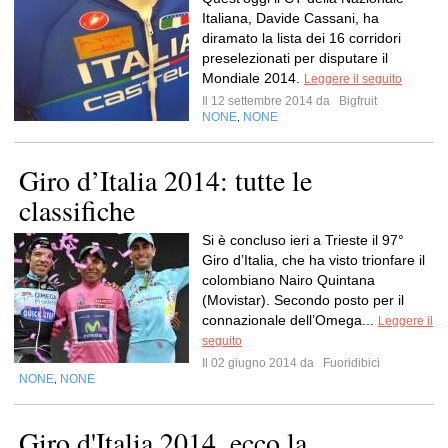
Italiana, Davide Cassani, ha
diramato la lista dei 16 corridori
preselezionati per disputare il
Mondiale 2014.
Leggere il seguito
Il 12 settembre 2014 da
Bigfruit
NONE
NONE
,
Giro d’Italia 2014: tutte le
classifiche
Si è concluso ieri a Trieste il 97°
Giro d’Italia, che ha visto trionfare il
colombiano Nairo Quintana
(Movistar). Secondo posto per il
connazionale dell’Omega...
Leggere il
seguito
Il 02 giugno 2014 da
Fuoridibici
NONE
NONE
,
Giro d'Italia 2014, ecco la