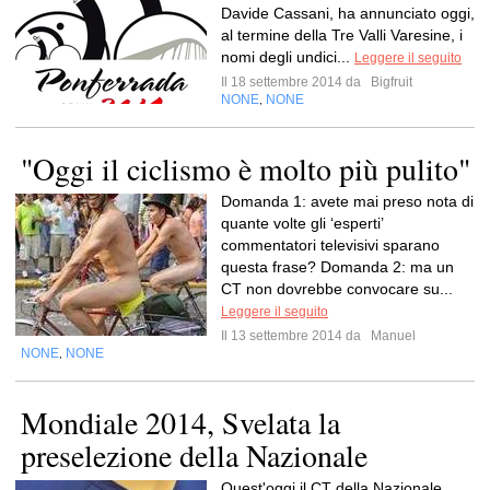
Davide Cassani, ha annunciato oggi,
al termine della Tre Valli Varesine, i
nomi degli undici...
Leggere il seguito
Il 18 settembre 2014 da
Bigfruit
NONE
NONE
,
"Oggi il ciclismo è molto più pulito"
Domanda 1: avete mai preso nota di
quante volte gli ‘esperti’
commentatori televisivi sparano
questa frase? Domanda 2: ma un
CT non dovrebbe convocare su...
Leggere il seguito
Il 13 settembre 2014 da
Manuel
NONE
NONE
,
Mondiale 2014, Svelata la
preselezione della Nazionale
Quest'oggi il CT della Nazionale