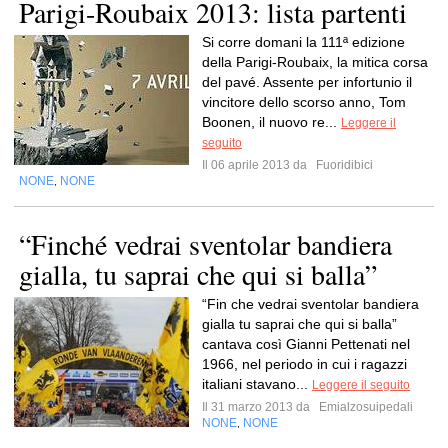
Parigi-Roubaix 2013: lista partenti
Si corre domani la 111ª edizione
della Parigi-Roubaix, la mitica corsa
del pavé. Assente per infortunio il
vincitore dello scorso anno, Tom
Boonen, il nuovo re...
Leggere il
seguito
Il 06 aprile 2013 da
Fuoridibici
NONE
NONE
,
“Finché vedrai sventolar bandiera
gialla, tu saprai che qui si balla”
“Fin che vedrai sventolar bandiera
gialla tu saprai che qui si balla”
cantava così Gianni Pettenati nel
1966, nel periodo in cui i ragazzi
italiani stavano...
Leggere il seguito
Il 31 marzo 2013 da
Emialzosuipedali
NONE
NONE
,