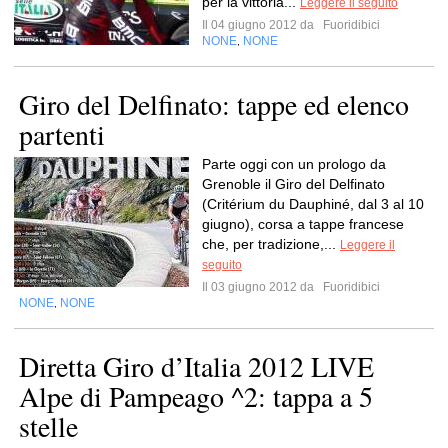
per la vittoria...
Leggere il seguito
Il 04 giugno 2012 da
Fuoridibici
NONE
NONE
,
Giro del Delfinato: tappe ed elenco
partenti
Parte oggi con un prologo da
Grenoble il Giro del Delfinato
(Critérium du Dauphiné, dal 3 al 10
giugno), corsa a tappe francese
che, per tradizione,...
Leggere il
seguito
Il 03 giugno 2012 da
Fuoridibici
NONE
NONE
,
Diretta Giro d’Italia 2012 LIVE
Alpe di Pampeago ^2: tappa a 5
stelle