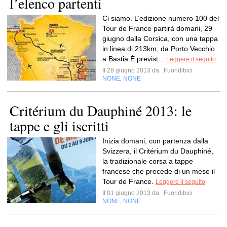
l’elenco partenti
Ci siamo. L’edizione numero 100 del
Tour de France partirà domani, 29
giugno dalla Corsica, con una tappa
in linea di 213km, da Porto Vecchio
a Bastia.É previst...
Leggere il seguito
Il 28 giugno 2013 da
Fuoridibici
NONE
NONE
,
Critérium du Dauphiné 2013: le
tappe e gli iscritti
Inizia domani, con partenza dalla
Svizzera, il Critérium du Dauphiné,
la tradizionale corsa a tappe
francese che precede di un mese il
Tour de France.
Leggere il seguito
Il 01 giugno 2013 da
Fuoridibici
NONE
NONE
,