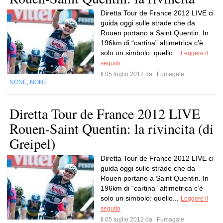
Diretta Tour de France 2012 LIVE ci
guida oggi sulle strade che da
Rouen portano a Saint Quentin. In
196km di “cartina” altimetrica c’è
solo un simbolo: quello...
Leggere il
seguito
Il 05 luglio 2012 da
Fumagale
NONE
NONE
,
Diretta Tour de France 2012 LIVE
Rouen-Saint Quentin: la rivincita (di
Greipel)
Diretta Tour de France 2012 LIVE ci
guida oggi sulle strade che da
Rouen portano a Saint Quentin. In
196km di “cartina” altimetrica c’è
solo un simbolo: quello...
Leggere il
seguito
Il 05 luglio 2012 da
Fumagale