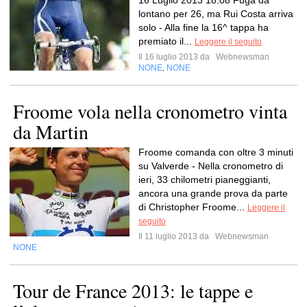
16 Luglio 2013 18:08 Fuga da
lontano per 26, ma Rui Costa arriva
solo - Alla fine la 16^ tappa ha
premiato il...
Leggere il seguito
Il 16 luglio 2013 da
Webnewsman
NONE
NONE
,
Froome vola nella cronometro vinta
da Martin
Froome comanda con oltre 3 minuti
su Valverde - Nella cronometro di
ieri, 33 chilometri pianeggianti,
ancora una grande prova da parte
di Christopher Froome...
Leggere il
seguito
Il 11 luglio 2013 da
Webnewsman
NONE
Tour de France 2013: le tappe e