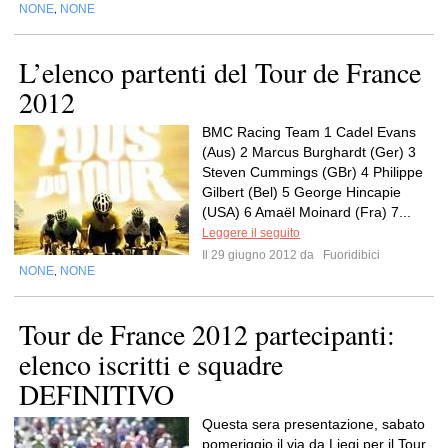
NONE
NONE
,
L’elenco partenti del Tour de France
2012
BMC Racing Team 1 Cadel Evans
(Aus) 2 Marcus Burghardt (Ger) 3
Steven Cummings (GBr) 4 Philippe
Gilbert (Bel) 5 George Hincapie
(USA) 6 Amaël Moinard (Fra) 7...
Leggere il seguito
Il 29 giugno 2012 da
Fuoridibici
NONE
NONE
,
Tour de France 2012 partecipanti:
elenco iscritti e squadre
DEFINITIVO
Questa sera presentazione, sabato
pomeriggio il via da Liegi per il Tour