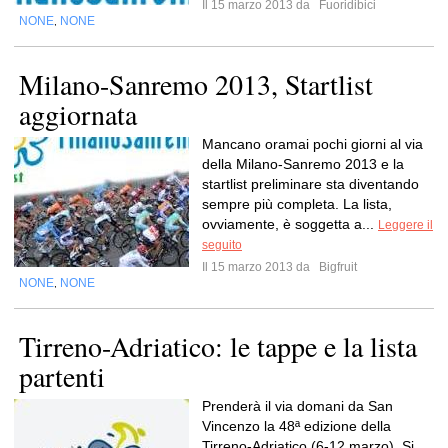
Il 15 marzo 2013 da
Fuoridibici
NONE
NONE
,
Milano-Sanremo 2013, Startlist
aggiornata
Mancano oramai pochi giorni al via
della Milano-Sanremo 2013 e la
startlist preliminare sta diventando
sempre più completa. La lista,
ovviamente, è soggetta a...
Leggere il
seguito
Il 15 marzo 2013 da
Bigfruit
NONE
NONE
,
Tirreno-Adriatico: le tappe e la lista
partenti
Prenderà il via domani da San
Vincenzo la 48ª edizione della
Tirreno-Adriatico (6-12 marzo). Si