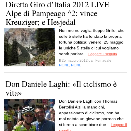
Diretta Giro d’Italia 2012 LIVE
Alpe di Pampeago ^2: vince
Kreuziger; e Hesjedal
Non me ne voglia Beppe Grillo, che
sulle 5 stelle ha fondato la propria
fortuna politica: venerdì 25 maggio
le uniche 5 stelle di cui vogliamo
sentir parlare...
Leggere il seguito
Il 25 maggio 2012 da
Fumagale
NONE
NONE
,
Don Daniele Laghi: «Il ciclismo è
vita»
Don Daniele Laghi con Thomas
Bertolini Alzi la mano chi,
appassionato di ciclismo, non ha
mai notato un giovane parroco che
si ferma a scambiare due...
Leggere il
seguito