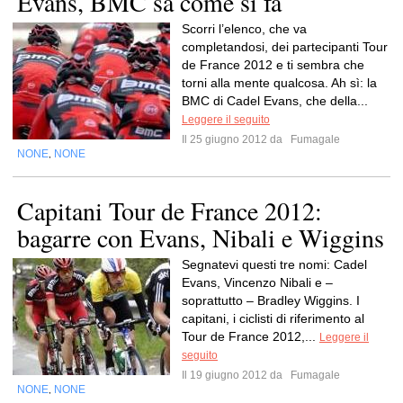
Evans, BMC sa come si fa
Scorri l’elenco, che va
completandosi, dei partecipanti Tour
de France 2012 e ti sembra che
torni alla mente qualcosa. Ah sì: la
BMC di Cadel Evans, che della...
Leggere il seguito
Il 25 giugno 2012 da
Fumagale
NONE
NONE
,
Capitani Tour de France 2012:
bagarre con Evans, Nibali e Wiggins
Segnatevi questi tre nomi: Cadel
Evans, Vincenzo Nibali e –
soprattutto – Bradley Wiggins. I
capitani, i ciclisti di riferimento al
Tour de France 2012,...
Leggere il
seguito
Il 19 giugno 2012 da
Fumagale
NONE
NONE
,