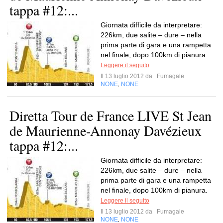
tappa #12:...
Giornata difficile da interpretare:
226km, due salite – dure – nella
prima parte di gara e una rampetta
nel finale, dopo 100km di pianura.
Leggere il seguito
Il 13 luglio 2012 da
Fumagale
NONE
NONE
,
Diretta Tour de France LIVE St Jean
de Maurienne-Annonay Davézieux
tappa #12:...
Giornata difficile da interpretare:
226km, due salite – dure – nella
prima parte di gara e una rampetta
nel finale, dopo 100km di pianura.
Leggere il seguito
Il 13 luglio 2012 da
Fumagale
NONE
NONE
,