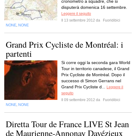
cronometro a squadre, che si
disputerà domenica 16 settembre.
Leggere il seguito
Il 13 settembre 2012 da
Fuoridibici
NONE
NONE
,
Grand Prix Cycliste de Montréal: i
partenti
Si corre oggi la seconda gara World
Tour in territorio canadese, il Grand
Prix Cycliste de Montréal. Dopo il
successo di Simon Gerrans nel
Grand Prix Cycliste d...
Leggere il
seguito
Il 09 settembre 2012 da
Fuoridibici
NONE
NONE
,
Diretta Tour de France LIVE St Jean
de Maurienne-Annonay Davézieux