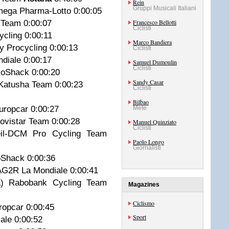
Rein
Gruppi Musicali Italiani
Omega Pharma-Lotto 0:00:05
Francesco Bellotti
 Team 0:00:07
Ciclisti
ycling 0:00:11
Marco Bandiera
y Procycling 0:00:13
Ciclisti
ndiale 0:00:17
Samuel Dumoulin
Ciclisti
dioShack 0:00:20
Sandy Casar
) Katusha Team 0:00:23
Ciclisti
4
Bilbao
Europcar 0:00:27
Mete
 Movistar Team 0:00:28
Manuel Quinziato
Ciclisti
eil-DCM Pro Cycling Team
Paolo Longo
Giornalisti
oShack 0:00:36
 AG2R La Mondiale 0:00:41
a) Rabobank Cycling Team
Magazines
Ciclismo
uropcar 0:00:45
Sport
iale 0:00:52