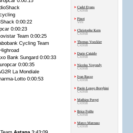
uropcar 0:00:15
Cadel Evans
RadioShack
Ciclisti
ocycling
Pinot
oShack 0:00:22
Vini
opcar 0:00:23
Christophe Kern
Ciclisti
 Movistar Team 0:00:25
Thomas Voeckler
 Rabobank Cycling Team
Ciclisti
C-Highroad
Dario Cataldo
axo Bank Sungard 0:00:33
Ciclisti
uropcar 0:00:35
Nicolas Vogondy
Ciclisti
) AG2R La Mondiale
Ivan Basso
Pharma-Lotto 0:00:53
Ciclisti
Paolo Longo Borghini
Ciclisti
Mathieu Perget
Ciclisti
Brice Feillu
Ciclisti
Marco Marzano
Ciclisti
o Team
Astana
3:43:09