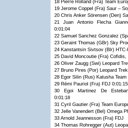
18 Pierre Rolland (Fra) Team Eur
19 Jerome Coppel (Fra) Saur – S
20 Chris Anker Sörensen (Den) S
21 Juan Antonio Flecha Giann
0:01:04
22 Samuel Sanchez Gonzalez (Sp
23 Geraint Thomas (GBr) Sky Pro
24 Kanstantsin Sivtsov (Blr) HTC
25 David Moncoutie (Fra) Cofidis,
26 Oliver Zaugg (Swi) Leopard Tr
27 Bruno Pires (Por) Leopard Tre
28 Egor Silin (Rus) Katusha Tea
29 Rémi Pauriol (Fra) FDJ 0:01:
30 Egoi Martinez De Esteban 
0:01:18
31 Cyril Gautier (Fra) Team Euro
32 Jelle Vanendert (Bel) Omega 
33 Arnold Jeannesson (Fra) FDJ
34 Thomas Rohregger (Aut) Leop