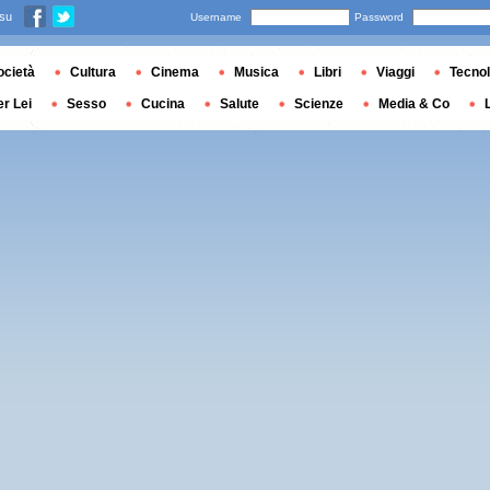
 su
Username
Password
ocietà
Cultura
Cinema
Musica
Libri
Viaggi
Tecnol
er Lei
Sesso
Cucina
Salute
Scienze
Media & Co