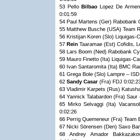
53 Pello
Bilbao
Lopez De Armenti
0:01:59
54 Paul Martens (Ger) Rabobank 
55 Matthew Busche (USA) Team 
56 Kristijan Koren (Slo) Liquigas
57
Rein
Taaramae (Est) Cofidis, 
58 Lars Boom (Ned) Rabobank Cy
59 Mauro Finetto (Ita) Liquigas-
60 Ivan Santaromita (Ita) BMC R
61 Grega Bole (Slo) Lampre – IS
62
Sandy Casar
(Fra) FDJ 0:02:
63 Vladimir Karpets (Rus) Katus
64 Yannick Talabardon (Fra) Saur
65 Mirko Selvaggi (Ita) Vacans
0:02:26
66 Perrig Quemeneur (Fra) Team
67 Nicki Sörensen (Den) Saxo B
68 Andrey Amador Bakkazako