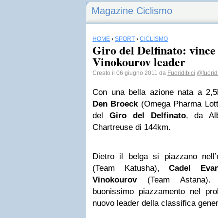
Magazine Ciclismo
HOME
›
SPORT
›
CICLISMO
Giro del Delfinato: vinc
Vinokourov leader
Creato il 06 giugno 2011 da
Fuoridibici
@fuoridi
Con una bella azione nata a 2,5
Den Broeck
(Omega Pharma Lotto
del
Giro del Delfinato
, da Alb
Chartreuse di 144km.
Dietro il belga si piazzano nell
(Team Katusha),
Cadel Eva
Vinokourov
(Team Astana). Q
buonissimo piazzamento nel prol
nuovo leader della classifica gener