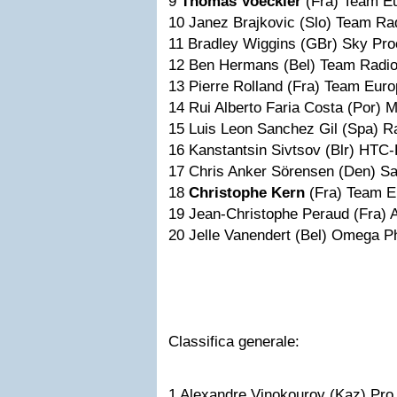
9
Thomas Voeckler
(Fra) Team E
10 Janez Brajkovic (Slo) Team 
11 Bradley Wiggins (GBr) Sky Pr
12 Ben Hermans (Bel) Team Radi
13 Pierre Rolland (Fra) Team Eur
14 Rui Alberto Faria Costa (Por)
15 Luis Leon Sanchez Gil (Spa)
16 Kanstantsin Sivtsov (Blr) HT
17 Chris Anker Sörensen (Den) S
18
Christophe Kern
(Fra) Team E
19 Jean-Christophe Peraud (Fra
20 Jelle Vanendert (Bel) Omega 
Classifica generale:
1 Alexandre Vinokourov (Kaz) Pr