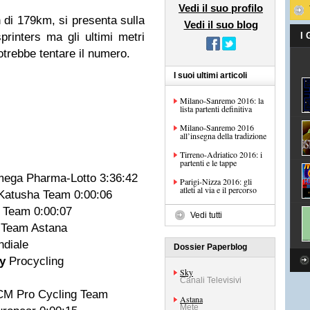
Vedi il suo profilo
 di 179km, si presenta sulla
Vedi il suo blog
printers ma gli ultimi metri
I
otrebbe tentare il numero.
I suoi ultimi articoli
Milano-Sanremo 2016: la
lista partenti definitiva
Milano-Sanremo 2016
all’insegna della tradizione
Tirreno-Adriatico 2016: i
partenti e le tappe
Omega Pharma-Lotto 3:36:42
Parigi-Nizza 2016: gli
atleti al via e il percorso
) Katusha Team 0:00:06
 Team 0:00:07
Vedi tutti
o Team Astana
ondiale
Dossier Paperblog
y
Procycling
Sky
3
Canali Televisivi
DCM Pro Cycling Team
Astana
Mete