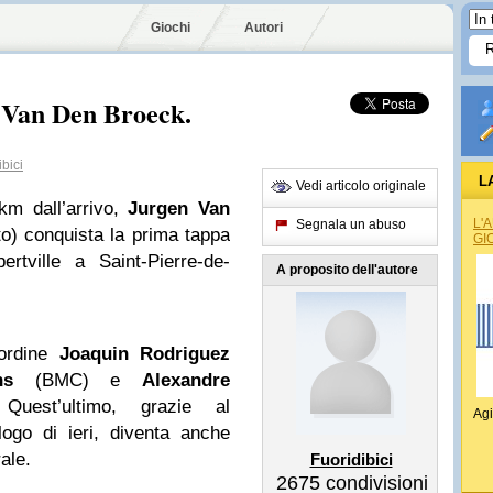
Giochi
Autori
e Van Den Broeck.
bici
L
Vedi articolo originale
km dall’arrivo,
Jurgen Van
L'
Segnala un abuso
) conquista la prima tappa
GI
ertville a Saint-Pierre-de-
A proposito dell'autore
’ordine
Joaquin Rodriguez
ns
(BMC) e
Alexandre
uest’ultimo, grazie al
Agi
ogo di ieri, diventa anche
ale.
Fuoridibici
2675
condivisioni