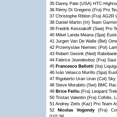
35 Danny Pate (USA) HTC-Highro
36 Rémy Di Gregorio (Fra) Pro T
37 Christophe Riblon (Fra) AG2R
38 Daniel Martin (Irl) Team Garm
39 Fredrik Kessiakoff (Swe) Pro 
40 Mikel Landa Meana (Spa) Eusk
41 Jurgen Van De Walle (Bel) Om
42 Przemyslaw Niemiec (Pol) La
43 Robert Gesink (Ned) Raboban
44 Fabrice Jeandesboz (Fra) Sau
45
Francesco Bellotti
(Ita) Liqui
46 Iván Velasco Murillo (Spa) Eu
47 Rigoberto Uran Uran (Col) Sky
48 Steve Morabito (Swi) BMC Ra
49
Brice Feillu
(Fra) Leopard Tr
50 Tristan Valentin (Fra) Cofidis,
51 Andrey Zeits (Kaz) Pro Team 
52
Nicolas Vogondy
(Fra) Cof
0:01:56