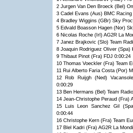
2 Jurgen Van Den Broeck (Bel) 
3 Cadel Evans (Aus) BMC Racing
4 Bradley Wiggins (GBr) Sky Proc
5 Edvald Boasson Hagen (Nor) Sk
6 Nicolas Roche (Irl) AG2R La Mo
7 Janez Brajkovic (Slo) Team Ra
8 Joaquin Rodriguez Oliver (Spa
9 Thibaut Pinot (Fra) FDJ 0:00:2
10 Thomas Voeckler (Fra) Team 
11 Rui Alberto Faria Costa (Por)
12 Rob Ruijgh (Ned) Vacansol
0:00:29
13 Ben Hermans (Bel) Team Radi
14 Jean-Christophe Peraud (Fra)
15 Luis Leon Sanchez Gil (Sp
0:00:44
16 Christophe Kern (Fra) Team E
17 Blel Kadri (Fra) AG2R La Mond