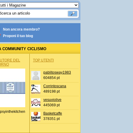
Non ancora membro?
Proponi il tuo blog
A COMMUNITY CICLISMO
AUTORE DEL
TOP UTENTI
ORNO
pablitosway1983
604854 pt
Corrintoscana
489198 pt
vesuviolive
445069 pt
psyinthekitchen
Basketcaffe
378351 pt