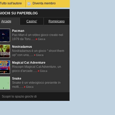
Tutto sull'autore
Diventa membro
 GIOCHI SU PAPERBLOG
Arcade
Casino'
Rompicapo
Pacman
Pac-Man é un video gioco creato nel
1979 da Toru......
Gioca
Nostradamus
Nostradamus è un gioco " shoot them
up" con una......
Gioca
Magical Cat Adventure
Riscopri Magical Cat Adventure, un
gioco d'arcade......
Gioca
Snake
Snake è un videogioco presente in
molti......
Gioca
Scopri lo spazio giochi di