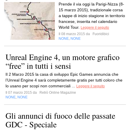
Prende il via oggi la Parigi-Nizza (8-
15 marzo 2015), tradizionale corsa
a tappe di inizio stagione in territorio
francese, inserita nel calendario
World Tour.
Leggere il seguito
Il 08 marzo 2015 da
Fuoridibici
NONE
NONE
,
Unreal Engine 4, un motore grafico
“free” in tutti i sensi
Il 2 Marzo 2015 la casa di sviluppo Epic Games annuncia che
l’Unreal Engine 4 sarà completamente gratis per tutti coloro che
lo usano per scopi non commerciali ...
Leggere il seguito
Il 07 marzo 2015 da
Retrò Online Magazine
NONE
NONE
,
Gli annunci di fuoco delle passate
GDC - Speciale