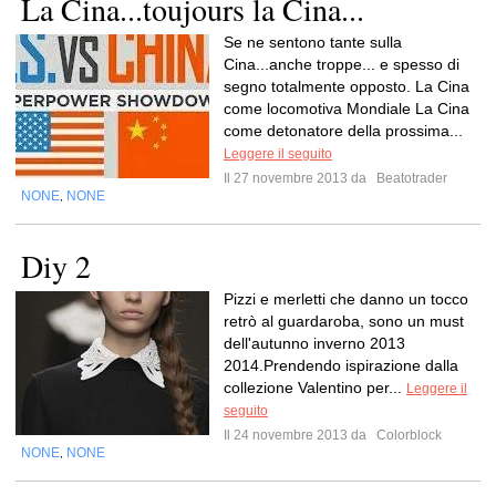
La Cina...toujours la Cina...
Se ne sentono tante sulla
Cina...anche troppe... e spesso di
segno totalmente opposto. La Cina
come locomotiva Mondiale La Cina
come detonatore della prossima...
Leggere il seguito
Il 27 novembre 2013 da
Beatotrader
NONE
NONE
,
Diy 2
Pizzi e merletti che danno un tocco
retrò al guardaroba, sono un must
dell'autunno inverno 2013
2014.Prendendo ispirazione dalla
collezione Valentino per...
Leggere il
seguito
Il 24 novembre 2013 da
Colorblock
NONE
NONE
,