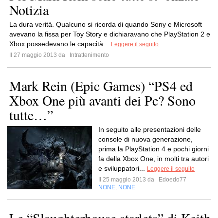
Notizia
La dura verità. Qualcuno si ricorda di quando Sony e Microsoft
avevano la fissa per Toy Story e dichiaravano che PlayStation 2 e
Xbox possedevano le capacità...
Leggere il seguito
Il 27 maggio 2013 da
Intrattenimento
Mark Rein (Epic Games) “PS4 ed
Xbox One più avanti dei Pc? Sono
tutte…”
In seguito alle presentazioni delle
console di nuova generazione,
prima la PlayStation 4 e pochi giorni
fa della Xbox One, in molti tra autori
e sviluppatori...
Leggere il seguito
Il 25 maggio 2013 da
Edoedo77
NONE
NONE
,