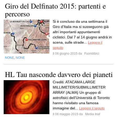
Giro del Delfinato 2015: partenti e
percorso
Si è concluso da una settimana il
Giro d’Italia ma si susseguono già
altri importanti appuntamenti
ciclistici. Dal 7 al 14 giugno andrà in
scena, sulle strade...
Leggere il
seguito
Il 06 giugno 2015 da
Fuoridibici
NONE
NONE
,
HL Tau nasconde davvero dei pianeti
Crediti: ATACAMA LARGE
MILLIMETER/SUBMILLIMETER
ARRAY (ALMA) Un gruppo di
astrofisici dell’Università di Toronto
hanno rivisitato una famosa
immagine del...
Leggere il seguito
Il 06 maggio 2015 da
Media Inaf