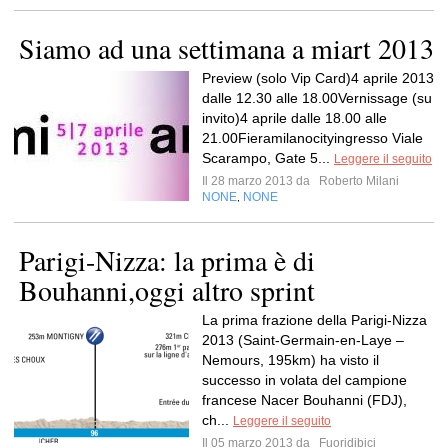
Siamo ad una settimana a miart 2013
Preview (solo Vip Card)4 aprile 2013
dalle 12.30 alle 18.00Vernissage (su
invito)4 aprile dalle 18.00 alle
21.00Fieramilanocityingresso Viale
Scarampo, Gate 5...
Leggere il seguito
Il 28 marzo 2013 da
Roberto Milani
NONE
NONE
,
Parigi-Nizza: la prima è di
Bouhanni,oggi altro sprint
La prima frazione della Parigi-Nizza
2013 (Saint-Germain-en-Laye –
Nemours, 195km) ha visto il
successo in volata del campione
francese Nacer Bouhanni (FDJ),
ch...
Leggere il seguito
Il 05 marzo 2013 da
Fuoridibici