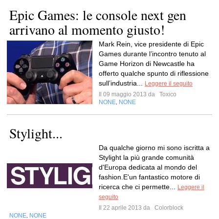
Epic Games: le console next gen
arrivano al momento giusto!
Mark Rein, vice presidente di Epic
Games durante l’incontro tenuto al
Game Horizon di Newcastle ha
offerto qualche spunto di riflessione
sull’industria...
Leggere il seguito
Il 09 maggio 2013 da
Toxico
NONE
NONE
,
Stylight...
Da qualche giorno mi sono iscritta a
Stylight la più grande comunità
d'Europa dedicata al mondo del
fashion.E'un fantastico motore di
ricerca che ci permette...
Leggere il
seguito
Il 22 aprile 2013 da
Colorblock
NONE
NONE
,