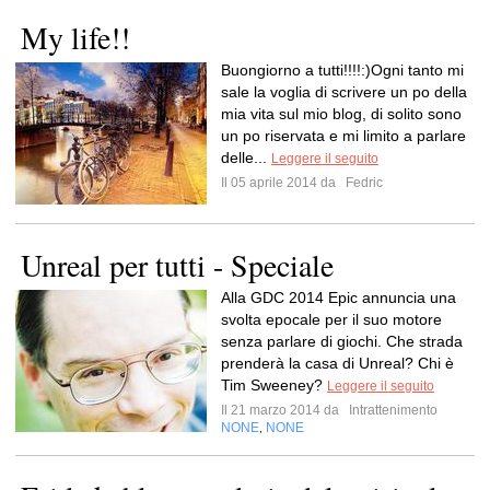
My life!!
Buongiorno a tutti!!!!:)Ogni tanto mi
sale la voglia di scrivere un po della
mia vita sul mio blog, di solito sono
un po riservata e mi limito a parlare
delle...
Leggere il seguito
Il 05 aprile 2014 da
Fedric
Unreal per tutti - Speciale
Alla GDC 2014 Epic annuncia una
svolta epocale per il suo motore
senza parlare di giochi. Che strada
prenderà la casa di Unreal? Chi è
Tim Sweeney?
Leggere il seguito
Il 21 marzo 2014 da
Intrattenimento
NONE
NONE
,