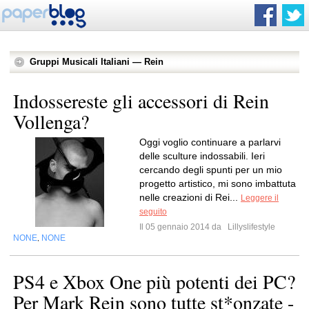
Gruppi Musicali Italiani — Rein
Indossereste gli accessori di Rein
Vollenga?
Oggi voglio continuare a parlarvi
delle sculture indossabili. Ieri
cercando degli spunti per un mio
progetto artistico, mi sono imbattuta
nelle creazioni di Rei...
Leggere il
seguito
Il 05 gennaio 2014 da
Lillyslifestyle
NONE
NONE
,
PS4 e Xbox One più potenti dei PC?
Per Mark Rein sono tutte st*onzate -