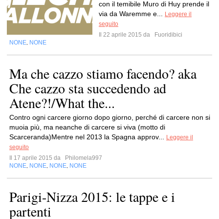
con il temibile Muro di Huy prende il
via da Waremme e...
Leggere il
seguito
Il 22 aprile 2015 da
Fuoridibici
NONE
NONE
,
Ma che cazzo stiamo facendo? aka
Che cazzo sta succedendo ad
Atene?!/What the...
Contro ogni carcere giorno dopo giorno, perché di carcere non si
muoia più, ma neanche di carcere si viva (motto di
Scarceranda)Mentre nel 2013 la Spagna approv...
Leggere il
seguito
Il 17 aprile 2015 da
Philomela997
NONE
NONE
NONE
NONE
,
,
,
Parigi-Nizza 2015: le tappe e i
partenti