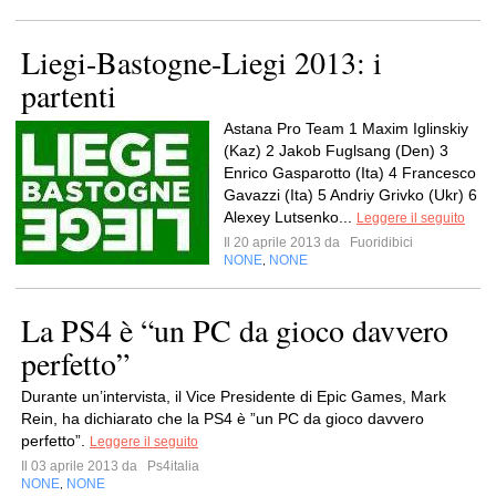
Liegi-Bastogne-Liegi 2013: i
partenti
Astana Pro Team 1 Maxim Iglinskiy
(Kaz) 2 Jakob Fuglsang (Den) 3
Enrico Gasparotto (Ita) 4 Francesco
Gavazzi (Ita) 5 Andriy Grivko (Ukr) 6
Alexey Lutsenko...
Leggere il seguito
Il 20 aprile 2013 da
Fuoridibici
NONE
NONE
,
La PS4 è “un PC da gioco davvero
perfetto”
Durante un’intervista, il Vice Presidente di Epic Games, Mark
Rein, ha dichiarato che la PS4 è ”un PC da gioco davvero
perfetto”.
Leggere il seguito
Il 03 aprile 2013 da
Ps4italia
NONE
NONE
,