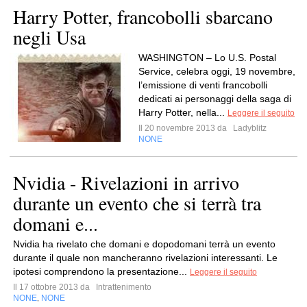
Harry Potter, francobolli sbarcano
negli Usa
WASHINGTON – Lo U.S. Postal
Service, celebra oggi, 19 novembre,
l’emissione di venti francobolli
dedicati ai personaggi della saga di
Harry Potter, nella...
Leggere il seguito
Il 20 novembre 2013 da
Ladyblitz
NONE
Nvidia - Rivelazioni in arrivo
durante un evento che si terrà tra
domani e...
Nvidia ha rivelato che domani e dopodomani terrà un evento
durante il quale non mancheranno rivelazioni interessanti. Le
ipotesi comprendono la presentazione...
Leggere il seguito
Il 17 ottobre 2013 da
Intrattenimento
NONE
NONE
,