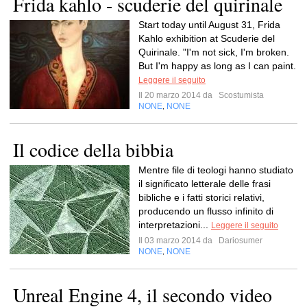
Frida kahlo - scuderie del quirinale
Start today until August 31, Frida
Kahlo exhibition at Scuderie del
Quirinale. "I'm not sick, I'm broken.
But I'm happy as long as I can paint.
Leggere il seguito
Il 20 marzo 2014 da
Scostumista
NONE
NONE
,
Il codice della bibbia
Mentre file di teologi hanno studiato
il significato letterale delle frasi
bibliche e i fatti storici relativi,
producendo un flusso infinito di
interpretazioni...
Leggere il seguito
Il 03 marzo 2014 da
Dariosumer
NONE
NONE
,
Unreal Engine 4, il secondo video