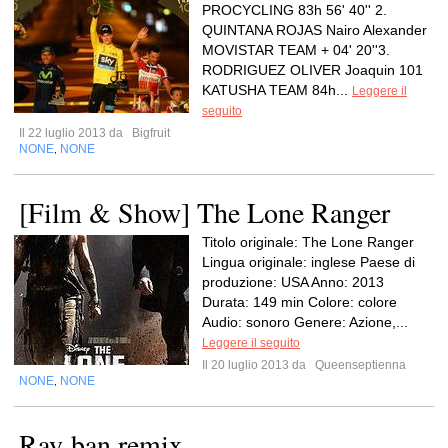
PROCYCLING 83h 56' 40'' 2.
QUINTANA ROJAS Nairo Alexander
MOVISTAR TEAM + 04' 20''3.
RODRIGUEZ OLIVER Joaquin 101
KATUSHA TEAM 84h...
Leggere il
seguito
Il 22 luglio 2013 da
Bigfruit
NONE
NONE
,
[Film & Show] The Lone Ranger
Titolo originale: The Lone Ranger
Lingua originale: inglese Paese di
produzione: USA Anno: 2013
Durata: 149 min Colore: colore
Audio: sonoro Genere: Azione,...
Leggere il seguito
Il 20 luglio 2013 da
Queenseptienna
NONE
NONE
,
Ray-ban remix