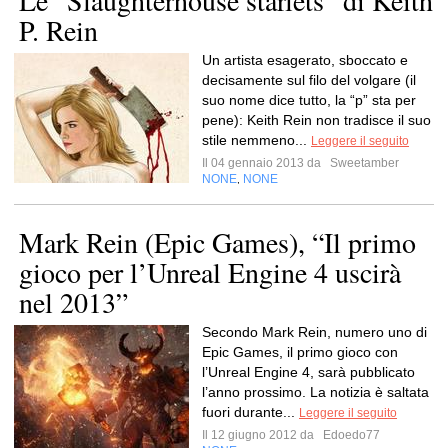
Le “Slaughterhouse starlets” di Keith
P. Rein
Un artista esagerato, sboccato e
decisamente sul filo del volgare (il
suo nome dice tutto, la “p” sta per
pene): Keith Rein non tradisce il suo
stile nemmeno...
Leggere il seguito
Il 04 gennaio 2013 da
Sweetamber
NONE
NONE
,
Mark Rein (Epic Games), “Il primo
gioco per l’Unreal Engine 4 uscirà
nel 2013”
Secondo Mark Rein, numero uno di
Epic Games, il primo gioco con
l’Unreal Engine 4, sarà pubblicato
l’anno prossimo. La notizia è saltata
fuori durante...
Leggere il seguito
Il 12 giugno 2012 da
Edoedo77