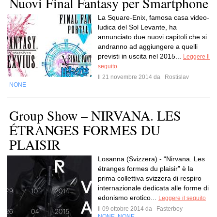
Nuovi Final Fantasy per Smartphone
La Square-Enix, famosa casa video-
ludica del Sol Levante, ha
annunciato due nuovi capitoli che si
andranno ad aggiungere a quelli
previsti in uscita nel 2015...
Leggere il
seguito
Il 21 novembre 2014 da
Rostislav
NONE
Group Show – NIRVANA. LES
ÉTRANGES FORMES DU
PLAISIR
Losanna (Svizzera) - “Nirvana. Les
étranges formes du plaisir” è la
prima collettiva svizzera di respiro
internazionale dedicata alle forme di
edonismo erotico...
Leggere il seguito
Il 09 ottobre 2014 da
Fasterboy
NONE
NONE
,