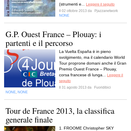
(strumenti e...
Leggere il seguito
Il 02 ottobre 2013 da
Pjazzanetwork
NONE
G.P. Ouest France – Plouay: i
partenti e il percorso
La Vuelta España è in pieno
svolgimento, ma il calendario World
Tour proprone domani anche il Gran
Premio Ouest France – Plouay,
corsa francese di lunga...
Leggere il
seguito
Il 31 agosto 2013 da
Fuoridibici
NONE
NONE
,
Tour de France 2013, la classifica
generale finale
1. FROOME Christopher SKY