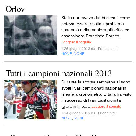
Orlov
Stalin non aveva dubbi circa il come
poteva essere risolto il problema
spagnolo nella maniera più efficace:
assassinare Francisco Franco.
Leggere il seguito
Il 26 giugno 2013 da
Francosenia
NONE
NONE
,
Tutti i campioni nazionali 2013
Durante la scorsa settimana si sono
svolti i vari campionati nazionali in
linea e a cronometro. L’Italia ha visto
il successo di Ivan Santaromita
(gara in linea...
Leggere il seguito
Il 24 giugno 2013 da
Fuoridibici
NONE
NONE
,