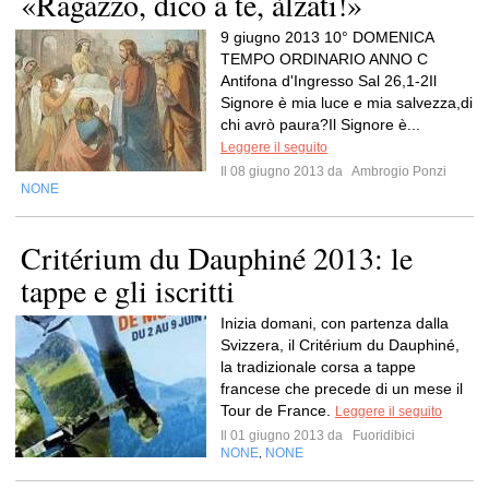
«Ragazzo, dico a te, àlzati!»
9 giugno 2013 10° DOMENICA
TEMPO ORDINARIO ANNO C
Antifona d'Ingresso Sal 26,1-2Il
Signore è mia luce e mia salvezza,di
chi avrò paura?Il Signore è...
Leggere il seguito
Il 08 giugno 2013 da
Ambrogio Ponzi
NONE
Critérium du Dauphiné 2013: le
tappe e gli iscritti
Inizia domani, con partenza dalla
Svizzera, il Critérium du Dauphiné,
la tradizionale corsa a tappe
francese che precede di un mese il
Tour de France.
Leggere il seguito
Il 01 giugno 2013 da
Fuoridibici
NONE
NONE
,