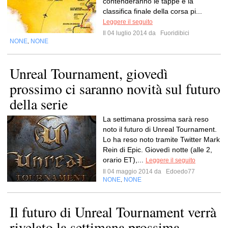
contenderanno le tappe e la
classifica finale della corsa pi...
Leggere il seguito
Il 04 luglio 2014 da
Fuoridibici
NONE
NONE
,
Unreal Tournament, giovedì
prossimo ci saranno novità sul futuro
della serie
La settimana prossima sarà reso
noto il futuro di Unreal Tournament.
Lo ha reso noto tramite Twitter Mark
Rein di Epic. Giovedì notte (alle 2,
orario ET),...
Leggere il seguito
Il 04 maggio 2014 da
Edoedo77
NONE
NONE
,
Il futuro di Unreal Tournament verrà
rivelato la settimana prossima -