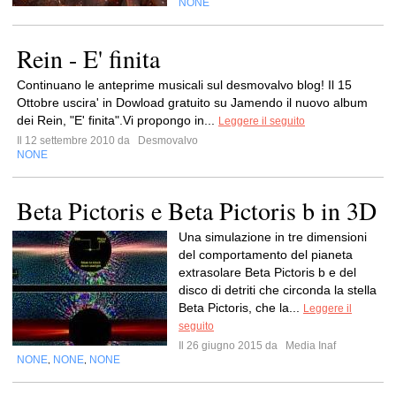
NONE
Rein - E' finita
Continuano le anteprime musicali sul desmovalvo blog! Il 15
Ottobre uscira' in Dowload gratuito su Jamendo il nuovo album
dei Rein, "E' finita".Vi propongo in...
Leggere il seguito
Il 12 settembre 2010 da
Desmovalvo
NONE
Beta Pictoris e Beta Pictoris b in 3D
Una simulazione in tre dimensioni
del comportamento del pianeta
extrasolare Beta Pictoris b e del
disco di detriti che circonda la stella
Beta Pictoris, che la...
Leggere il
seguito
Il 26 giugno 2015 da
Media Inaf
NONE
NONE
NONE
,
,