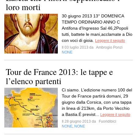
loro morti
30 giugno 2013 13° DOMENICA
TEMPO ORDINARIO ANNO C
Antifona d'Ingresso Sal 46,2Popoli
tutti, battete le mani,acclamate a Dio
con voci di gioia.
Leggere il seguito
Il 03 luglio 2013 da
Ambrogio Ponzi
NONE
Tour de France 2013: le tappe e
l’elenco partenti
Ci siamo. L’edizione numero 100 del
Tour de France partirà domani, 29
giugno dalla Corsica, con una tappa
in linea di 213km, da Porto Vecchio
a Bastia.É previst...
Leggere il seguito
Il 28 giugno 2013 da
Fuoridibici
NONE
NONE
,