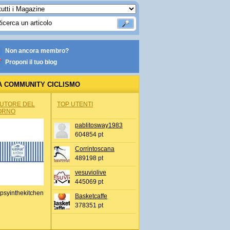
Non ancora membro?
Proponi il tuo blog
A COMMUNITY CICLISMO
AUTORE DEL
TOP UTENTI
ORNO
pablitosway1983
604854 pt
Corrintoscana
489198 pt
vesuviolive
445069 pt
psyinthekitchen
Basketcaffe
378351 pt