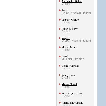
Alessandro Ballan
Ciclisti
Rein
Gruppi Musicali Italiani
Laurent Mangel
Ciclisti
Julien El Fares
Ciclisti
Rogers
Gruppi Musicali Italiani
Matteo Bono
Ciclisti
Creed
Musicisti Stranieri
Davide Cimolai
Ciclisti
Sandy Casar
Ciclisti
Marco Pinotti
Ciclisti
Manuel Quinziato
Ciclisti
Jimmy Engoulvent
Ciclisti