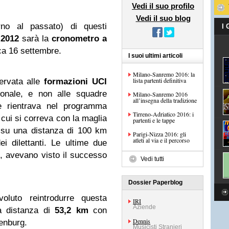
Vedi il suo profilo
Vedi il suo blog
rno al passato) di questi
I
 2012
sarà la
cronometro a
ca 16 settembre.
I suoi ultimi articoli
Milano-Sanremo 2016: la
lista partenti definitiva
ervata alle
formazioni UCI
ionale, e non alle squadre
Milano-Sanremo 2016
all’insegna della tradizione
re rientrava nel programma
Tirreno-Adriatico 2016: i
 cui si correva con la maglia
partenti e le tappe
a su una distanza di 100 km
Parigi-Nizza 2016: gli
atleti al via e il percorso
ei dilettanti. Le ultime due
tro, avevano visto il successo
Vedi tutti
Dossier Paperblog
oluto reintrodurre questa
IRI
Aziende
a distanza di
53,2 km
con
Dennis
kenburg.
Musicisti Stranieri