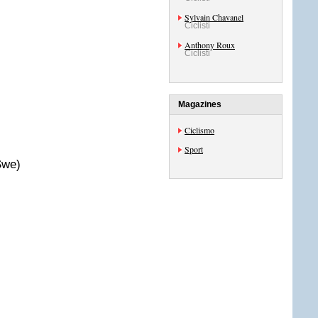
Sylvain Chavanel
Ciclisti
Anthony Roux
Ciclisti
Magazines
Ciclismo
Sport
Swe)