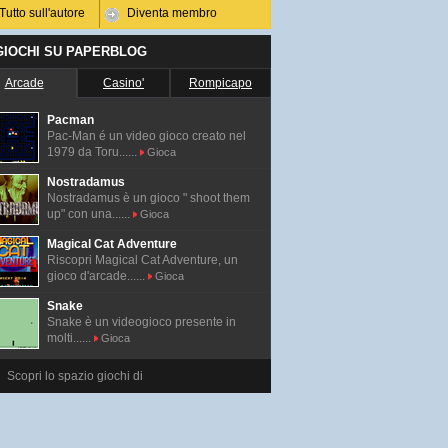
Tutto sull'autore
Diventa membro
 GIOCHI SU PAPERBLOG
Arcade
Casino'
Rompicapo
Pacman
Pac-Man é un video gioco creato nel
1979 da Toru......
Gioca
Nostradamus
Nostradamus è un gioco " shoot them
up" con una......
Gioca
Magical Cat Adventure
Riscopri Magical Cat Adventure, un
gioco d'arcade......
Gioca
Snake
Snake è un videogioco presente in
molti......
Gioca
Scopri lo spazio giochi di