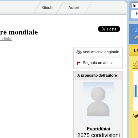
Giochi
Autori
dre mondiale
ridibici
L
Vedi articolo originale
L'
Segnala un abuso
GI
A proposito dell'autore
Agi
Fuoridibici
2675
condivisioni