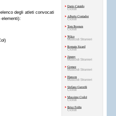
Dario Cataldo
Ciclisti
elenco degli atleti convocati
Alberto Contador
 elementi):
Ciclisti
Tom Boonen
Ciclisti
Wilco
Musicisti Stranieri
ol)
Romain Sicard
Ciclisti
Jimmy
Musicisti Stranieri
Gomez
Musicisti Stranieri
Hanson
Musicisti Stranieri
Stefano Garzelli
Ciclisti
Massimo Codol
Ciclisti
Brice Feillu
Ciclisti