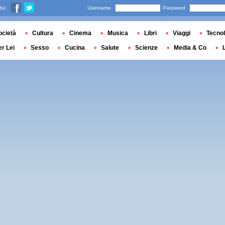
 su
Username
Password
ocietà
Cultura
Cinema
Musica
Libri
Viaggi
Tecnol
er Lei
Sesso
Cucina
Salute
Scienze
Media & Co