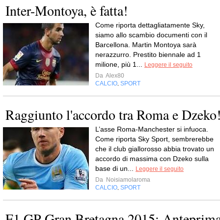
Inter-Montoya, è fatta!
Come riporta dettagliatamente Sky,
siamo allo scambio documenti con il
Barcellona. Martin Montoya sarà
nerazzurro. Prestito biennale ad 1
milione, più 1...
Leggere il seguito
Da
Alex80
CALCIO
SPORT
,
Raggiunto l'accordo tra Roma e Dzeko
L’asse Roma-Manchester si infuoca.
Come riporta Sky Sport, sembrerebbe
che il club giallorosso abbia trovato un
accordo di massima con Dzeko sulla
base di un...
Leggere il seguito
Da
Noisiamolaroma
CALCIO
SPORT
,
F1 GP Gran Bretagna 2015: Anteprim