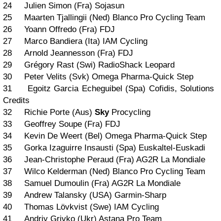
24 Julien Simon (Fra) Sojasun
25 Maarten Tjallingii (Ned) Blanco Pro Cycling Team
26 Yoann Offredo (Fra) FDJ
27 Marco Bandiera (Ita) IAM Cycling
28 Arnold Jeannesson (Fra) FDJ
29 Grégory Rast (Swi) RadioShack Leopard
30 Peter Velits (Svk) Omega Pharma-Quick Step
31 Egoitz Garcia Echeguibel (Spa) Cofidis, Solutions
Credits
32 Richie Porte (Aus)
Sky
Procycling
33 Geoffrey Soupe (Fra) FDJ
34 Kevin De Weert (Bel) Omega Pharma-Quick Step
35 Gorka Izaguirre Insausti (Spa) Euskaltel-Euskadi
36 Jean-Christophe Peraud (Fra) AG2R La Mondiale
37 Wilco Kelderman (Ned) Blanco Pro Cycling Team
38 Samuel Dumoulin (Fra) AG2R La Mondiale
39 Andrew Talansky (USA) Garmin-Sharp
40 Thomas Lövkvist (Swe) IAM Cycling
41 Andriy Grivko (Ukr) Astana Pro Team