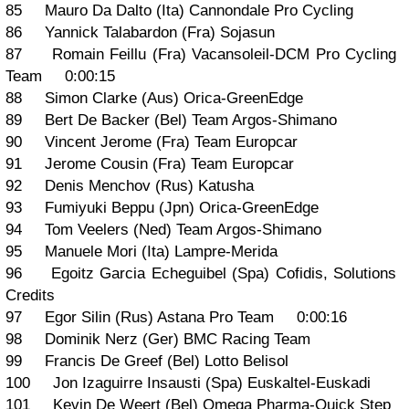
85 Mauro Da Dalto (Ita) Cannondale Pro Cycling
86 Yannick Talabardon (Fra) Sojasun
87 Romain Feillu (Fra) Vacansoleil-DCM Pro Cycling
Team 0:00:15
88 Simon Clarke (Aus) Orica-GreenEdge
89 Bert De Backer (Bel) Team Argos-Shimano
90 Vincent Jerome (Fra) Team Europcar
91 Jerome Cousin (Fra) Team Europcar
92 Denis Menchov (Rus) Katusha
93 Fumiyuki Beppu (Jpn) Orica-GreenEdge
94 Tom Veelers (Ned) Team Argos-Shimano
95 Manuele Mori (Ita) Lampre-Merida
96 Egoitz Garcia Echeguibel (Spa) Cofidis, Solutions
Credits
97 Egor Silin (Rus) Astana Pro Team 0:00:16
98 Dominik Nerz (Ger) BMC Racing Team
99 Francis De Greef (Bel) Lotto Belisol
100 Jon Izaguirre Insausti (Spa) Euskaltel-Euskadi
101 Kevin De Weert (Bel) Omega Pharma-Quick Step