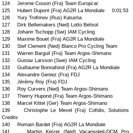
124 Jerome Cousin (Fra) Team Europcar
125 Hubert Dupont (Fra) AG2R La Mondiale 0:01:53
126 Yury Trofimov (Rus) Katusha
127 Dirk Bellemakers (Ned) Lotto Belisol
128 Johann Tschopp (Swi) IAM Cycling
129 Maxime Bouet (Fra) AG2R La Mondiale
130 Stef Clement (Ned) Blanco Pro Cycling Team
131 Warren Barguil (Fra) Team Argos-Shimano
132 Gustav Larsson (Swe) IAM Cycling
133 Guillaume Bonnafond (Fra) AG2R La Mondiale
134 Alexandre Geniez (Fra) FDJ
135 Jérémy Roy (Fra) FDJ
136 Roy Curvers (Ned) Team Argos-Shimano
137 Thierry Hupond (Fra) Team Argos-Shimano
138 Marcel Kittel (Ger) Team Argos-Shimano
139 Christophe Le Mevel (Fra) Cofidis, Solutions
Credits
140 Romain Bardet (Fra) AG2R La Mondiale
141 Martijn Keizer (Ned) Vacansoleil-DCM Pro