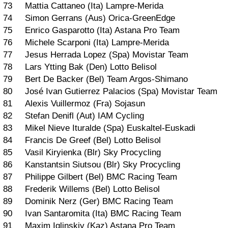
73 Mattia Cattaneo (Ita) Lampre-Merida
74 Simon Gerrans (Aus) Orica-GreenEdge
75 Enrico Gasparotto (Ita) Astana Pro Team
76 Michele Scarponi (Ita) Lampre-Merida
77 Jesus Herrada Lopez (Spa) Movistar Team
78 Lars Ytting Bak (Den) Lotto Belisol
79 Bert De Backer (Bel) Team Argos-Shimano
80 José Ivan Gutierrez Palacios (Spa) Movistar Team
81 Alexis Vuillermoz (Fra) Sojasun
82 Stefan Denifl (Aut) IAM Cycling
83 Mikel Nieve Ituralde (Spa) Euskaltel-Euskadi
84 Francis De Greef (Bel) Lotto Belisol
85 Vasil Kiryienka (Blr) Sky Procycling
86 Kanstantsin Siutsou (Blr) Sky Procycling
87 Philippe Gilbert (Bel) BMC Racing Team
88 Frederik Willems (Bel) Lotto Belisol
89 Dominik Nerz (Ger) BMC Racing Team
90 Ivan Santaromita (Ita) BMC Racing Team
91 Maxim Iglinskiy (Kaz) Astana Pro Team