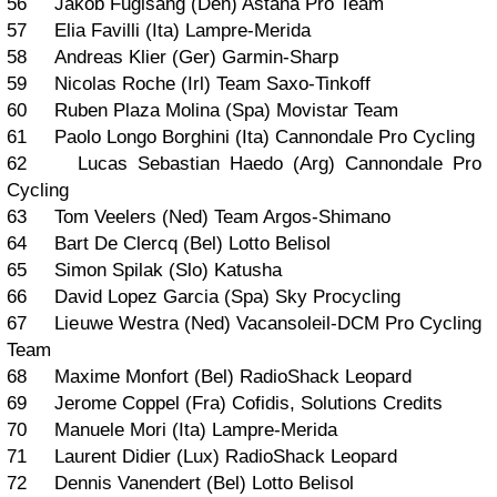
56 Jakob Fuglsang (Den) Astana Pro Team
57 Elia Favilli (Ita) Lampre-Merida
58 Andreas Klier (Ger) Garmin-Sharp
59 Nicolas Roche (Irl) Team Saxo-Tinkoff
60 Ruben Plaza Molina (Spa) Movistar Team
61 Paolo Longo Borghini (Ita) Cannondale Pro Cycling
62 Lucas Sebastian Haedo (Arg) Cannondale Pro
Cycling
63 Tom Veelers (Ned) Team Argos-Shimano
64 Bart De Clercq (Bel) Lotto Belisol
65 Simon Spilak (Slo) Katusha
66 David Lopez Garcia (Spa) Sky Procycling
67 Lieuwe Westra (Ned) Vacansoleil-DCM Pro Cycling
Team
68 Maxime Monfort (Bel) RadioShack Leopard
69 Jerome Coppel (Fra) Cofidis, Solutions Credits
70 Manuele Mori (Ita) Lampre-Merida
71 Laurent Didier (Lux) RadioShack Leopard
72 Dennis Vanendert (Bel) Lotto Belisol