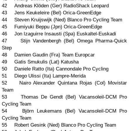
42 Andreas Klöden (Ger) RadioShack Leopard
43 Jens Keukeleire (Bel) Orica-GreenEdge
44 Steven Kruijswijk (Ned) Blanco Pro Cycling Team
45 Fumiyuki Beppu (Jpn) Orica-GreenEdge
46 Jon Izaguirre Insausti (Spa) Euskaltel-Euskadi
47 Stijn Vandenbergh (Bel) Omega Pharma-Quick
Step
48 Damien Gaudin (Fra) Team Europcar
49 Gatis Smukulis (Lat) Katusha
50 Daniele Ratto (Ita) Cannondale Pro Cycling
51 Diego Ulissi (Ita) Lampre-Merida
52 Nairo Alexander Quintana Rojas (Col) Movistar
Team
53 Thomas De Gendt (Bel) Vacansoleil-DCM Pro
Cycling Team
54 Björn Leukemans (Bel) Vacansoleil-DCM Pro
Cycling Team
55 Robert Gesink (Ned) Blanco Pro Cycling Team