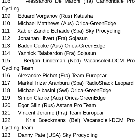
108 Alessandro De Marchi (Ita) Cannondale Pro
Cycling
109 Eduard Vorganov (Rus) Katusha
110 Michael Matthews (Aus) Orica-GreenEdge
111 Xabier Zandio Echaide (Spa) Sky Procycling
112 Jonathan Hivert (Fra) Sojasun
113 Baden Cooke (Aus) Orica-GreenEdge
114 Yannick Talabardon (Fra) Sojasun
115 Bertjan Lindeman (Ned) Vacansoleil-DCM Pro
Cycling Team
116 Alexandre Pichot (Fra) Team Europcar
117 Markel Irizar Aranburu (Spa) RadioShack Leopard
118 Michael Albasini (Swi) Orica-GreenEdge
119 Simon Clarke (Aus) Orica-GreenEdge
120 Egor Silin (Rus) Astana Pro Team
121 Vincent Jerome (Fra) Team Europcar
122 Kris Boeckmans (Bel) Vacansoleil-DCM Pro
Cycling Team
123 Danny Pate (USA) Sky Procycling