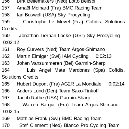
156 Dirk Bellemakers (Ned) Lotto Belisol
157 Amaël Moinard (Fra) BMC Racing Team
158 Ian Boswell (USA) Sky Procycling
159 Christophe Le Mevel (Fra) Cofidis, Solutions
Credits
160 Jonathan Tiernan-Locke (GBr) Sky Procycling
0:02:12
161 Roy Curvers (Ned) Team Argos-Shimano
162 Martin Elmiger (Swi) IAM Cycling 0:02:13
163 Johan Vansummeren (Bel) Garmin-Sharp
164 Luis Angel Mate Mardones (Spa) Cofidis,
Solutions Credits
165 Hubert Dupont (Fra) AG2R La Mondiale 0:02:14
166 Anders Lund (Den) Team Saxo-Tinkoff
167 Jacob Rathe (USA) Garmin-Sharp
168 Warren Barguil (Fra) Team Argos-Shimano
0:02:15
169 Mathias Frank (Swi) BMC Racing Team
170 Stef Clement (Ned) Blanco Pro Cycling Team