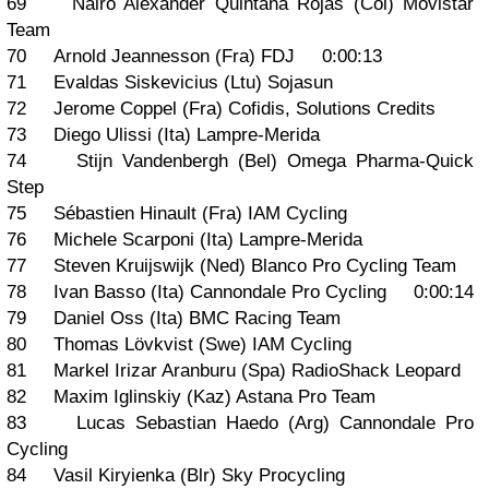
69 Nairo Alexander Quintana Rojas (Col) Movistar
Team
70 Arnold Jeannesson (Fra) FDJ 0:00:13
71 Evaldas Siskevicius (Ltu) Sojasun
72 Jerome Coppel (Fra) Cofidis, Solutions Credits
73 Diego Ulissi (Ita) Lampre-Merida
74 Stijn Vandenbergh (Bel) Omega Pharma-Quick
Step
75 Sébastien Hinault (Fra) IAM Cycling
76 Michele Scarponi (Ita) Lampre-Merida
77 Steven Kruijswijk (Ned) Blanco Pro Cycling Team
78 Ivan Basso (Ita) Cannondale Pro Cycling 0:00:14
79 Daniel Oss (Ita) BMC Racing Team
80 Thomas Lövkvist (Swe) IAM Cycling
81 Markel Irizar Aranburu (Spa) RadioShack Leopard
82 Maxim Iglinskiy (Kaz) Astana Pro Team
83 Lucas Sebastian Haedo (Arg) Cannondale Pro
Cycling
84 Vasil Kiryienka (Blr) Sky Procycling