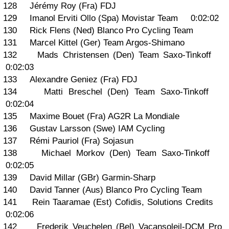
128 Jérémy Roy (Fra) FDJ
129 Imanol Erviti Ollo (Spa) Movistar Team 0:02:02
130 Rick Flens (Ned) Blanco Pro Cycling Team
131 Marcel Kittel (Ger) Team Argos-Shimano
132 Mads Christensen (Den) Team Saxo-Tinkoff
0:02:03
133 Alexandre Geniez (Fra) FDJ
134 Matti Breschel (Den) Team Saxo-Tinkoff
0:02:04
135 Maxime Bouet (Fra) AG2R La Mondiale
136 Gustav Larsson (Swe) IAM Cycling
137 Rémi Pauriol (Fra) Sojasun
138 Michael Morkov (Den) Team Saxo-Tinkoff
0:02:05
139 David Millar (GBr) Garmin-Sharp
140 David Tanner (Aus) Blanco Pro Cycling Team
141 Rein Taaramae (Est) Cofidis, Solutions Credits
0:02:06
142 Frederik Veuchelen (Bel) Vacansoleil-DCM Pro