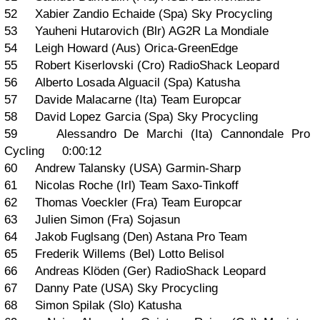
52 Xabier Zandio Echaide (Spa) Sky Procycling
53 Yauheni Hutarovich (Blr) AG2R La Mondiale
54 Leigh Howard (Aus) Orica-GreenEdge
55 Robert Kiserlovski (Cro) RadioShack Leopard
56 Alberto Losada Alguacil (Spa) Katusha
57 Davide Malacarne (Ita) Team Europcar
58 David Lopez Garcia (Spa) Sky Procycling
59 Alessandro De Marchi (Ita) Cannondale Pro
Cycling 0:00:12
60 Andrew Talansky (USA) Garmin-Sharp
61 Nicolas Roche (Irl) Team Saxo-Tinkoff
62 Thomas Voeckler (Fra) Team Europcar
63 Julien Simon (Fra) Sojasun
64 Jakob Fuglsang (Den) Astana Pro Team
65 Frederik Willems (Bel) Lotto Belisol
66 Andreas Klöden (Ger) RadioShack Leopard
67 Danny Pate (USA) Sky Procycling
68 Simon Spilak (Slo) Katusha