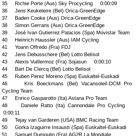
35 Richie Porte (Aus) Sky Procycling 0:00:09
36 Jens Keukeleire (Bel) Orica-GreenEdge
37 Baden Cooke (Aus) Orica-GreenEdge
38 Simon Gerrans (Aus) Orica-GreenEdge
39 José Ivan Gutierrez Palacios (Spa) Movistar Team
40 Heinrich Haussler (Aus) IAM Cycling
41 Yoann Offredo (Fra) FDJ
42 Jens Debusschere (Bel) Lotto Belisol
43 Alexis Vuillermoz (Fra) Sojasun 0:00:10
44 Bart De Clercq (Bel) Lotto Belisol
45 Ruben Perez Moreno (Spa) Euskaltel-Euskadi
46 Kris Boeckmans (Bel) Vacansoleil-DCM Pro
Cycling Team
47 Enrico Gasparotto (Ita) Astana Pro Team
48 Daniele Ratto (Ita) Cannondale Pro Cycling
0:00:11
49 Tejay van Garderen (USA) BMC Racing Team
50 Gorka Izaguirre Insausti (Spa) Euskaltel-Euskadi
51 Samuel Dumoulin (Fra) AG2R La Mondiale