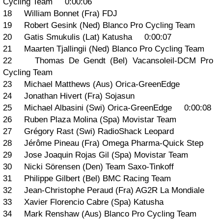
Cycling Team 0:00:06
18 William Bonnet (Fra) FDJ
19 Robert Gesink (Ned) Blanco Pro Cycling Team
20 Gatis Smukulis (Lat) Katusha 0:00:07
21 Maarten Tjallingii (Ned) Blanco Pro Cycling Team
22 Thomas De Gendt (Bel) Vacansoleil-DCM Pro
Cycling Team
23 Michael Matthews (Aus) Orica-GreenEdge
24 Jonathan Hivert (Fra) Sojasun
25 Michael Albasini (Swi) Orica-GreenEdge 0:00:08
26 Ruben Plaza Molina (Spa) Movistar Team
27 Grégory Rast (Swi) RadioShack Leopard
28 Jérôme Pineau (Fra) Omega Pharma-Quick Step
29 Jose Joaquin Rojas Gil (Spa) Movistar Team
30 Nicki Sörensen (Den) Team Saxo-Tinkoff
31 Philippe Gilbert (Bel) BMC Racing Team
32 Jean-Christophe Peraud (Fra) AG2R La Mondiale
33 Xavier Florencio Cabre (Spa) Katusha
34 Mark Renshaw (Aus) Blanco Pro Cycling Team