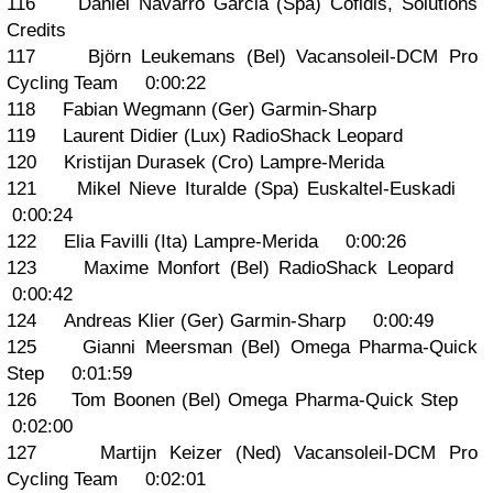
116 Daniel Navarro Garcia (Spa) Cofidis, Solutions
Credits
117 Björn Leukemans (Bel) Vacansoleil-DCM Pro
Cycling Team 0:00:22
118 Fabian Wegmann (Ger) Garmin-Sharp
119 Laurent Didier (Lux) RadioShack Leopard
120 Kristijan Durasek (Cro) Lampre-Merida
121 Mikel Nieve Ituralde (Spa) Euskaltel-Euskadi
0:00:24
122 Elia Favilli (Ita) Lampre-Merida 0:00:26
123 Maxime Monfort (Bel) RadioShack Leopard
0:00:42
124 Andreas Klier (Ger) Garmin-Sharp 0:00:49
125 Gianni Meersman (Bel) Omega Pharma-Quick
Step 0:01:59
126 Tom Boonen (Bel) Omega Pharma-Quick Step
0:02:00
127 Martijn Keizer (Ned) Vacansoleil-DCM Pro
Cycling Team 0:02:01