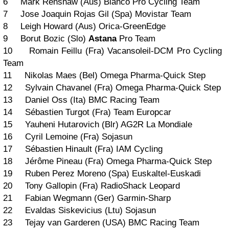
6 Mark Renshaw (Aus) Blanco Pro Cycling Team
7 Jose Joaquin Rojas Gil (Spa) Movistar Team
8 Leigh Howard (Aus) Orica-GreenEdge
9 Borut Bozic (Slo)
Astana
Pro Team
10 Romain Feillu (Fra) Vacansoleil-DCM Pro Cycling
Team
11 Nikolas Maes (Bel) Omega Pharma-Quick Step
12 Sylvain Chavanel (Fra) Omega Pharma-Quick Step
13 Daniel Oss (Ita) BMC Racing Team
14 Sébastien Turgot (Fra) Team Europcar
15 Yauheni Hutarovich (Blr) AG2R La Mondiale
16 Cyril Lemoine (Fra) Sojasun
17 Sébastien Hinault (Fra) IAM Cycling
18 Jérôme Pineau (Fra) Omega Pharma-Quick Step
19 Ruben Perez Moreno (Spa) Euskaltel-Euskadi
20 Tony Gallopin (Fra) RadioShack Leopard
21 Fabian Wegmann (Ger) Garmin-Sharp
22 Evaldas Siskevicius (Ltu) Sojasun
23 Tejay van Garderen (USA) BMC Racing Team