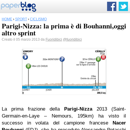
HOME
›
SPORT
›
CICLISMO
Parigi-Nizza: la prima è di Bouhanni,oggi
altro sprint
Creato il 05 marzo 2013 da
Fuoridibici
@fuoridibici
La prima frazione della
Parigi-Nizza
2013 (Saint-
Germain-en-Laye – Nemours, 195km) ha visto il
successo in volata del campione francese
Nacer
Bouhanni
(FDJ), che ha preceduto Alessandro Petacchi