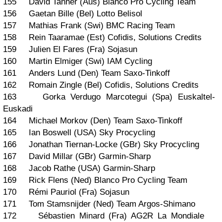
155 David Tanner (Aus) Blanco Pro Cycling Team
156 Gaetan Bille (Bel) Lotto Belisol
157 Mathias Frank (Swi) BMC Racing Team
158 Rein Taaramae (Est) Cofidis, Solutions Credits
159 Julien El Fares (Fra) Sojasun
160 Martin Elmiger (Swi) IAM Cycling
161 Anders Lund (Den) Team Saxo-Tinkoff
162 Romain Zingle (Bel) Cofidis, Solutions Credits
163 Gorka Verdugo Marcotegui (Spa) Euskaltel-
Euskadi
164 Michael Morkov (Den) Team Saxo-Tinkoff
165 Ian Boswell (USA) Sky Procycling
166 Jonathan Tiernan-Locke (GBr) Sky Procycling
167 David Millar (GBr) Garmin-Sharp
168 Jacob Rathe (USA) Garmin-Sharp
169 Rick Flens (Ned) Blanco Pro Cycling Team
170 Rémi Pauriol (Fra) Sojasun
171 Tom Stamsnijder (Ned) Team Argos-Shimano
172 Sébastien Minard (Fra) AG2R La Mondiale