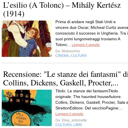
L’esilio (A Tolonc) – Mihály Kertész
(1914)
Prima di andare negli Stati Uniti e
vincere due Oscar, Micheal Curtiz avev
conosciuto il successo in Ungheria. Tra i
suoi primi lungometraggi troviamo A
Tolonc...
Leggere il seguito
Da
Mutosorriso
CINEMA
CULTURA
,
Recensione: "Le stanze dei fantasmi" d
Collins, Dickens, Gaskell, Procter,...
Titolo: Le stanze dei fantasmiTitolo
originale: The haunted houseAutore:
Collins, Dickens, Gaskell, Procter, Sala 
StrettonEditore: Del vecchioPagine:...
Leggere il seguito
Da
Elisa_antoinette
CULTURA
LIBRI
,