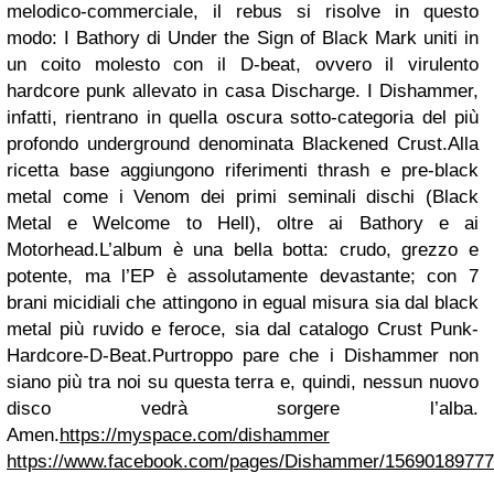
melodico-commerciale, il rebus si risolve in questo
modo: I Bathory di Under the Sign of Black Mark uniti in
un coito molesto con il D-beat, ovvero il virulento
hardcore punk allevato in casa Discharge. I Dishammer,
infatti, rientrano in quella oscura sotto-categoria del più
profondo underground denominata Blackened Crust.
Alla
ricetta base aggiungono riferimenti thrash e pre-black
metal come i Venom dei primi seminali dischi (Black
Metal e Welcome to Hell), oltre ai Bathory e ai
Motorhead.
L’album è una bella botta: crudo, grezzo e
potente, ma l’EP è assolutamente devastante; con 7
brani micidiali che attingono in egual misura sia dal black
metal più ruvido e feroce, sia dal catalogo Crust Punk-
Hardcore-D-Beat.
Purtroppo pare che i Dishammer non
siano più tra noi su questa terra e, quindi, nessun nuovo
disco vedrà sorgere l’alba.
Amen.
https://myspace.com/dishammer
https://www.facebook.com/pages/Dishammer/1569018977