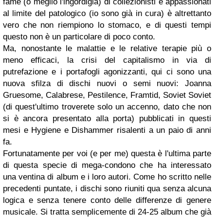
fame (o meglio l'ingordigia) di collezionisti e appassionati
al limite del patologico (io sono già in cura) è altrettanto
vero che non riempiono lo stomaco, e di questi tempi
questo non è un particolare di poco conto.
Ma, nonostante le malattie e le relative terapie più o
meno efficaci, la crisi del capitalismo in via di
putrefazione e i portafogli agonizzanti, qui ci sono una
nuova sfilza di dischi nuovi o semi nuovi: Joanna
Gruesome, Calabrese, Pestilence, Framtid, Soviet Soviet
(di quest'ultimo troverete solo un accenno, dato che non
si è ancora presentato alla porta) pubblicati in questi
mesi e Hygiene e Dishammer risalenti a un paio di anni
fa.
Fortunatamente per voi (e per me) questa è l'ultima parte
di questa specie di mega-condono che ha interessato
una ventina di album e i loro autori. Come ho scritto nelle
precedenti puntate, i dischi sono riuniti qua senza alcuna
logica e senza tenere conto delle differenze di genere
musicale. Si tratta semplicemente di 24-25 album che già