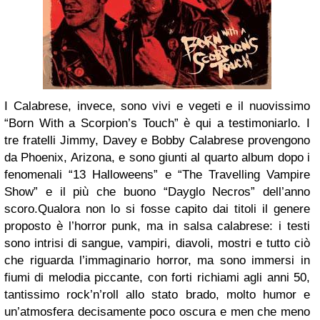
I Calabrese, invece, sono vivi e vegeti e il nuovissimo
“Born With a Scorpion’s Touch” è qui a testimoniarlo. I
tre fratelli Jimmy, Davey e Bobby Calabrese provengono
da Phoenix, Arizona, e sono giunti al quarto album dopo i
fenomenali “13 Halloweens” e “The Travelling Vampire
Show” e il più che buono “Dayglo Necros” dell’anno
scoro.
Qualora non lo si fosse capito dai titoli il genere
proposto è l’horror punk, ma in salsa calabrese: i testi
sono intrisi di sangue, vampiri, diavoli, mostri e tutto ciò
che riguarda l’immaginario horror, ma sono immersi in
fiumi di melodia piccante, con forti richiami agli anni 50,
tantissimo rock’n’roll allo stato brado, molto humor e
un’atmosfera decisamente poco oscura e men che meno